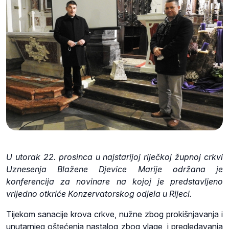
U utorak 22. prosinca u najstarijoj riječkoj župnoj crkvi
Uznesenja Blažene Djevice Marije održana je
konferencija za novinare na kojoj je predstavljeno
vrijedno otkriće Konzervatorskog odjela u Rijeci.
Tijekom sanacije krova crkve, nužne zbog prokišnjavanja i
unutarnjeg oštećenja nastalog zbog vlage, i pregledavanja