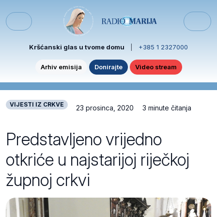
Skip to content
Skip to footer
Menu
Kršćanski glas u tvome domu
|
+385 1 2327000
Arhiv emisija
Donirajte
Video stream
VIJESTI IZ CRKVE
23 prosinca, 2020
3 minute čitanja
Predstavljeno vrijedno
otkriće u najstarijoj riječkoj
župnoj crkvi