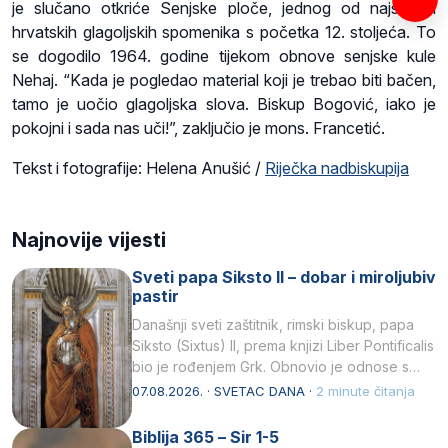
je slučano otkriće Senjske ploče, jednog od najstarijih
hrvatskih glagoljskih spomenika s početka 12. stoljeća. To
se dogodilo 1964. godine tijekom obnove senjske kule
Nehaj. “Kada je pogledao material koji je trebao biti bačen,
tamo je uočio glagoljska slova. Biskup Bogović, iako je
pokojni i sada nas uči!”, zaključio je mons. Francetić.
Tekst i fotografije: Helena Anušić /
Riječka nadbiskupija
Najnovije vijesti
Sveti papa Siksto II – dobar i miroljubiv
pastir
Današnji sveti zaštitnik, rimski biskup, papa
Siksto (Sixtus) II, prema knjizi Liber Pontificalis
bio je rođenjem Grk. Obnovio je odnose s
afričkim…
07.08.2026. · SVETAC DANA ·
2 minute čitanja
Biblija 365 – Sir 1-5