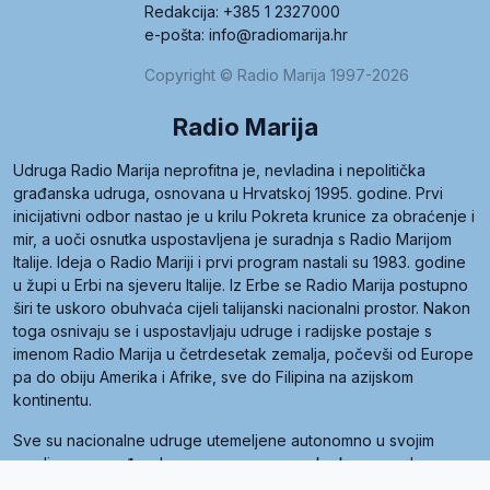
Redakcija: +385 1 2327000
e-pošta: info@radiomarija.hr
Copyright © Radio Marija 1997-2026
Radio Marija
Udruga Radio Marija neprofitna je, nevladina i nepolitička
građanska udruga, osnovana u Hrvatskoj 1995. godine. Prvi
inicijativni odbor nastao je u krilu Pokreta krunice za obraćenje i
mir, a uoči osnutka uspostavljena je suradnja s Radio Marijom
Italije. Ideja o Radio Mariji i prvi program nastali su 1983. godine
u župi u Erbi na sjeveru Italije. Iz Erbe se Radio Marija postupno
širi te uskoro obuhvaća cijeli talijanski nacionalni prostor. Nakon
toga osnivaju se i uspostavljaju udruge i radijske postaje s
imenom Radio Marija u četrdesetak zemalja, počevši od Europe
pa do obiju Amerika i Afrike, sve do Filipina na azijskom
kontinentu.
Sve su nacionalne udruge utemeljene autonomno u svojim
zemljama, a međusobna su povezane preko krovne udruge
pod nazivom Svjetska obitelj Radio Marije (World Family of