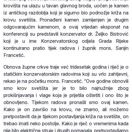
krovišta na ulazu u tavan glavnog broda, uočen je kamen
iz antičkog razdoblja koji je sigurno bio podnožje križa na
krovu svetišta. Pronađeni kamen zamijenjen je drugim
odgovarajućim kamenom, a ovaj vrijedan eksponat na
konferenciji su predstavili konzervator dr. Željko Bistrović
koji je u ime Konzervatorskog odjela Grada Rijeke
kontinuirano pratio tijek radova i župnik mons. Sanjin
Francetić.
Obnova župne crkve traje već tridesetak godina i riječ je o
statičkim konzervatorskim radovima koji su vrlo zahtjevni,
rekao je na početku mons. Francetić. “Ove godine obnovili
smo krov svetišta jer je to bilo najnužnije zbog
prokišnjavanja i vlage koja je prijetila oštetiti i ono što je
obnovljeno. Tijekom radova pronašli smo ovaj kamen.
Kako je on završio na krovu, ne znamo, ali možemo
pretpostaviti da je tijekom postavljanja križa na svetište, on
trebao imati neko postolje. Kako je riječ o vremenima kada
nije bilo električne struje i drugih pomagala, pretpostavljamo