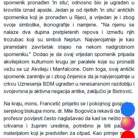
spomenik pronađen ‘in situ’, odnosno bio je ugrađen u
krovište iznad apside. Jedan je od rijetkih ‘in situ’ antičkih
spomenika koji je pronađen u Rijeci, a vrijedan je i zbog
svoje simbolike, ikonografije i namjene. “Na njemu se
nalaze dva dupina pretpletenih repova i između njih
trozubac koji su simboli Neptun. Najvjerojatnije je kao
piramidalni završetak stajao na nekom nadgrobnom
spomeniku.” Dodao je da ovaj vrijedan spomenik pripada
akvilejskom kulturnom krugu jer paralele koje su pronašli
vežu se uz Akvileju i Manfalcone. Osim toga, ovaj antički
spomenik zanimljiv je i zbog činjenice da je najvjerojatnije u
crkvu Uznesenja BDM ugrađen u renesansnom razdoblju i
svojevrsna je aktivna negacija antike, zaključio je Bistrović.
Na kraju, mons. Francetić prisjetio se i pokojnog gospićko-
senjskog biskupa mons. dr. Mile Bogovića rekavši da je kao
profesor povijesti često naglašavao da kad se nešto radi u
crkvama i župnim uredima, potrebno je biti pažljiv s
materijalom koji je predviđen za otpad. Kao primjer naveo