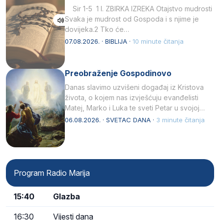
Sir 1-5 1 I. ZBIRKA IZREKA Otajstvo mudrosti
Svaka je mudrost od Gospoda i s njime je
dovijeka.2 Tko će…
07.08.2026. · BIBLIJA ·
10 minute čitanja
Preobraženje Gospodinovo
Danas slavimo uzvišeni događaj iz Kristova
života, o kojem nas izvješćuju evanđelisti
Matej, Marko i Luka te sveti Petar u svojoj
drugoj…
06.08.2026. · SVETAC DANA ·
3 minute čitanja
Program Radio Marija
15:40
Glazba
16:30
Vijesti dana