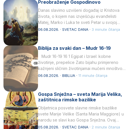
Preobraženje Gospodinovo
Danas slavimo uzvišeni događaj iz Kristova
života, o kojem nas izvješćuju evanđelisti
Matej, Marko i Luka te sveti Petar u svojoj
drugoj…
06.08.2026. · SVETAC DANA ·
3 minute čitanja
Biblija za svaki dan – Mudr 16-19
Mudr 16-19 16 1 Egipat i Izrael: kobne
životinje, prepelice Zato bijahu primjereno
kažnjeni sličnim životinjamai mučeni mnoštvom
kukaca.2 A narod…
06.08.2026. · BIBLIJA ·
11 minute čitanja
Gospa Snježna – sveta Marija Velika,
zaštitnica rimske bazilike
Obljetnica posvete slavne rimske bazilike
svete Marije Velike (Santa Maria Maggiore) u
narodu se slavi kao Gospa Snježna. Ovaj
naziv, Sancta Maria…
05.08.2026. · SVETAC DANA ·
2 minute čitanja