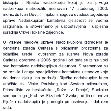
biskupiju i Riječku nadbiskupiju kojoj je za prvoga
nadbiskupa metropolitu imenovan 17. studenog 2000.
mons. dr. Ivan Devčić. Tijekom njegove dvadesetogodišnje
uprave Nadbiskupijom karitativna djelatnost se veoma
razgranala, a istovremeno je uspostavljena i uspješna
suradnja Crkve i lokalne zajednice.
U vrijeme njegove uprave Nadbiskupijom izgrađena je
centralna zgrada Caritasa s prikladnim prostorima za
skladište, urede i dvoranom za susrete. Nova zgrada
Caritasa otvorena je 2006. godine i od tada se iz nje vodi
sva karitativna nadbiskupijska djelatnost. S vremenom su
se razvile i druge specijalizirane karitativne ustanove koje
do danas djeluju na području Riječke nadbiskupije: Kuća
utočišta sv. Vinka Paulskog kod Sestara milosrdnica,
Prihvatilište za beskućnike „Ruže sv. Franje“, Socijalna
samoposluga „Kruh sv. Elizabete“. Svakoj od tih ustanova
Riječka nadbiskupija je pomogla pri osnivanju i daljnjem
radu.