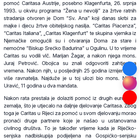
pomoć Caritasa Austrije, posebno Klagenfurta, 26. srpnja
1993. u okviru programa “Žena u nevolji” za žrtve ratnih
stradanja otvoren je Dom “Sv. Ana” koji danas skrbi za
majke i djecu žrtve obiteljskog nasilja. “Caritas Piacenza”,
“Caritas Italiana”, „Caritas Klagenfurt” te skupina vjernika iz
Njemačke omogućili su i otvaranja Doma za stare i
nemoćne “Biskup Srećko Badurina” u Ogulinu. U to vrijeme
Caritas su vodili vlč. Marijan Žagar, a nakon njega mons.
Juraj Petrović. Obojica su znali odgovoriti zahtjevima
vremena. Nakon njih, u posljednjih 25 godina izmijenilo se
više ravnatelja. Najduže je u toj ulozi bio mons. Nikola
Uravić, 11 godina u dva mandata.
Nakon rata prestala je dolaziti pomoć iz drugih europskih
zemalja, što je utjecalo na daljnje djelovanje Caritasa. Zbog
toga je Caritas u Rijeci za pomoć u svom djelovanju morao
pronaći druge partnere koje je našao u ustanovama
civilnog društva. To je također vrijeme kada je Riječko-
senjska nadbiskupija podijeljena na Gospićko-senjsku