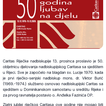
Caritas Riječke nadbiskupije 13. prosinca proslavio je 50.
obljetnicu djelovanja nadbiskupijskog Caritasa sa sjedištem
u Rijeci. Sve je započelo na blagdan sv. Lucije 1970. kada
je prvi riječko-senjski nadbiskup mons. dr. Viktor Burić
(1969.-1974.) službeno osnovao nadbiskupijski Caritas sa
sjedištem u Dominikanskom samostanu u središtu Rijeke i
za prvog ravnatelja postavio o. Anđelka Fazinića OP.
Zlatni jubilej riječkog Caritasa ove godine nije mogao biti