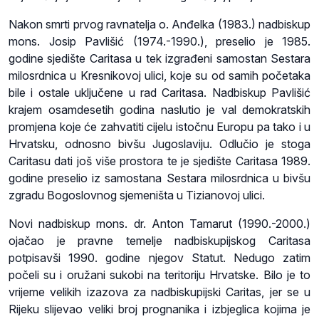
Nakon smrti prvog ravnatelja o. Anđelka (1983.) nadbiskup
mons. Josip Pavlišić (1974.-1990.), preselio je 1985.
godine sjedište Caritasa u tek izgrađeni samostan Sestara
milosrdnica u Kresnikovoj ulici, koje su od samih početaka
bile i ostale uključene u rad Caritasa. Nadbiskup Pavlišić
krajem osamdesetih godina naslutio je val demokratskih
promjena koje će zahvatiti cijelu istočnu Europu pa tako i u
Hrvatsku, odnosno bivšu Jugoslaviju. Odlučio je stoga
Caritasu dati još više prostora te je sjedište Caritasa 1989.
godine preselio iz samostana Sestara milosrdnica u bivšu
zgradu Bogoslovnog sjemeništa u Tizianovoj ulici.
Novi nadbiskup mons. dr. Anton Tamarut (1990.-2000.)
ojačao je pravne temelje nadbiskupijskog Caritasa
potpisavši 1990. godine njegov Statut. Nedugo zatim
počeli su i oružani sukobi na teritoriju Hrvatske. Bilo je to
vrijeme velikih izazova za nadbiskupijski Caritas, jer se u
Rijeku slijevao veliki broj prognanika i izbjeglica kojima je