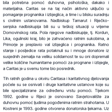
bila potrebna pomoć duhovna, psihološka, dakako i
materijalna. Caritas se na taj način aktivno uključio u
pomaganje prognanika i izbjeglica, a time i u blisku suradnju
s civilnim ustanovama. Nadbiskup Tamarut i Riječko-
senjska nadbiskupija bili su u teškoj situaciji u vrijeme
Domovinskog rata. Pola njegove nadbiskupije, tj. Kordun,
Lika, ogulinski kraj, bilo je zahvaćeno ratnim sukobima, a
Primorje je preplavio val izbjeglica i prognanika. Ratno
stanje i posljedice rata potaknuli su i mnoge donatore iz
susjednih zemalja na veliku solidarnost te su oni dopremali
velike količine humanitarne pomoći za prognane i izbjegle,
a Caritas je u svemu tome bio posrednik.
Tih ratnih godina u okviru Caritasa i karitativnog djelovanja
počele su se osnivati i druge karitativne ustanove koje su
bile specijalizirane za određenu vrstu pomoći. Tijekom
1992. godine u Rijeci je osnovano Savjetovalište za
duhovnu pomoć ljudima pogođenima ratnim strahotama. U
Kostreni je 1993. godine otvorena donatorska ljekarna. Uz