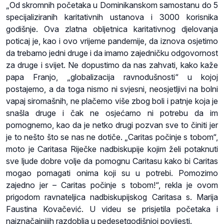
„Od skromnih početaka u Dominikanskom samostanu do 5
specijaliziranih karitativnih ustanova i 3000 korisnika
godišnje. Ova zlatna obljetnica karitativnog djelovanja
poticaj je, kao i ovo vrijeme pandemije, da iznova osjetimo
da trebamo jedni druge i da imamo zajedničku odgovornost
za druge i svijet. Ne dopustimo da nas zahvati, kako kaže
papa Franjo, „globalizacija ravnodušnosti“ u kojoj
postajemo, a da toga nismo ni svjesni, neosjetljivi na bolni
vapaj siromašnih, ne plačemo više zbog boli i patnje koja je
snašla druge i čak ne osjećamo ni potrebu da im
pomognemo, kao da je netko drugi pozvan sve to činiti jer
je to nešto što se nas ne dotiče. „Caritas počinje s tobom“,
moto je Caritasa Riječke nadbiskupije kojim želi potaknuti
sve ljude dobre volje da pomognu Caritasu kako bi Caritas
mogao pomagati onima koji su u potrebi. Pomozimo
zajedno jer – Caritas počinje s tobom!“, rekla je ovom
prigodom ravnateljica nadbiskupijskog Caritasa s. Marija
Faustina Kovačević. U videu se prisjetila početaka i
najznačajnijih razdoblja u pedesetgodišnjoj povijesti.