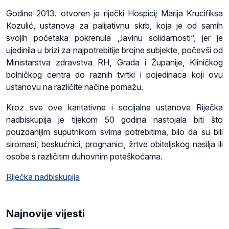
Godine 2013. otvoren je riječki Hospicij Marija Krucifiksa
Kozulić, ustanova za palijativnu skrb, koja je od samih
svojih početaka pokrenula „lavinu solidarnosti“, jer je
ujedinila u brizi za najpotrebitije brojne subjekte, počevši od
Ministarstva zdravstva RH, Grada i Županije, Kliničkog
bolničkog centra do raznih tvrtki i pojedinaca koji ovu
ustanovu na različite načine pomažu.
Kroz sve ove karitativne i socijalne ustanove Riječka
nadbiskupija je tijekom 50 godina nastojala biti što
pouzdanijim suputnikom svima potrebitima, bilo da su bili
siromasi, beskućnici, prognanici, žrtve obiteljskog nasilja ili
osobe s različitim duhovnim poteškoćama.
Riječka nadbiskupija
Najnovije vijesti