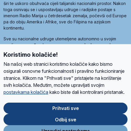
širi te uskoro obuhvaća cijeli talijanski nacionalni prostor. Nakon
toga osnivaju se i uspostavljaju udruge i radijske postaje s
imenom Radio Marija u četrdesetak zemalja, počevši od Europe
pa do obiju Amerika i Afrike, sve do Filipina na azijskom
kontinentu.
Sve su nacionalne udruge utemeljene autonomno u svojim
zemljama, a međusobna su povezane preko krovne udruge
pod nazivom Svjetska obitelj Radio Marije (World Family of
Koristimo kolačiće!
Radio Maria). Svjetsku obitelj utemeljilo je sedam članica, među
kojima je i hrvatska Udruga Radio Marija.
Na našoj web stranici koristimo kolačiće kako bismo
osigurali osnovne funkcionalnosti i pravilno funkcioniranje
stranice. Klikom na "Prihvati sve" pristajete na korištenje
svih kolačića. Međutim, možete upravljati svojim
O nama
Radio
Program
Volonteri
Prijatelji
Kontakt
Pravila privatnosti
postavkama kolačića
kako biste dali kontrolirani pristanak.
Kolačići
Uvjeti korištenja
Ova stranica je zaštićena Google reCAPTCHA sustavom
Prihvati sve
Odbij sve
App
Google
Store
Play
Upravljaj postavkama