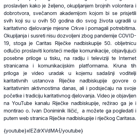
proslavljen kako je željeno, okupljanjem brojnih volontera i
dobrotvora, svečanom akademijom kojom bi se prisjetili
svih koji su u ovih 50 godina dio svog života ugradili u
karitativno djelovanje mjesne Crkve i pomagali potrebitima.
Okupljanja i susreti nisu dozvoljeni zbog pandemije COVID-
19, stoga je Caritas Riječke nadbiskupije 50. obljetnicu
odlučio proslaviti koristeći medije komunikacije, objavljujući
posebne priloge u tisku, na radiju i televiziji te Internet
stranicama i komunikacijskim platformama. Kruna tih
priloga je video uradak u kojemu sadašnji voditelji
karitativnih ustanova Riječke nadbiskupije govore o
karitativnim aktivnostima danas, ali i podsjećaju na svoje
početke i tradiciju karitativnog djelovanja. Video je objavljen
na YouTube kanalu Riječke nadbiskupije, režirao ga je i
montirao o. Ivan Doniminik Iličić, a možete ga pogledati i
putem web stranica Riječke nadbiskupije i riječkog Caritasa.
{youtube}xlEZdrXVdMA{/youtube}