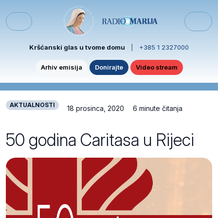
Skip to content
Skip to footer
Menu
Kršćanski glas u tvome domu
|
+385 1 2327000
Arhiv emisija
Donirajte
Video stream
AKTUALNOSTI
18 prosinca, 2020
6 minute čitanja
50 godina Caritasa u Rijeci