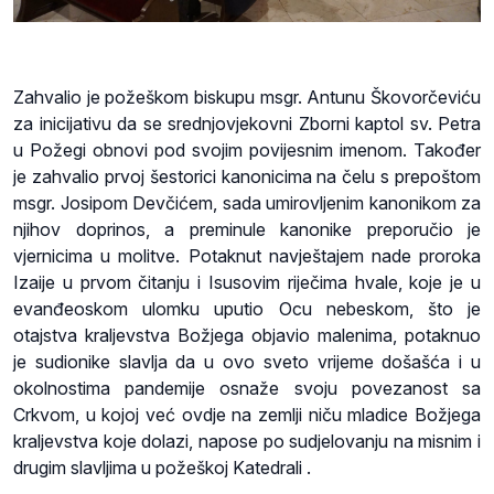
Zahvalio je požeškom biskupu msgr. Antunu Škovorčeviću
za inicijativu da se srednjovjekovni Zborni kaptol sv. Petra
u Požegi obnovi pod svojim povijesnim imenom. Također
je zahvalio prvoj šestorici kanonicima na čelu s prepoštom
msgr. Josipom Devčićem, sada umirovljenim kanonikom za
njihov doprinos, a preminule kanonike preporučio je
vjernicima u molitve. Potaknut navještajem nade proroka
Izaije u prvom čitanju i Isusovim riječima hvale, koje je u
evanđeoskom ulomku uputio Ocu nebeskom, što je
otajstva kraljevstva Božjega objavio malenima, potaknuo
je sudionike slavlja da u ovo sveto vrijeme došašća i u
okolnostima pandemije osnaže svoju povezanost sa
Crkvom, u kojoj već ovdje na zemlji niču mladice Božjega
kraljevstva koje dolazi, napose po sudjelovanju na misnim i
drugim slavljima u požeškoj Katedrali .