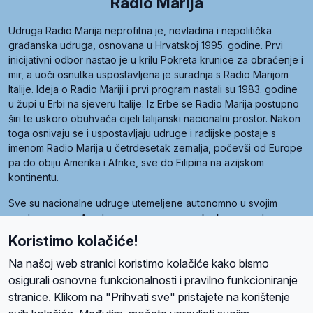
Radio Marija
Udruga Radio Marija neprofitna je, nevladina i nepolitička
građanska udruga, osnovana u Hrvatskoj 1995. godine. Prvi
inicijativni odbor nastao je u krilu Pokreta krunice za obraćenje i
mir, a uoči osnutka uspostavljena je suradnja s Radio Marijom
Italije. Ideja o Radio Mariji i prvi program nastali su 1983. godine
u župi u Erbi na sjeveru Italije. Iz Erbe se Radio Marija postupno
širi te uskoro obuhvaća cijeli talijanski nacionalni prostor. Nakon
toga osnivaju se i uspostavljaju udruge i radijske postaje s
imenom Radio Marija u četrdesetak zemalja, počevši od Europe
pa do obiju Amerika i Afrike, sve do Filipina na azijskom
kontinentu.
Sve su nacionalne udruge utemeljene autonomno u svojim
zemljama, a međusobna su povezane preko krovne udruge
pod nazivom Svjetska obitelj Radio Marije (World Family of
Koristimo kolačiće!
Radio Maria). Svjetsku obitelj utemeljilo je sedam članica, među
kojima je i hrvatska Udruga Radio Marija.
Na našoj web stranici koristimo kolačiće kako bismo
osigurali osnovne funkcionalnosti i pravilno funkcioniranje
stranice. Klikom na "Prihvati sve" pristajete na korištenje