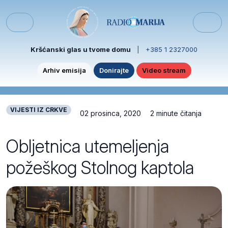
Skip to content
Skip to footer
Menu
Kršćanski glas u tvome domu
|
+385 1 2327000
Arhiv emisija
Donirajte
Video stream
VIJESTI IZ CRKVE
02 prosinca, 2020
2 minute čitanja
Obljetnica utemeljenja
požeškog Stolnog kaptola