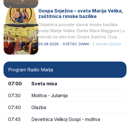
Gospa Snježna – sveta Marija Velika,
zaštitnica rimske bazilike
Obljetnica posvete slavne rimske bazilike
svete Marije Velike (Santa Maria Maggiore) u
narodu se slavi kao Gospa Snježna. Ovaj
naziv, Sancta Maria…
05.08.2026. · SVETAC DANA ·
2 minute čitanja
Program Radio Marija
07:00
Sveta misa
07:30
Molitva - Jutarnja
07:40
Glazba
07:45
Devetnica Velikoj Gospi - molitva