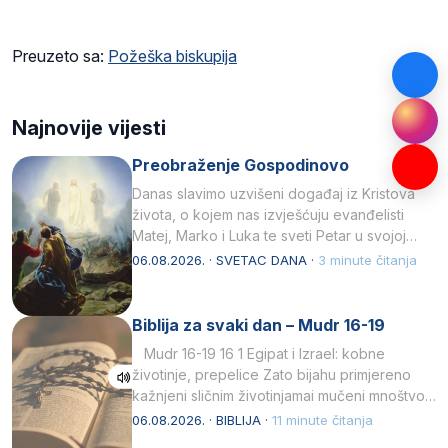
Preuzeto sa:
Požeška biskupija
Najnovije vijesti
Preobraženje Gospodinovo
Danas slavimo uzvišeni događaj iz Kristova
života, o kojem nas izvješćuju evanđelisti
Matej, Marko i Luka te sveti Petar u svojoj
drugoj…
06.08.2026. · SVETAC DANA ·
3 minute čitanja
Biblija za svaki dan – Mudr 16-19
Mudr 16-19 16 1 Egipat i Izrael: kobne
životinje, prepelice Zato bijahu primjereno
kažnjeni sličnim životinjamai mučeni mnoštvom
kukaca.2 A narod…
06.08.2026. · BIBLIJA ·
11 minute čitanja