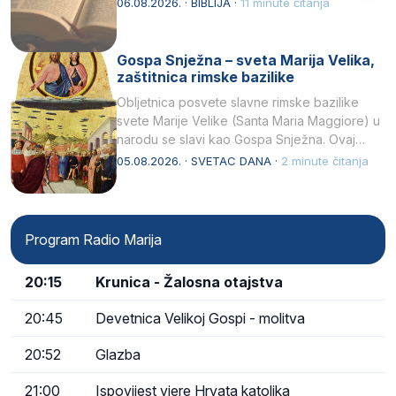
06.08.2026. · BIBLIJA ·
11 minute čitanja
Gospa Snježna – sveta Marija Velika,
zaštitnica rimske bazilike
Obljetnica posvete slavne rimske bazilike
svete Marije Velike (Santa Maria Maggiore) u
narodu se slavi kao Gospa Snježna. Ovaj
naziv, Sancta Maria…
05.08.2026. · SVETAC DANA ·
2 minute čitanja
Program Radio Marija
20:15
Krunica - Žalosna otajstva
20:45
Devetnica Velikoj Gospi - molitva
20:52
Glazba
21:00
Ispovijest vjere Hrvata katolika