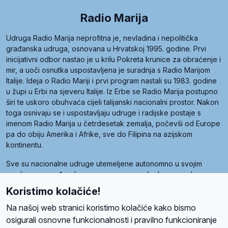
Radio Marija
Udruga Radio Marija neprofitna je, nevladina i nepolitička
građanska udruga, osnovana u Hrvatskoj 1995. godine. Prvi
inicijativni odbor nastao je u krilu Pokreta krunice za obraćenje i
mir, a uoči osnutka uspostavljena je suradnja s Radio Marijom
Italije. Ideja o Radio Mariji i prvi program nastali su 1983. godine
u župi u Erbi na sjeveru Italije. Iz Erbe se Radio Marija postupno
širi te uskoro obuhvaća cijeli talijanski nacionalni prostor. Nakon
toga osnivaju se i uspostavljaju udruge i radijske postaje s
imenom Radio Marija u četrdesetak zemalja, počevši od Europe
pa do obiju Amerika i Afrike, sve do Filipina na azijskom
kontinentu.
Sve su nacionalne udruge utemeljene autonomno u svojim
zemljama, a međusobna su povezane preko krovne udruge
pod nazivom Svjetska obitelj Radio Marije (World Family of
Koristimo kolačiće!
Radio Maria). Svjetsku obitelj utemeljilo je sedam članica, među
kojima je i hrvatska Udruga Radio Marija.
Na našoj web stranici koristimo kolačiće kako bismo
osigurali osnovne funkcionalnosti i pravilno funkcioniranje