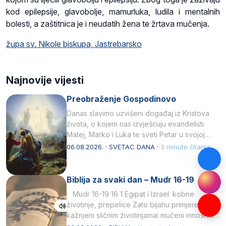
kod epilepsije, glavobolje, mamurluka, ludila i mentalnih
bolesti, a zaštitnica je i neudatih žena te žrtava mučenja.
župa sv. Nikole biskupa, Jastrebarsko
Najnovije vijesti
Preobraženje Gospodinovo
Danas slavimo uzvišeni događaj iz Kristova
života, o kojem nas izvješćuju evanđelisti
Matej, Marko i Luka te sveti Petar u svojoj
drugoj…
06.08.2026. · SVETAC DANA ·
3 minute čitanja
Biblija za svaki dan – Mudr 16-19
Mudr 16-19 16 1 Egipat i Izrael: kobne
životinje, prepelice Zato bijahu primjereno
kažnjeni sličnim životinjamai mučeni mnoštvom
kukaca.2 A narod…