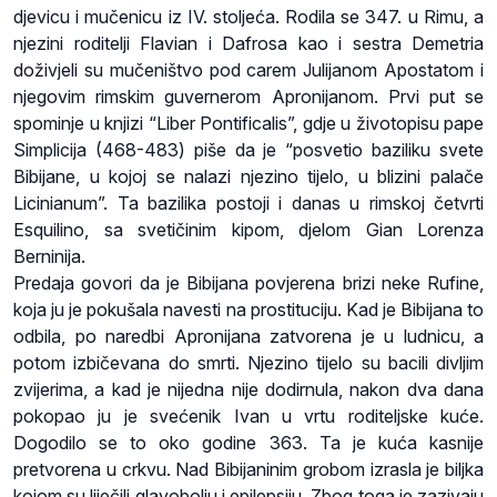
djevicu i mučenicu iz IV. stoljeća. Rodila se 347. u Rimu, a
njezini roditelji Flavian i Dafrosa kao i sestra Demetria
doživjeli su mučeništvo pod carem Julijanom Apostatom i
njegovim rimskim guvernerom Apronijanom. Prvi put se
spominje u knjizi “Liber Pontificalis”, gdje u životopisu pape
Simplicija (468-483) piše da je “posvetio baziliku svete
Bibijane, u kojoj se nalazi njezino tijelo, u blizini palače
Licinianum”. Ta bazilika postoji i danas u rimskoj četvrti
Esquilino, sa svetičinim kipom, djelom Gian Lorenza
Berninija.
Predaja govori da je Bibijana povjerena brizi neke Rufine,
koja ju je pokušala navesti na prostituciju. Kad je Bibijana to
odbila, po naredbi Apronijana zatvorena je u ludnicu, a
potom izbičevana do smrti. Njezino tijelo su bacili divljim
zvijerima, a kad je nijedna nije dodirnula, nakon dva dana
pokopao ju je svećenik Ivan u vrtu roditeljske kuće.
Dogodilo se to oko godine 363. Ta je kuća kasnije
pretvorena u crkvu. Nad Bibijaninim grobom izrasla je biljka
kojom su liječili glavobolju i epilepsiju. Zbog toga je zazivaju