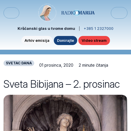
Skip to content
Skip to footer
Menu
Kršćanski glas u tvome domu
|
+385 1 2327000
Arhiv emisija
Donirajte
Video stream
SVETAC DANA
01 prosinca, 2020
2 minute čitanja
Sveta Bibijana – 2. prosinac