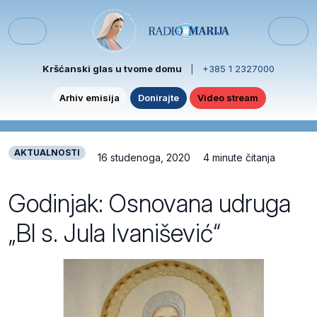
Skip to content
Skip to footer
Menu
Kršćanski glas u tvome domu
|
+385 1 2327000
Arhiv emisija
Donirajte
Video stream
AKTUALNOSTI
16 studenoga, 2020
4 minute čitanja
Godinjak: Osnovana udruga
„Bl s. Jula Ivanišević“