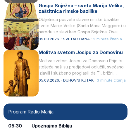
Gospa Snježna – sveta Marija Velika,
zaštitnica rimske bazilike
Obljetnica posvete slavne rimske bazilike
svete Marije Velike (Santa Maria Maggiore) u
narodu se slavi kao Gospa Snježna. Ovaj
naziv, Sancta Maria…
05.08.2026. · SVETAC DANA ·
2 minute čitanja
Molitva svetom Josipu za Domovinu
Molitva svetom Josipu za Domovinu Prije tri
stoljeća naši su pradjedovi odlučili, svečano
izjavili i službeno proglasili da Ti, brižni
Poočime Isusov,…
05.08.2026. · DUHOVNI KUTAK ·
3 minute čitanja
Program Radio Marija
05:30
Upoznajmo Bibliju