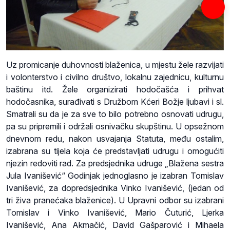
Uz promicanje duhovnosti blaženica, u mjestu žele razvijati
i volonterstvo i civilno društvo, lokalnu zajednicu, kulturnu
baštinu itd. Žele organizirati hodočašća i prihvat
hodočasnika, surađivati s Družbom Kćeri Božje ljubavi i sl.
Smatrali su da je za sve to bilo potrebno osnovati udrugu,
pa su pripremili i održali osnivačku skupštinu. U opsežnom
dnevnom redu, nakon usvajanja Statuta, među ostalim,
izabrana su tijela koja će predstavljati udrugu i omogućiti
njezin redoviti rad. Za predsjednika udruge „Blažena sestra
Jula Ivanišević“ Godinjak jednoglasno je izabran Tomislav
Ivanišević, za dopredsjednika Vinko Ivanišević, (jedan od
tri živa pranećaka blaženice). U Upravni odbor su izabrani
Tomislav i Vinko Ivanišević, Mario Čuturić, Ljerka
Ivanišević, Ana Akmačić, David Gašparović i Mihaela