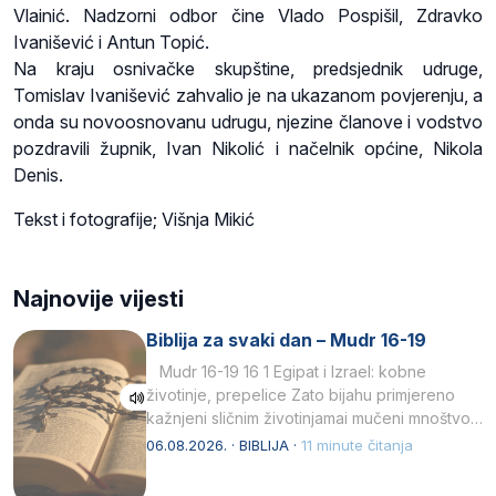
Vlainić. Nadzorni odbor čine Vlado Pospišil, Zdravko
Ivanišević i Antun Topić.
Na kraju osnivačke skupštine, predsjednik udruge,
Tomislav Ivanišević zahvalio je na ukazanom povjerenju, a
onda su novoosnovanu udrugu, njezine članove i vodstvo
pozdravili župnik, Ivan Nikolić i načelnik općine, Nikola
Denis.
Tekst i fotografije; Višnja Mikić
Najnovije vijesti
Biblija za svaki dan – Mudr 16-19
Mudr 16-19 16 1 Egipat i Izrael: kobne
životinje, prepelice Zato bijahu primjereno
kažnjeni sličnim životinjamai mučeni mnoštvom
kukaca.2 A narod…
06.08.2026. · BIBLIJA ·
11 minute čitanja