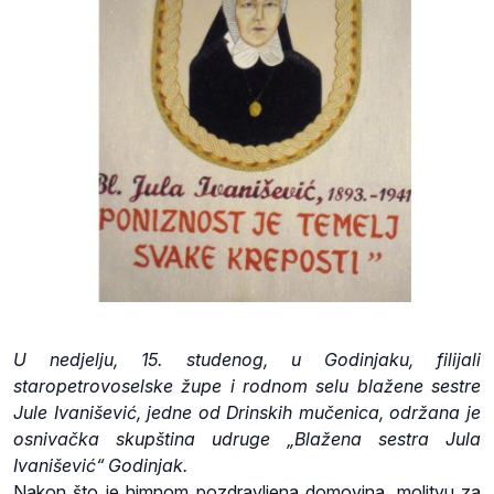
U nedjelju, 15. studenog, u Godinjaku, filijali
staropetrovoselske župe i rodnom selu blažene sestre
Jule Ivanišević, jedne od Drinskih mučenica, održana je
osnivačka skupština udruge „Blažena sestra Jula
Ivanišević“ Godinjak.
Nakon što je himnom pozdravljena domovina, molitvu za