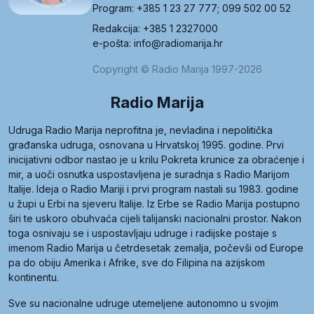
Program: +385 1 23 27 777; 099 502 00 52
Redakcija: +385 1 2327000
e-pošta: info@radiomarija.hr
Copyright © Radio Marija 1997-2026
Radio Marija
Udruga Radio Marija neprofitna je, nevladina i nepolitička
građanska udruga, osnovana u Hrvatskoj 1995. godine. Prvi
inicijativni odbor nastao je u krilu Pokreta krunice za obraćenje i
mir, a uoči osnutka uspostavljena je suradnja s Radio Marijom
Italije. Ideja o Radio Mariji i prvi program nastali su 1983. godine
u župi u Erbi na sjeveru Italije. Iz Erbe se Radio Marija postupno
širi te uskoro obuhvaća cijeli talijanski nacionalni prostor. Nakon
toga osnivaju se i uspostavljaju udruge i radijske postaje s
imenom Radio Marija u četrdesetak zemalja, počevši od Europe
pa do obiju Amerika i Afrike, sve do Filipina na azijskom
kontinentu.
Sve su nacionalne udruge utemeljene autonomno u svojim