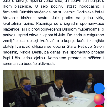
Jule, u crkvi je njezina velika slika, a nabavili su i barjak s
likom blaženice. U selo počinju stizati hodočasnici i
štovatelji Drinskih mučenica, pa su vjernici Godinjaka željeli
štovanje blažene sestre Jule podići na jednu višu,
kvalitetniju razinu. Razmišlja se o izgradnji spomen-kuće
blaženice, ali i o crkvi posvećenoj Drinskim mučenicama, o
perivoju ispred crkve s kipom bl Jule. Do sada je osigurano
zemljište, dar obitelji Ivošević, a u kupnju kuće i zemljišta
obitelji Ivanović uključila se općina Staro Petrovo Selo i
načelnik, Nikola Denis, pa danas sve spomenuto pripada
župi i čini jednu cjelinu. Kompletan prostor je očišćen i
spreman za buduće aktivnosti.