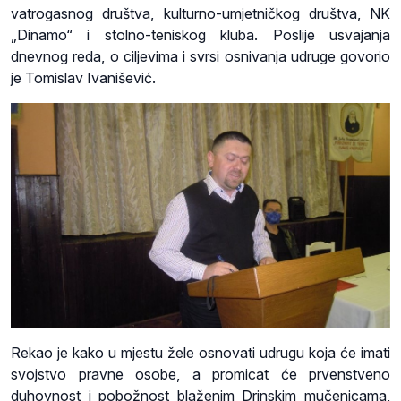
vatrogasnog društva, kulturno-umjetničkog društva, NK
„Dinamo“ i stolno-teniskog kluba. Poslije usvajanja
dnevnog reda, o ciljevima i svrsi osnivanja udruge govorio
je Tomislav Ivanišević.
Rekao je kako u mjestu žele osnovati udrugu koja će imati
svojstvo pravne osobe, a promicat će prvenstveno
duhovnost i pobožnost blaženim Drinskim mučenicama,