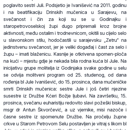
poglavito sestri Juli. Podsjetio je Ivanišević na 2011. godinu
i na beatifikaciju Drinskih mučenica u Sarajevu, na
svečanost i čin za koji su se u Godinajku i
staropetrovoselskoj župi dugo pripremali kroz brojne
aktivnosti, među ostalim i trodnevnicom, okitili su cijelo selo
u slavonskom stilu, hodočastili u sarajevsku „Zetru“ na
jedinstvenu svečanost, jer je veliki događaj i čast za selo i
župu – imati blaženicu. Kasnije je otkrivena spomen-ploča
na kući – mjestu gdje je nekada bila rodna kuća bl Jule. Na
inicijativu grupe molitelja iz Godinjaka svake godine u selu
se odvija molitveni program od 25. studenog, od dana
rođenja bl Jule Ivanišević, do 15. prosinca, dana mučeničke
smrti Drinskih mučenica: sestre Jule i još četiri njezine
susestre iz Družbe Kćeri Božje ljubavi. Na završetku, 15.
prosinca, svečanu euharistiju redovito slavi požeški biskup,
msgr dr Antun Škvorčević, a uz vjernike, misi nazoče i
časne sestre iz spomenute Družbe. Na pročelju župne
crkve u Starom Petrovom Selu postavljen je vitraj s likom bl