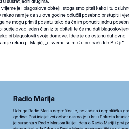
i u susret jedni drugima.
rijeme je i blagoslova obitelji, stoga smo pitali kako i tu osluhnuti
 rekao nam je da su ove godine odlučili posebno pristupiti i vje
azloga ne mogu primiti posjetu tako da će im ponuditi jednu poseb
bi sudjelovao jedan član iz te obitelji te će mu dati blagoslovlje
, kako bi blagoslovili svoje domove. Ideja je da ostanu duhovno
nam je rekao p. Magić, „u svemu se može pronaći duh Božji.“
Radio Marija
Udruga Radio Marija neprofitna je, nevladina i nepolitička 
godine. Prvi inicijativni odbor nastao je u krilu Pokreta kruni
je suradnja s Radio Marijom Italije. Ideja o Radio Mariji i prvi
sjeveru Italije. Iz Erbe se Radio Marija postupno širi te uskoro