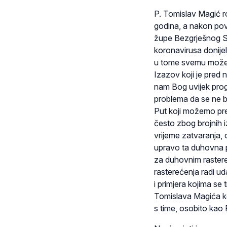
P. Tomislav Magić r
godina, a nakon povr
župe Bezgrješnog Sr
koronavirusa donijel
u tome svemu možemo
Izazov koji je pred 
nam Bog uvijek prog
problema da se ne b
Put koji možemo prep
često zbog brojnih iz
vrijeme zatvaranja,
upravo ta duhovna p
za duhovnim rastere
rasterećenja radi ud
i primjera kojima se
Tomislava Magića koj
s time, osobito kao 