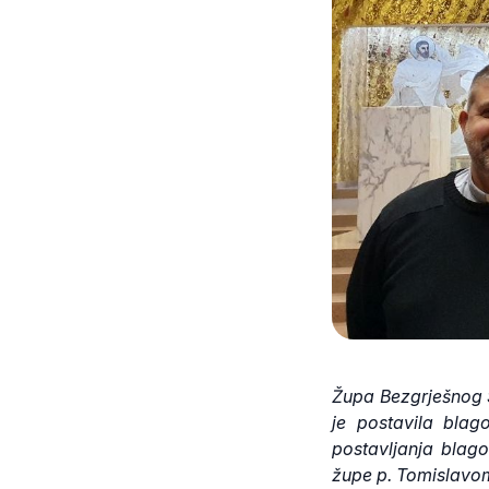
Župa Bezgrješnog S
je postavila blag
postavljanja blag
župe p. Tomislavo