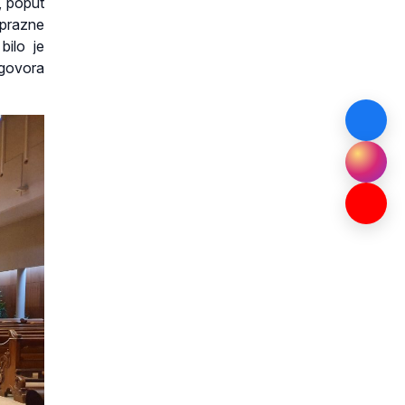
, poput
 prazne
bilo je
dgovora