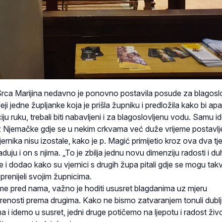
rca Marijina nedavno je ponovno postavila posude za blagosl
eji jedne župljanke koja je prišla župniku i predložila kako bi apa
ju ruku, trebali biti nabavljeni i za blagoslovljenu vodu. Samu id
 iz Njemačke gdje se u nekim crkvama već duže vrijeme postavlje
ernika nisu izostale, kako je p. Magić primijetio kroz ova dva tj
aduju i on s njima. „To je zbilja jednu novu dimenziju radosti i d
je i dodao kako su vjernici s drugih župa pitali gdje se mogu takv
 prenijeli svojim župnicima.
me pred nama, važno je hoditi ususret blagdanima uz mjeru
orenosti prema drugima. Kako ne bismo zatvaranjem tonuli dublj
 i idemo u susret, jedni druge potičemo na ljepotu i radost živ