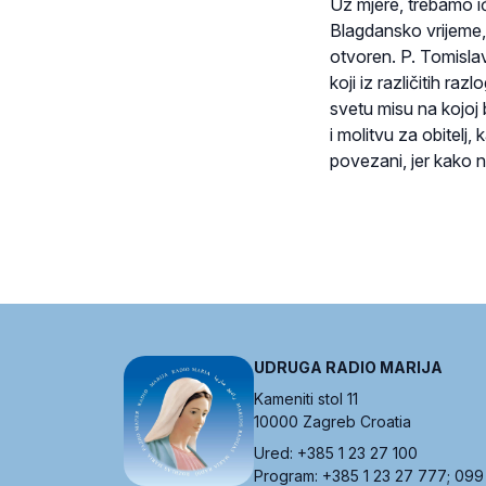
Uz mjere, trebamo ić
Blagdansko vrijeme, v
otvoren. P. Tomislav
koji iz različitih r
svetu misu na kojoj 
i molitvu za obitelj
povezani, jer kako 
UDRUGA RADIO MARIJA
Kameniti stol 11
10000 Zagreb Croatia
Ured: +385 1 23 27 100
Program: +385 1 23 27 777; 099