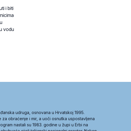
 i biti
rnicima
nu
nu vodu
građanska udruga, osnovana u Hrvatskoj 1995.
ce za obraćenje i mir, a uoči osnutka uspostavljena
 program nastali su 1983. godine u župi u Erbi na
 obuhvaća cijeli talijanski nacionalni prostor. Nakon