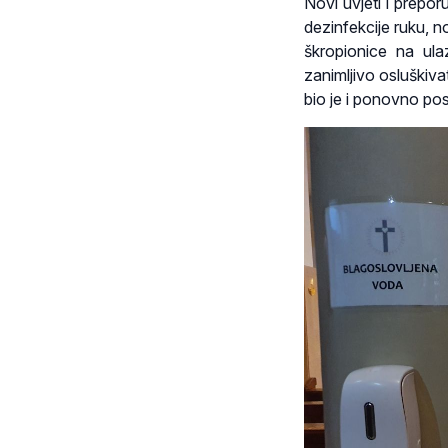
Novi uvjeti i prepo
dezinfekcije ruku, 
škropionice na ul
zanimljivo osluškiva
bio je i ponovno po