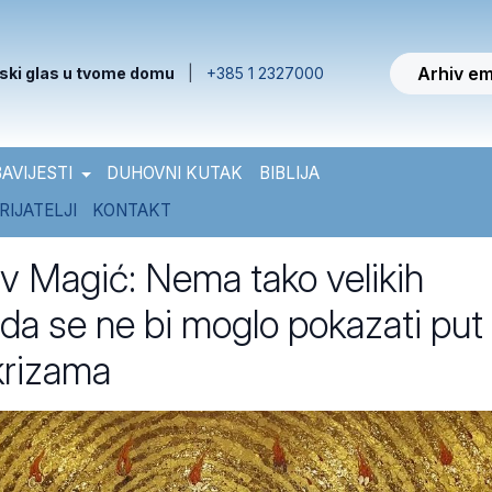
Arhiv em
ski glas u tvome domu
|
+385 1 2327000
AVIJESTI
DUHOVNI KUTAK
BIBLIJA
RIJATELJI
KONTAKT
av Magić: Nema tako velikih
da se ne bi moglo pokazati put
krizama