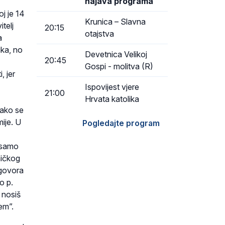
najava programa
j je 14
Krunica – Slavna
telj
20:15
otajstva
a
ika, no
Devetnica Velikoj
20:45
Gospi - molitva (R)
, jer
Ispovijest vjere
21:00
Hrvata katolika
Iako se
mije. U
Pogledajte program
 samo
hičkog
dgovora
o p.
 nosiš
em”.