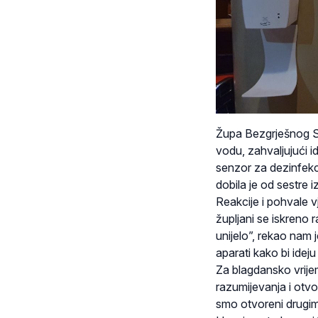
Župa Bezgrješnog S
vodu, zahvaljujući id
senzor za dezinfekci
dobila je od sestre
Reakcije i pohvale vj
župljani se iskreno r
unijelo”, rekao nam 
aparati kako bi ideju
Za blagdansko vrije
razumijevanja i otv
smo otvoreni drugima