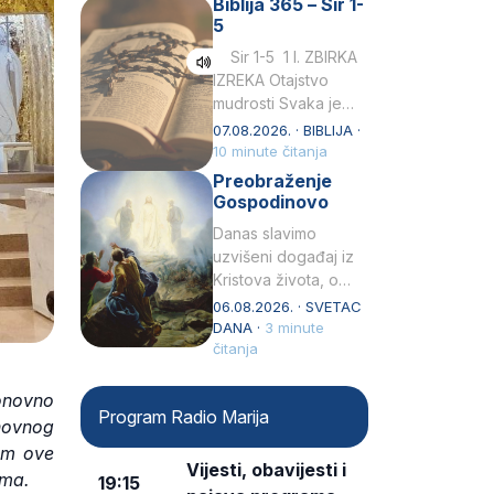
Biblija 365 – Sir 1-
rođenjem Grk.
5
Obnovio je odnose s
afričkim…
Sir 1-5 1 I. ZBIRKA
IZREKA Otajstvo
mudrosti Svaka je
mudrost od Gospoda
07.08.2026. · BIBLIJA ·
i s njime je dovijeka.2
10 minute čitanja
Tko će…
Preobraženje
Gospodinovo
Danas slavimo
uzvišeni događaj iz
Kristova života, o
kojem nas izvješćuju
06.08.2026. · SVETAC
evanđelisti Matej,
DANA ·
3 minute
Marko i Luka te sveti
čitanja
Petar u svojoj
drugoj…
ponovno
Program Radio Marija
novnog
om ove
Vijesti, obavijesti i
ima.
19:15