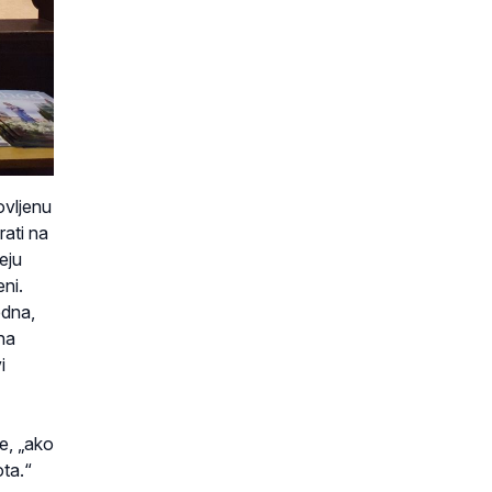
ovljenu
rati na
eju
ni.
edna,
uha
i
e, „ako
ota.“