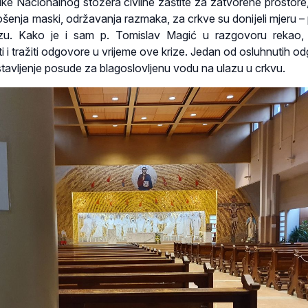
ruke Nacionalnog stožera civilne zaštite za zatvorene prostore
nošenja maski, održavanja razmaka, za crkve su donijeli mjeru –
azu. Kako je i sam p. Tomislav Magić u razgovoru rekao, 
ti i tražiti odgovore u vrijeme ove krize. Jedan od osluhnutih o
stavljenje posude za blagoslovljenu vodu na ulazu u crkvu.