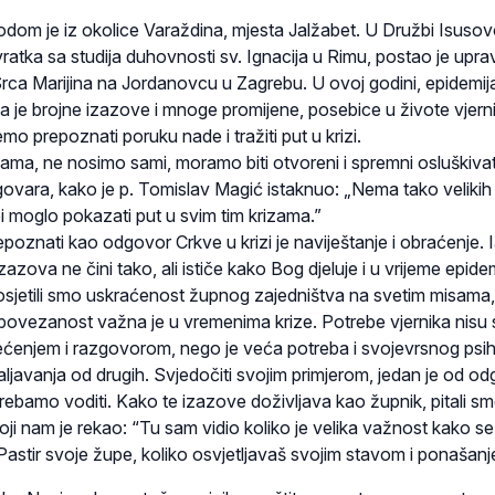
odom je iz okolice Varaždina, mjesta Jalžabet. U Družbi Isusovo
atka sa studija duhovnosti sv. Ignacija u Rimu, postao je upravi
ca Marijina na Jordanovcu u Zagrebu. U ovoj godini, epidemij
a je brojne izazove i mnoge promijene, posebice u živote vjern
 prepoznati poruku nade i tražiti put u krizi.
nama, ne nosimo sami, moramo biti otvoreni i spremni osluškivati
ovara, kako je p. Tomislav Magić istaknuo: „Nema tako velikih
i moglo pokazati put u svim tim krizama.”
oznati kao odgovor Crkve u krizi je naviještanje i obraćenje. 
azova ne čini tako, ali ističe kako Bog djeluje i u vrijeme epide
 osjetili smo uskraćenost župnog zajedništva na svetim misama,
ovezanost važna je u vremenima krize. Potrebe vjernika nisu
ćenjem i razgovorom, nego je veća potreba i svojevrsnog psi
aljavanja od drugih. Svjedočiti svojim primjerom, jedan je od o
 trebamo voditi. Kako te izazove doživljava kao župnik, pitali sm
i nam je rekao: “Tu sam vidio koliko je velika važnost kako se
Pastir svoje župe, koliko osvjetljavaš svojim stavom i ponašanj