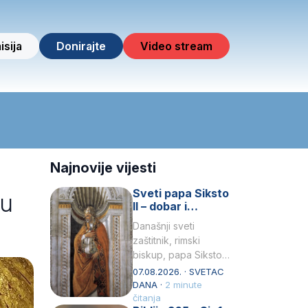
isija
Donirajte
Video stream
Najnovije vijesti
Sveti papa Siksto
 u
II – dobar i
miroljubiv pastir
Današnji sveti
zaštitnik, rimski
biskup, papa Siksto
(Sixtus) II, prema
07.08.2026. · SVETAC
knjizi Liber
DANA ·
2 minute
Pontificalis bio je
čitanja