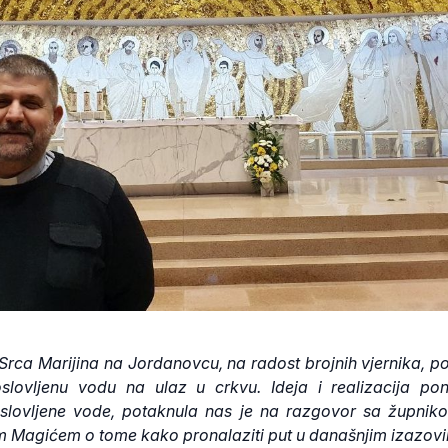
rca Marijina na Jordanovcu, na radost brojnih vjernika, 
oslovljenu vodu na ulaz u crkvu. Ideja i realizacija po
oslovljene vode, potaknula nas je na razgovor sa župnik
m Magićem o tome kako pronalaziti put u današnjim izazov