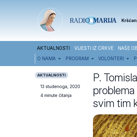
Skip to content
Skip to footer
Kršćan
AKTUALNOSTI
VIJESTI IZ CRKVE
NAŠE OB
O NAMA
PROGRAM
VOLONTERI
P
P. Tomisl
AKTUALNOSTI
problema 
13 studenoga, 2020
4 minute čitanja
svim tim 