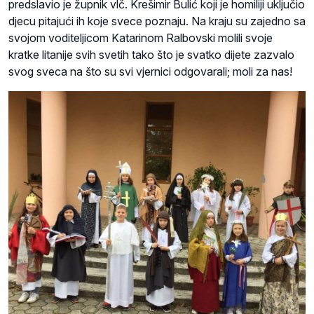
predslavio je župnik vlč. Krešimir Bulić koji je homiliji uključio
djecu pitajući ih koje svece poznaju. Na kraju su zajedno sa
svojom voditeljicom Katarinom Ralbovski molili svoje
kratke litanije svih svetih tako što je svatko dijete zazvalo
svog sveca na što su svi vjernici odgovarali; moli za nas!