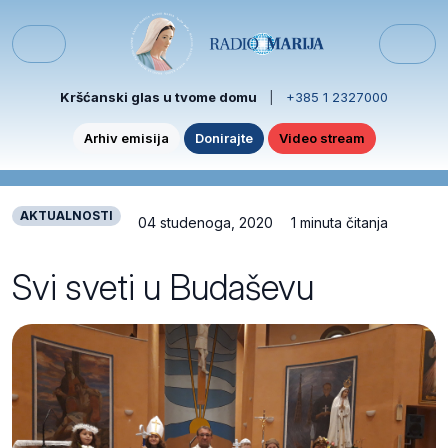
Skip to content
Skip to footer
Menu
Kršćanski glas u tvome domu
|
+385 1 2327000
Arhiv emisija
Donirajte
Video stream
AKTUALNOSTI
04 studenoga, 2020
1 minuta čitanja
Svi sveti u Budaševu