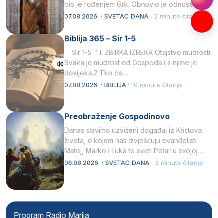
bio je rođenjem Grk. Obnovio je odnose s
afričkim…
07.08.2026. · SVETAC DANA ·
2 minute čitanja
Biblija 365 – Sir 1-5
Sir 1-5 1 I. ZBIRKA IZREKA Otajstvo mudrosti
Svaka je mudrost od Gospoda i s njime je
dovijeka.2 Tko će…
07.08.2026. · BIBLIJA ·
10 minute čitanja
Preobraženje Gospodinovo
Danas slavimo uzvišeni događaj iz Kristova
života, o kojem nas izvješćuju evanđelisti
Matej, Marko i Luka te sveti Petar u svojoj
drugoj…
06.08.2026. · SVETAC DANA ·
3 minute čitanja
Program Radio Marija