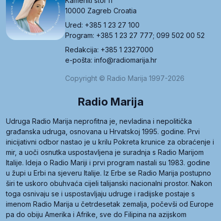
Kameniti stol 11
10000 Zagreb Croatia
Ured: +385 1 23 27 100
Program: +385 1 23 27 777; 099 502 00 52
Redakcija: +385 1 2327000
e-pošta: info@radiomarija.hr
Copyright © Radio Marija 1997-2026
Radio Marija
Udruga Radio Marija neprofitna je, nevladina i nepolitička
građanska udruga, osnovana u Hrvatskoj 1995. godine. Prvi
inicijativni odbor nastao je u krilu Pokreta krunice za obraćenje i
mir, a uoči osnutka uspostavljena je suradnja s Radio Marijom
Italije. Ideja o Radio Mariji i prvi program nastali su 1983. godine
u župi u Erbi na sjeveru Italije. Iz Erbe se Radio Marija postupno
širi te uskoro obuhvaća cijeli talijanski nacionalni prostor. Nakon
toga osnivaju se i uspostavljaju udruge i radijske postaje s
imenom Radio Marija u četrdesetak zemalja, počevši od Europe
pa do obiju Amerika i Afrike, sve do Filipina na azijskom