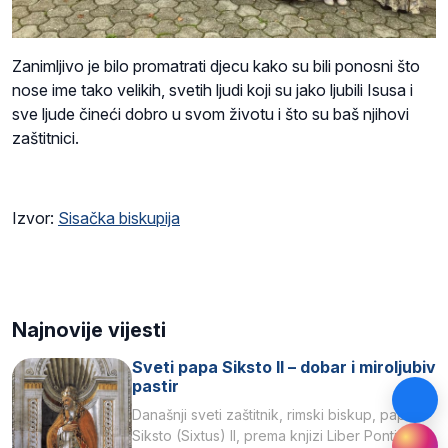
Zanimljivo je bilo promatrati djecu kako su bili ponosni što
nose ime tako velikih, svetih ljudi koji su jako ljubili Isusa i
sve ljude čineći dobro u svom životu i što su baš njihovi
zaštitnici.
Izvor:
Sisačka biskupija
Najnovije vijesti
Sveti papa Siksto II – dobar i miroljubiv
pastir
Današnji sveti zaštitnik, rimski biskup, papa
Siksto (Sixtus) II, prema knjizi Liber Pontificalis