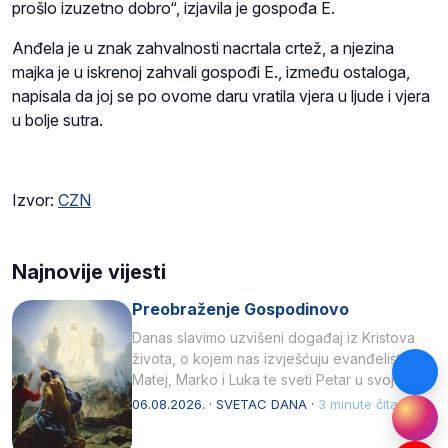
prošlo izuzetno dobro“, izjavila je gospođa E.
Anđela je u znak zahvalnosti nacrtala crtež, a njezina
majka je u iskrenoj zahvali gospođi E., između ostaloga,
napisala da joj se po ovome daru vratila vjera u ljude i vjera
u bolje sutra.
Izvor:
CZN
Najnovije vijesti
Preobraženje Gospodinovo
Danas slavimo uzvišeni događaj iz Kristova
života, o kojem nas izvješćuju evanđelisti
Matej, Marko i Luka te sveti Petar u svojoj
drugoj…
06.08.2026. · SVETAC DANA ·
3 minute čitanja