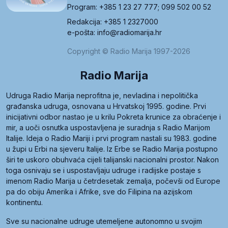
Program: +385 1 23 27 777; 099 502 00 52
Redakcija: +385 1 2327000
e-pošta: info@radiomarija.hr
Copyright © Radio Marija 1997-2026
Radio Marija
Udruga Radio Marija neprofitna je, nevladina i nepolitička
građanska udruga, osnovana u Hrvatskoj 1995. godine. Prvi
inicijativni odbor nastao je u krilu Pokreta krunice za obraćenje i
mir, a uoči osnutka uspostavljena je suradnja s Radio Marijom
Italije. Ideja o Radio Mariji i prvi program nastali su 1983. godine
u župi u Erbi na sjeveru Italije. Iz Erbe se Radio Marija postupno
širi te uskoro obuhvaća cijeli talijanski nacionalni prostor. Nakon
toga osnivaju se i uspostavljaju udruge i radijske postaje s
imenom Radio Marija u četrdesetak zemalja, počevši od Europe
pa do obiju Amerika i Afrike, sve do Filipina na azijskom
kontinentu.
Sve su nacionalne udruge utemeljene autonomno u svojim