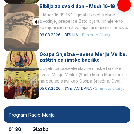
Biblija za svaki dan – Mudr 16-19
Mudr 16-19 16 1 Egipat i Izrael: kobne
životinje, prepelice Zato bijahu primjereno
kažnjeni sličnim životinjamai mučeni mnoštvom
kukaca.2 A narod…
06.08.2026. · BIBLIJA ·
11 minute čitanja
Gospa Snježna – sveta Marija Velika,
zaštitnica rimske bazilike
Obljetnica posvete slavne rimske bazilike
svete Marije Velike (Santa Maria Maggiore) u
narodu se slavi kao Gospa Snježna. Ovaj
naziv, Sancta Maria…
05.08.2026. · SVETAC DANA ·
2 minute čitanja
Program Radio Marija
01:30
Glazba