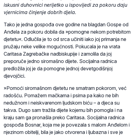
iskusni duhovnici nerijetko u ispovijedi za pokoru daju
vjernicima činjenje dobrih djela.
Tako je jedna gospođa ove godine na blagdan Gospe od
Anđela za pokoru dobila da »pomogne nekom potrebitom
djetetu«. Odlučila je to od srca učiniti iako joj primanja ne
pružaju neke velike mogućnosti. Pokucala je na vrata
Caritasa Zagrebačke nadbiskupije i zamolila da joj
preporuče jedno siromašno dijete. Socijalna radnica
predložila joj je da pomogne jednoj devetgodišnjoj
djevojčici.
»Pomoći siromašnom djetetu ne smatram pokorom, već
radošću. Pomažem mačkama i psima pa kako ne bih
nedužnom i neiskvarenom ljudskom biću – a djeca su
takva. Dugo sam tražila dijete kojemu bih pomogla i na
kraju sam ga pronašla preko Caritasa. Socijalna radnica
gospođa Bosnar, koja me je povezala s malom Anđelom i
njezinom obitelji, bila je jako otvorena i ljubazna i sve je