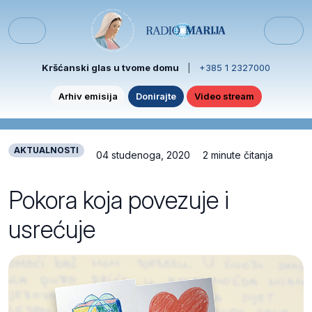
Skip to content
Skip to footer
Menu
Kršćanski glas u tvome domu
|
+385 1 2327000
Arhiv emisija
Donirajte
Video stream
AKTUALNOSTI
04 studenoga, 2020
2 minute čitanja
Pokora koja povezuje i
usrećuje