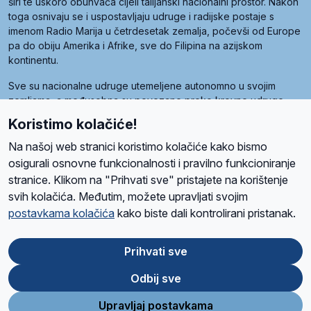
širi te uskoro obuhvaća cijeli talijanski nacionalni prostor. Nakon
toga osnivaju se i uspostavljaju udruge i radijske postaje s
imenom Radio Marija u četrdesetak zemalja, počevši od Europe
pa do obiju Amerika i Afrike, sve do Filipina na azijskom
kontinentu.
Sve su nacionalne udruge utemeljene autonomno u svojim
zemljama, a međusobna su povezane preko krovne udruge
pod nazivom Svjetska obitelj Radio Marije (World Family of
Koristimo kolačiće!
Radio Maria). Svjetsku obitelj utemeljilo je sedam članica, među
kojima je i hrvatska Udruga Radio Marija.
Na našoj web stranici koristimo kolačiće kako bismo
osigurali osnovne funkcionalnosti i pravilno funkcioniranje
stranice. Klikom na "Prihvati sve" pristajete na korištenje
svih kolačića. Međutim, možete upravljati svojim
O nama
Radio
Program
Volonteri
Prijatelji
Kontakt
Pravila privatnosti
postavkama kolačića
kako biste dali kontrolirani pristanak.
Kolačići
Uvjeti korištenja
Ova stranica je zaštićena Google reCAPTCHA sustavom
Prihvati sve
Odbij sve
App
Google
Store
Play
Upravljaj postavkama