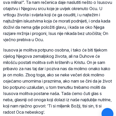
sva milina!“. Ta nam rečenica daje naslutiti nešto o Isusovu
otajstvu i Njegovu srcu koje je uvijek okrenuto Ocu. U
vrtlogu života i svijeta koji će ga osuditi, i u najtežim i
najtužnijim iskustvima koja će morati podnijeti, i onda kada
doživi da nema gdje položiti glavu, i kada se oko Njega
razjare mržnja i progoni, Isus nije nikada bez utočišta; On
vječno prebiva u Ocu.
Isusova je molitva potpuno osobna, i tako će biti tijekom
cijelog Njegova zemaljskog života, ali na Duhove će
milošću postati molitva svih krštenih u Kristu. On je sam
pribavio za nas taj dar i poziva nas da molimo onako kako
je on molio. Zbog toga, ako se neke večeri dok molimo
osjećamo umornima i praznima, ako nam se čini da je život
bio potpuno uzaludan, u tom trenutku trebamo moliti da
Isusova molitva postane naša. Tada ćemo čuti glas s
neba, glasniji od onoga koji dolazi iz naše najdublje nutrine,
koji nam nježno govori: ‘Ti si miljenik Božji, tisi sin, ti si
radost Oca nebeskog’.