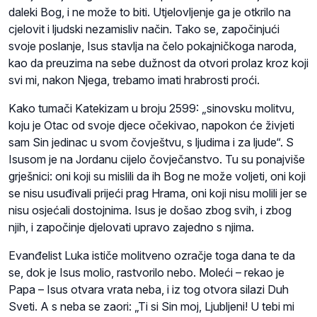
daleki Bog, i ne može to biti. Utjelovljenje ga je otkrilo na
cjelovit i ljudski nezamisliv način. Tako se, započinjući
svoje poslanje, Isus stavlja na čelo pokajničkoga naroda,
kao da preuzima na sebe dužnost da otvori prolaz kroz koji
svi mi, nakon Njega, trebamo imati hrabrosti proći.
Kako tumači Katekizam u broju 2599: „sinovsku molitvu,
koju je Otac od svoje djece očekivao, napokon će živjeti
sam Sin jedinac u svom čovještvu, s ljudima i za ljude“. S
Isusom je na Jordanu cijelo čovječanstvo. Tu su ponajviše
grješnici: oni koji su mislili da ih Bog ne može voljeti, oni koji
se nisu usuđivali prijeći prag Hrama, oni koji nisu molili jer se
nisu osjećali dostojnima. Isus je došao zbog svih, i zbog
njih, i započinje djelovati upravo zajedno s njima.
Evanđelist Luka ističe molitveno ozračje toga dana te da
se, dok je Isus molio, rastvorilo nebo. Moleći – rekao je
Papa – Isus otvara vrata neba, i iz tog otvora silazi Duh
Sveti. A s neba se zaori: „Ti si Sin moj, Ljubljeni! U tebi mi