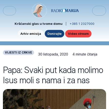
Skip to content
Skip to footer
Menu
Kršćanski glas u tvome domu
|
+385 1 2327000
Arhiv emisija
Donirajte
Video stream
VIJESTI IZ CRKVE
30 listopada, 2020
4 minute čitanja
Papa: Svaki put kada molimo
Isus moli s nama i za nas