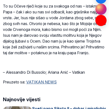
To su Očeve riječi koje su za svakoga od nas – istaknuo je
Papa – čak i ako su nas svi odbacili, kao grješnike najgore
vrste. Jer, Isus nije sišao u vode Jordana zbog sebe, nego
zbog svih nas. Otvorio je nebesa, kao što je Mojsije otvorio
vode Crvenoga mora, kako bismo svi mogli poći za Njim.
Isus nam je darovao svoju vlastitu molitvu koja je Njegov
dijalog ljubavi s Ocem. Dao nam ju je kao sjeme Trojstva
koje želi zaživjeti u našim srcima. Prihvatimo je! Prihvatimo
taj dar molitve – potaknuo je na kraju papa Franjo.
–
Alessandro Di Bussolo; Ariana Anić – Vatikan
Preuzeto sa:
VATIKAN NEWS
Najnovije vijesti
Sveti papa Siksto II – dobar i miroljubiv