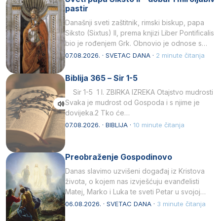
pastir
Današnji sveti zaštitnik, rimski biskup, papa
Siksto (Sixtus) II, prema knjizi Liber Pontificalis
bio je rođenjem Grk. Obnovio je odnose s
afričkim…
07.08.2026. · SVETAC DANA ·
2 minute čitanja
Biblija 365 – Sir 1-5
Sir 1-5 1 I. ZBIRKA IZREKA Otajstvo mudrosti
Svaka je mudrost od Gospoda i s njime je
dovijeka.2 Tko će…
07.08.2026. · BIBLIJA ·
10 minute čitanja
Preobraženje Gospodinovo
Danas slavimo uzvišeni događaj iz Kristova
života, o kojem nas izvješćuju evanđelisti
Matej, Marko i Luka te sveti Petar u svojoj
drugoj…
06.08.2026. · SVETAC DANA ·
3 minute čitanja