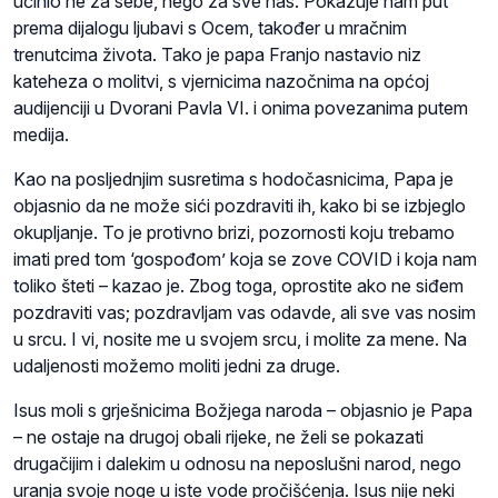
učinio ne za sebe, nego za sve nas. Pokazuje nam put
prema dijalogu ljubavi s Ocem, također u mračnim
trenutcima života. Tako je papa Franjo nastavio niz
kateheza o molitvi, s vjernicima nazočnima na općoj
audijenciji u Dvorani Pavla VI. i onima povezanima putem
medija.
Kao na posljednjim susretima s hodočasnicima, Papa je
objasnio da ne može sići pozdraviti ih, kako bi se izbjeglo
okupljanje. To je protivno brizi, pozornosti koju trebamo
imati pred tom ‘gospođom’ koja se zove COVID i koja nam
toliko šteti – kazao je. Zbog toga, oprostite ako ne siđem
pozdraviti vas; pozdravljam vas odavde, ali sve vas nosim
u srcu. I vi, nosite me u svojem srcu, i molite za mene. Na
udaljenosti možemo moliti jedni za druge.
Isus moli s grješnicima Božjega naroda – objasnio je Papa
– ne ostaje na drugoj obali rijeke, ne želi se pokazati
drugačijim i dalekim u odnosu na neposlušni narod, nego
uranja svoje noge u iste vode pročišćenja. Isus nije neki