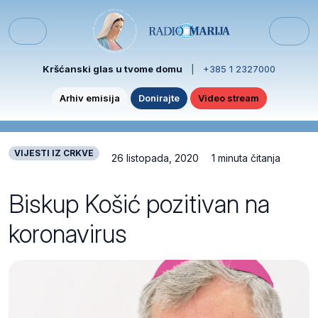
Skip to content
Skip to footer
Menu
Kršćanski glas u tvome domu
|
+385 1 2327000
Arhiv emisija
Donirajte
Video stream
VIJESTI IZ CRKVE
26 listopada, 2020
1 minuta čitanja
Biskup Košić pozitivan na
koronavirus