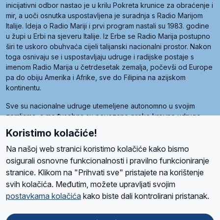
inicijativni odbor nastao je u krilu Pokreta krunice za obraćenje i
mir, a uoči osnutka uspostavljena je suradnja s Radio Marijom
Italije. Ideja o Radio Mariji i prvi program nastali su 1983. godine
u župi u Erbi na sjeveru Italije. Iz Erbe se Radio Marija postupno
širi te uskoro obuhvaća cijeli talijanski nacionalni prostor. Nakon
toga osnivaju se i uspostavljaju udruge i radijske postaje s
imenom Radio Marija u četrdesetak zemalja, počevši od Europe
pa do obiju Amerika i Afrike, sve do Filipina na azijskom
kontinentu.
Sve su nacionalne udruge utemeljene autonomno u svojim
zemljama, a međusobna su povezane preko krovne udruge
pod nazivom Svjetska obitelj Radio Marije (World Family of
Koristimo kolačiće!
Radio Maria). Svjetsku obitelj utemeljilo je sedam članica, među
kojima je i hrvatska Udruga Radio Marija.
Na našoj web stranici koristimo kolačiće kako bismo
osigurali osnovne funkcionalnosti i pravilno funkcioniranje
stranice. Klikom na "Prihvati sve" pristajete na korištenje
svih kolačića. Međutim, možete upravljati svojim
O nama
Radio
Program
Volonteri
Prijatelji
Kontakt
Pravila privatnosti
postavkama kolačića
kako biste dali kontrolirani pristanak.
Kolačići
Uvjeti korištenja
Ova stranica je zaštićena Google reCAPTCHA sustavom