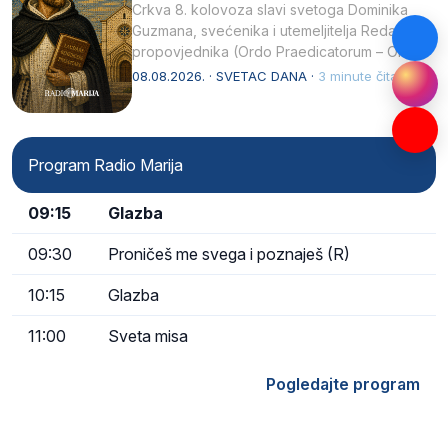
Crkva 8. kolovoza slavi svetoga Dominika
Guzmana, svećenika i utemeljitelja Reda
propovjednika (Ordo Praedicatorum – OP).
Svojim životom, dubokom ljubavlju prema
08.08.2026. · SVETAC DANA ·
3 minute čitanja
Kristu…
Program Radio Marija
09:15
Glazba
09:30
Proničeš me svega i poznaješ (R)
10:15
Glazba
11:00
Sveta misa
Pogledajte program