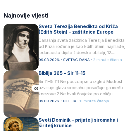
Najnovije vijesti
Sveta Terezija Benedikta od Križa
(Edith Stein) – zaštitnica Europe
Današnja sveta zaštitnica Terezija Benedikta
od Križa rođena je kao Edith Stein, najmlađe,
jedanaesto dijete židovske obitelji, 12.
listopada 1891, u Wrocławu…
09.08.2026. · SVETAC DANA ·
2 minute čitanja
Biblija 365 – Sir 11–15
Sir 11–15 111 Ne pouzdaj se u izgled Mudrost
uzvisuje glavu siromahui posađuje ga među
knezove.2 Ne hvali čovjeka po obličju
njegovui…
09.08.2026. · BIBLIJA ·
11 minute čitanja
Sveti Dominik – prijatelj siromaha i
širitelj krunice