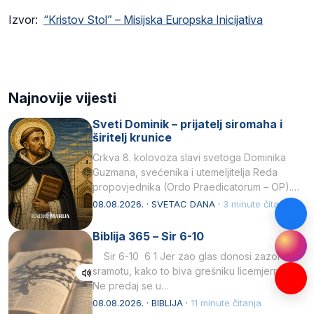
Izvor:
“Kristov Stol” – Misijska Europska Inicijativa
Najnovije vijesti
Sveti Dominik – prijatelj siromaha i
širitelj krunice
Crkva 8. kolovoza slavi svetoga Dominika
Guzmana, svećenika i utemeljitelja Reda
propovjednika (Ordo Praedicatorum – OP).
Svojim životom, dubokom ljubavlju prema
08.08.2026. · SVETAC DANA ·
3 minute čitanja
Kristu…
Biblija 365 – Sir 6-10
Sir 6-10 6 1 Jer zao glas donosi zazor i
sramotu, kako to biva grešniku licemjernom.2
Ne predaj se u…
08.08.2026. · BIBLIJA ·
11 minute čitanja