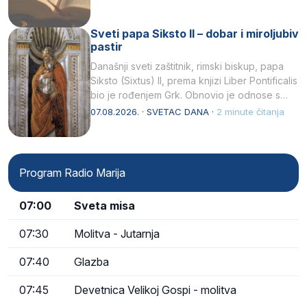
Sveti papa Siksto II – dobar i miroljubiv
pastir
Današnji sveti zaštitnik, rimski biskup, papa
Siksto (Sixtus) II, prema knjizi Liber Pontificalis
bio je rođenjem Grk. Obnovio je odnose s
afričkim…
07.08.2026. · SVETAC DANA ·
2 minute čitanja
Program Radio Marija
07:00
Sveta misa
07:30
Molitva - Jutarnja
07:40
Glazba
07:45
Devetnica Velikoj Gospi - molitva