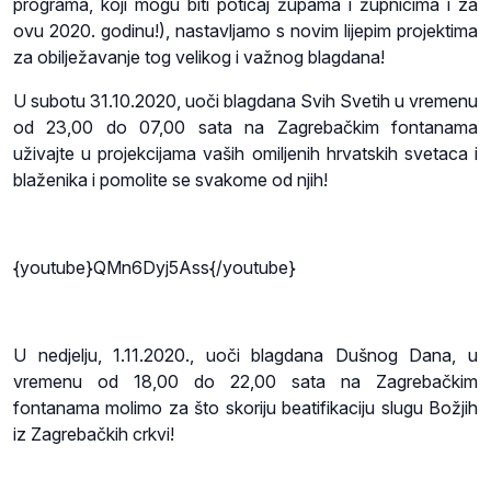
programa, koji mogu biti poticaj župama i župnicima i za
ovu 2020. godinu!), nastavljamo s novim lijepim projektima
za obilježavanje tog velikog i važnog blagdana!
U subotu 31.10.2020, uoči blagdana Svih Svetih u vremenu
od 23,00 do 07,00 sata na Zagrebačkim fontanama
u
živajte u projekcijama vaših omiljenih hrvatskih svetaca i
blaženika i pomolite se svakome od njih!
{youtube}QMn6Dyj5Ass{/youtube}
U nedjelju, 1.11.2020., uoči blagdana Dušnog Dana, u
vremenu od 18,00 do 22,00 sata na Zagrebačkim
fontanama m
olimo za što skoriju beatifikaciju slugu Božjih
iz Zagrebačkih crkvi!