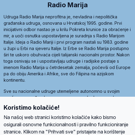
Radio Marija
Udruga Radio Marija neprofitna je, nevladina i nepolitička
građanska udruga, osnovana u Hrvatskoj 1995. godine. Prvi
inicijativni odbor nastao je u krilu Pokreta krunice za obraćenje i
mir, a uoči osnutka uspostavljena je suradnja s Radio Marijom
Italije. Ideja o Radio Mariji i prvi program nastali su 1983. godine
u župi u Erbi na sjeveru Italije. Iz Erbe se Radio Marija postupno
širi te uskoro obuhvaća cijeli talijanski nacionalni prostor. Nakon
toga osnivaju se i uspostavljaju udruge i radijske postaje s
imenom Radio Marija u četrdesetak zemalja, počevši od Europe
pa do obiju Amerika i Afrike, sve do Filipina na azijskom
kontinentu.
Sve su nacionalne udruge utemeljene autonomno u svojim
zemljama, a međusobna su povezane preko krovne udruge
pod nazivom Svjetska obitelj Radio Marije (World Family of
Koristimo kolačiće!
Radio Maria). Svjetsku obitelj utemeljilo je sedam članica, među
kojima je i hrvatska Udruga Radio Marija.
Na našoj web stranici koristimo kolačiće kako bismo
osigurali osnovne funkcionalnosti i pravilno funkcioniranje
stranice. Klikom na "Prihvati sve" pristajete na korištenje