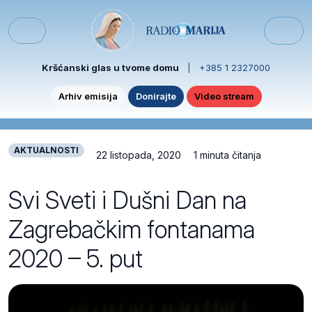
Skip to content
Skip to footer
Menu
Kršćanski glas u tvome domu
|
+385 1 2327000
Arhiv emisija
Donirajte
Video stream
AKTUALNOSTI
22 listopada, 2020
1 minuta čitanja
Svi Sveti i Dušni Dan na
Zagrebačkim fontanama
2020 – 5. put