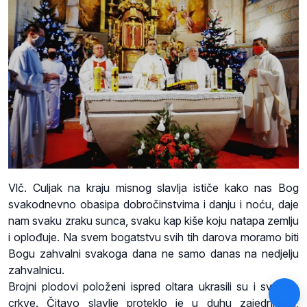
Vlč. Culjak na kraju misnog slavlja ističe kako nas Bog
svakodnevno obasipa dobročinstvima i danju i noću, daje
nam svaku zraku sunca, svaku kap kiše koju natapa zemlju
i oplođuje. Na svem bogatstvu svih tih darova moramo biti
Bogu zahvalni svakoga dana ne samo danas na nedjelju
zahvalnicu.
Brojni plodovi položeni ispred oltara ukrasili su i svetište
crkve. Čitavo slavlje proteklo je u duhu zajedništva,