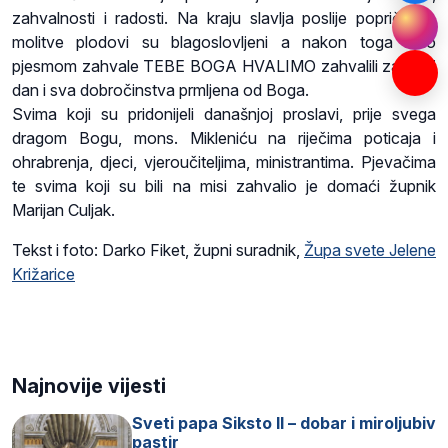
zahvalnosti i radosti. Na kraju slavlja poslije popričesne
molitve plodovi su blagoslovljeni a nakon toga smo
pjesmom zahvale TEBE BOGA HVALIMO zahvalili za ovaj
dan i sva dobročinstva prmljena od Boga.
Svima koji su pridonijeli današnjoj proslavi, prije svega
dragom Bogu, mons. Mikleniću na riječima poticaja i
ohrabrenja, djeci, vjeroučiteljima, ministrantima. Pjevačima
te svima koji su bili na misi zahvalio je domaći župnik
Marijan Culjak.
Tekst i foto: Darko Fiket, župni suradnik,
Župa svete Jelene
Križarice
Najnovije vijesti
Sveti papa Siksto II – dobar i miroljubiv
pastir