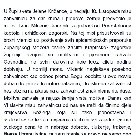
U Župi svete Jelene Križarice, u nedjelju 18. Listopada misu
zahvalnicu za dar kruha i plodove zemlje predvodio je
mons. Ivan Miklenić, kanonik zagrebačkog Prvostolnoga
kaptola i arhiđakon zagorski. Na toj misi prisustvovali su
brojni vjernici uz poštivanje svih epidemioloških preporuka
Županijskog stožera civilne zaštite Krapinsko- zagorske
županije svojom su molitvom i pjesmom zahvalili
Gospodinu na svim darovima koje kroz cijelu godinu
dobivaju. U homiliji mons. Miklenić naglašava posebno
zahvalnost kao odnos prema Bogu, osobito u ovo novije
doba u kojem se trenutno nalazimo, i to iskrena zahvalnost
bez obzira na iskušenja a zahvalnost znak plemenite duše.
Molitva zahvale je najuzvišenija vrsta molitve. Danas kad
Vi slavite misu zahvalnicu od nas se traži da činimo djela
kraljevstva Božjega koja su tako jednostavna i
svakodnevna te sam uvjerenja da ih mi svi zajedno činimo
svakoga dana te ih nabraja: dobrota, služenje, traženje,
širenje i branu istine, te zauzimanje za pravo ne samo ono