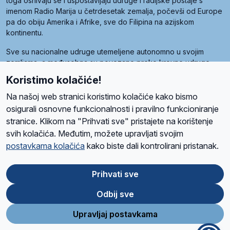
toga osnivaju se i uspostavljaju udruge i radijske postaje s
imenom Radio Marija u četrdesetak zemalja, počevši od Europe
pa do obiju Amerika i Afrike, sve do Filipina na azijskom
kontinentu.
Sve su nacionalne udruge utemeljene autonomno u svojim
zemljama, a međusobna su povezane preko krovne udruge
pod nazivom Svjetska obitelj Radio Marije (World Family of
Koristimo kolačiće!
Radio Maria). Svjetsku obitelj utemeljilo je sedam članica, među
kojima je i hrvatska Udruga Radio Marija.
Na našoj web stranici koristimo kolačiće kako bismo
osigurali osnovne funkcionalnosti i pravilno funkcioniranje
stranice. Klikom na "Prihvati sve" pristajete na korištenje
svih kolačića. Međutim, možete upravljati svojim
O nama
Radio
Program
Volonteri
Prijatelji
Kontakt
Pravila privatnosti
postavkama kolačića
kako biste dali kontrolirani pristanak.
Kolačići
Uvjeti korištenja
Ova stranica je zaštićena Google reCAPTCHA sustavom
Prihvati sve
Odbij sve
App
Google
Store
Play
Upravljaj postavkama
Design and development
SIK
&
C-Tel