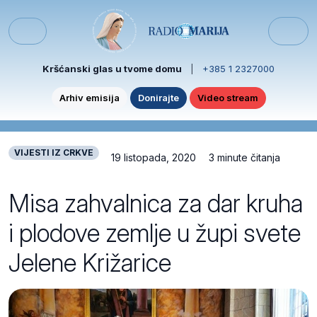
Skip to content
Skip to footer
Menu
Kršćanski glas u tvome domu
|
+385 1 2327000
Arhiv emisija
Donirajte
Video stream
VIJESTI IZ CRKVE
19 listopada, 2020
3 minute čitanja
Misa zahvalnica za dar kruha
i plodove zemlje u župi svete
Jelene Križarice