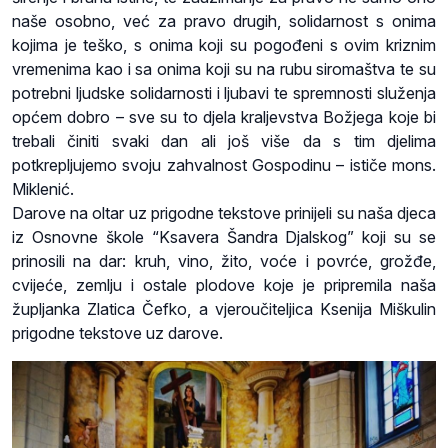
naše osobno, već za pravo drugih, solidarnost s onima
kojima je teško, s onima koji su pogođeni s ovim kriznim
vremenima kao i sa onima koji su na rubu siromaštva te su
potrebni ljudske solidarnosti i ljubavi te spremnosti služenja
općem dobro – sve su to djela kraljevstva Božjega koje bi
trebali činiti svaki dan ali još više da s tim djelima
potkrepljujemo svoju zahvalnost Gospodinu – ističe mons.
Miklenić.
Darove na oltar uz prigodne tekstove prinijeli su naša djeca
iz Osnovne škole “Ksavera Šandra Djalskog” koji su se
prinosili na dar: kruh, vino, žito, voće i povrće, grožđe,
cvijeće, zemlju i ostale plodove koje je pripremila naša
župljanka Zlatica Čefko, a vjeroučiteljica Ksenija Miškulin
prigodne tekstove uz darove.