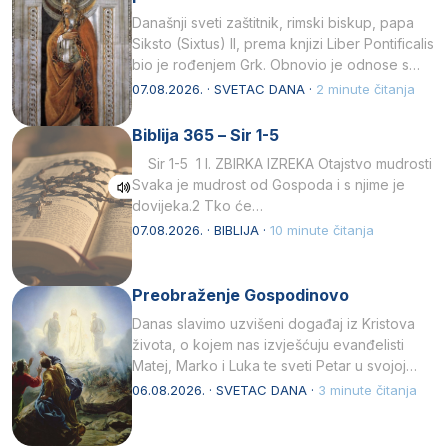
Današnji sveti zaštitnik, rimski biskup, papa
Siksto (Sixtus) II, prema knjizi Liber Pontificalis
bio je rođenjem Grk. Obnovio je odnose s
afričkim…
07.08.2026. · SVETAC DANA ·
2 minute čitanja
Biblija 365 – Sir 1-5
Sir 1-5 1 I. ZBIRKA IZREKA Otajstvo mudrosti
Svaka je mudrost od Gospoda i s njime je
dovijeka.2 Tko će…
07.08.2026. · BIBLIJA ·
10 minute čitanja
Preobraženje Gospodinovo
Danas slavimo uzvišeni događaj iz Kristova
života, o kojem nas izvješćuju evanđelisti
Matej, Marko i Luka te sveti Petar u svojoj
drugoj…
06.08.2026. · SVETAC DANA ·
3 minute čitanja