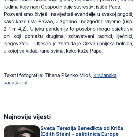
ljudima koje nam Gospodin daje susresti«, ističe Papa.
Pozvani smo živjeti i naviještati evanđelje u svakoj prigodi,
kako kaže i sv. Pavao, u zgodno i nezgodno vrijeme (usp.
2 Tim 4,2). U jeku pandemije to posebno mogu osjetiti svi
oni koji pomažu drugima, zdravstveni radnici, liječnici,
njegovatelji… Utješno je znati da je Crkva i poljska bolnica,
u kojoj se vidaju rane svima, kako kaže Papa.
Tekst i fotografije: Tihana Pšenko Miloš,
Kršćanska
sadašnjost
Najnovije vijesti
Sveta Terezija Benedikta od Križa
(Edith Stein) – zaštitnica Europe