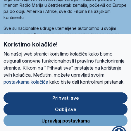
imenom Radio Marija u četrdesetak zemalja, počevši od Europe
pa do obiju Amerika i Afrike, sve do Filipina na azijskom
kontinentu.
Sve su nacionalne udruge utemeljene autonomno u svojim
zemljama, a međusobna su povezane preko krovne udruge
pod nazivom Svjetska obitelj Radio Marije (World Family of
Koristimo kolačiće!
Radio Maria). Svjetsku obitelj utemeljilo je sedam članica, među
kojima je i hrvatska Udruga Radio Marija.
Na našoj web stranici koristimo kolačiće kako bismo
osigurali osnovne funkcionalnosti i pravilno funkcioniranje
stranice. Klikom na "Prihvati sve" pristajete na korištenje
svih kolačića. Međutim, možete upravljati svojim
O nama
Radio
Program
Volonteri
Prijatelji
Kontakt
Pravila privatnosti
postavkama kolačića
kako biste dali kontrolirani pristanak.
Kolačići
Uvjeti korištenja
Ova stranica je zaštićena Google reCAPTCHA sustavom
Prihvati sve
Odbij sve
App
Google
Store
Play
Upravljaj postavkama
Design and development
SIK
&
C-Tel