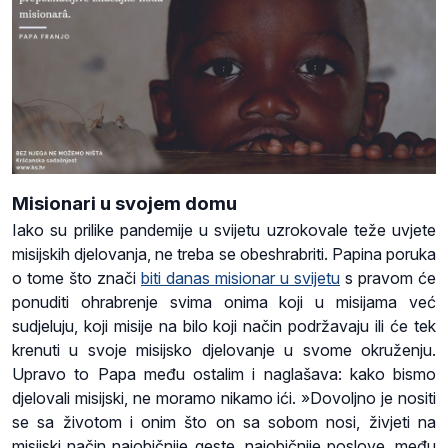
Misionari u svojem domu
Iako su prilike pandemije u svijetu uzrokovale teže uvjete
misijskih djelovanja, ne treba se obeshrabriti. Papina poruka
o tome što znači
biti danas misionar u svijetu
s pravom će
ponuditi ohrabrenje svima onima koji u misijama već
sudjeluju, koji misije na bilo koji način podržavaju ili će tek
krenuti u svoje misijsko djelovanje u svome okruženju.
Upravo to Papa među ostalim i naglašava: kako bismo
djelovali misijski, ne moramo nikamo ići. »Dovoljno je nositi
se sa životom i onim što on sa sobom nosi, živjeti na
misijski način najobičnije geste, najobičnije poslove, među