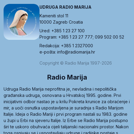
UDRUGA RADIO MARIJA
Kameniti stol 11
10000 Zagreb Croatia
Ured: +385 1 23 27 100
Program: +385 1 23 27 777; 099 502 00 52
Redakcija: +385 1 2327000
e-pošta: info@radiomarija.hr
Copyright © Radio Marija 1997-2026
Radio Marija
Udruga Radio Marija neprofitna je, nevladina i nepolitička
građanska udruga, osnovana u Hrvatskoj 1995. godine. Prvi
inicijativni odbor nastao je u krilu Pokreta krunice za obraćenje i
mir, a uoči osnutka uspostavljena je suradnja s Radio Marijom
Italije. Ideja o Radio Mariji i prvi program nastali su 1983. godine
u župi u Erbi na sjeveru Italije. Iz Erbe se Radio Marija postupno
širi te uskoro obuhvaća cijeli talijanski nacionalni prostor. Nakon
toga osnivaju se i uspostavljaju udruge i radijske postaje s