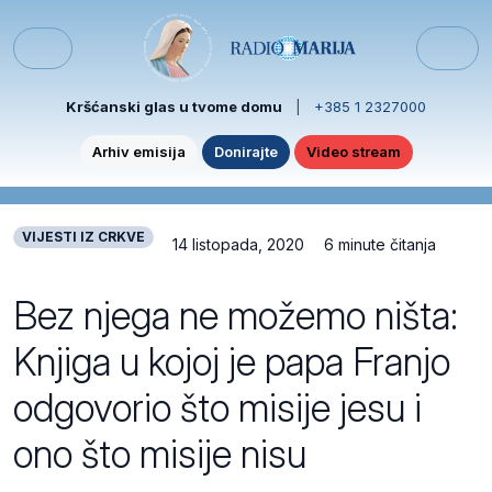
Skip to content
Skip to footer
Menu
Kršćanski glas u tvome domu
|
+385 1 2327000
Arhiv emisija
Donirajte
Video stream
VIJESTI IZ CRKVE
14 listopada, 2020
6 minute čitanja
Bez njega ne možemo ništa:
Knjiga u kojoj je papa Franjo
odgovorio što misije jesu i
ono što misije nisu