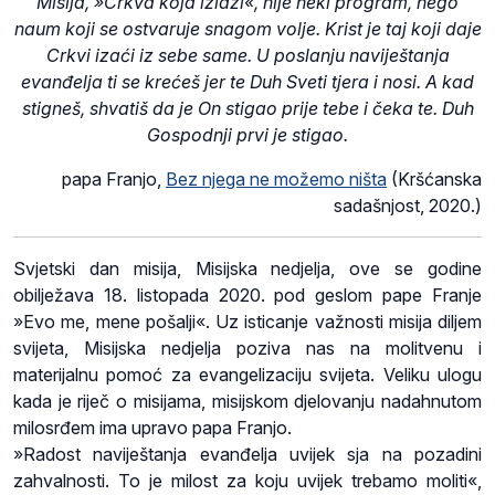
Misija, »Crkva koja izlazi«, nije neki program, nego
naum koji se ostvaruje snagom volje. Krist je taj koji daje
Crkvi izaći iz sebe same. U poslanju naviještanja
evanđelja ti se krećeš jer te Duh Sveti tjera i nosi. A kad
stigneš, shvatiš da je On stigao prije tebe i čeka te. Duh
Gospodnji prvi je stigao.
papa Franjo,
Bez njega ne možemo ništa
(Kršćanska
sadašnjost, 2020.)
Svjetski dan misija, Misijska nedjelja, ove se godine
obilježava 18. listopada 2020. pod geslom pape Franje
»Evo me, mene pošalji«. Uz isticanje važnosti misija diljem
svijeta, Misijska nedjelja poziva nas na molitvenu i
materijalnu pomoć za evangelizaciju svijeta. Veliku ulogu
kada je riječ o misijama, misijskom djelovanju nadahnutom
milosrđem ima upravo papa Franjo.
»Radost naviještanja evanđelja uvijek sja na pozadini
zahvalnosti. To je milost za koju uvijek trebamo moliti«,