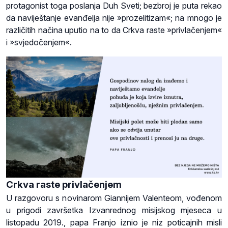
protagonist toga poslanja Duh Sveti; bezbroj je puta rekao
da naviještanje evanđelja nije »prozelitizam«; na mnogo je
različitih načina uputio na to da Crkva raste »privlačenjem«
i »svjedočenjem«.
Crkva raste privlačenjem
U razgovoru s novinarom Giannijem Valenteom, vođenom
u prigodi završetka Izvanrednog misijskog mjeseca u
listopadu 2019., papa Franjo iznio je niz poticajnih misli