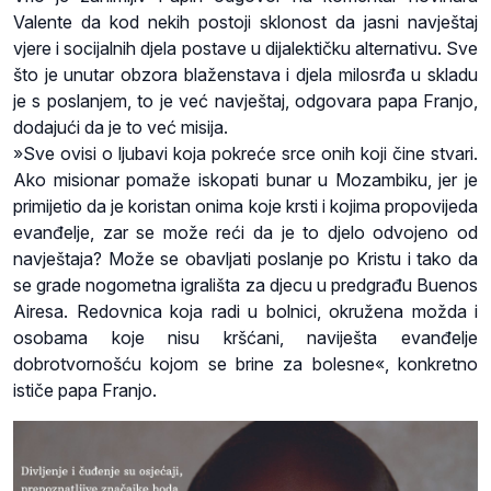
Valente da kod nekih postoji sklonost da jasni navještaj
vjere i socijalnih djela postave u dijalektičku alternativu. Sve
što je unutar obzora blaženstava i djela milosrđa u skladu
je s poslanjem, to je već navještaj, odgovara papa Franjo,
dodajući da je to već misija.
»Sve ovisi o ljubavi koja pokreće srce onih koji čine stvari.
Ako misionar pomaže iskopati bunar u Mozambiku, jer je
primijetio da je koristan onima koje krsti i kojima propovijeda
evanđelje, zar se može reći da je to djelo odvojeno od
navještaja? Može se obavljati poslanje po Kristu i tako da
se grade nogometna igrališta za djecu u predgrađu Buenos
Airesa. Redovnica koja radi u bolnici, okružena možda i
osobama koje nisu kršćani, naviješta evanđelje
dobrotvornošću kojom se brine za bolesne«, konkretno
ističe papa Franjo.