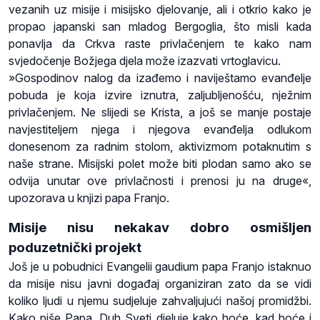
vezanih uz misije i misijsko djelovanje, ali i otkrio kako je
propao japanski san mladog Bergoglia, što misli kada
ponavlja da Crkva raste privlačenjem te kako nam
svjedočenje Božjega djela može izazvati vrtoglavicu.
»Gospodinov nalog da izađemo i naviještamo evanđelje
pobuda je koja izvire iznutra, zaljubljenošću, nježnim
privlačenjem. Ne slijedi se Krista, a još se manje postaje
navjestiteljem njega i njegova evanđelja odlukom
donesenom za radnim stolom, aktivizmom potaknutim s
naše strane. Misijski polet može biti plodan samo ako se
odvija unutar ove privlačnosti i prenosi ju na druge«,
upozorava u knjizi papa Franjo.
Misije nisu nekakav dobro osmišljen
poduzetnički projekt
Još je u pobudnici Evangelii gaudium papa Franjo istaknuo
da misije nisu javni događaj organiziran zato da se vidi
koliko ljudi u njemu sudjeluje zahvaljujući našoj promidžbi.
Kako piše Papa, Duh Sveti djeluje kako hoće, kad hoće i