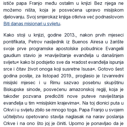
ističe papa Franjo među ostalim u knjizi Bez njega ne
možemo ništa, koja je posvećena upravo misijskom
djelovanju. Svoj smjerokaz knjiga otkriva već podnaslovom
Biti danas misionari u svijetu
.
Kako stoji u knjizi, godine 2013., nakon prvih mjeseci
pontifikata, Petrov nasljednik iz Buenos Airesa u žarište
svoje prve programske apostolske pobudnice Evangelii
gaudium stavio je »naviještanje evanđelja u današnjem
svijetu« kako bi podsjetio sve da »radost evanđelja ispunja
srce i čitav život onoga koji susretne Isusa«. Gotovo šest
godina poslije, za listopad 2019., proglasio je Izvanredni
misijski mjesec i u Rimu sazvao posebnu skupštinu
Biskupske sinode, posvećenu amazonskoj regiji, koja je
također pozvana predložiti nove puteve naviještanja
evanđelja u tim »misijskim krajevima«. Na toj dionici puta u
Crkvi i u svijetu zbilo se mnogo toga. Papa Franjo u svojem
učiteljstvu opetovano stavlja naglasak na narav poslanja
Crkve i na ono što joj je činiti. Uporno je ponavljao da je