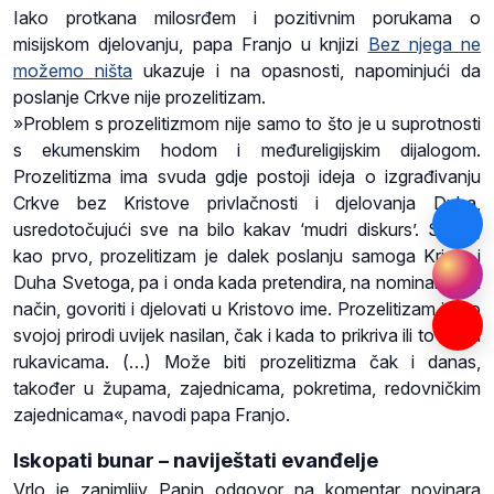
Iako protkana milosrđem i pozitivnim porukama o
misijskom djelovanju, papa Franjo u knjizi
Bez njega ne
možemo ništa
ukazuje i na opasnosti, napominjući da
poslanje Crkve nije prozelitizam.
»Problem s prozelitizmom nije samo to što je u suprotnosti
s ekumenskim hodom i međureligijskim dijalogom.
Prozelitizma ima svuda gdje postoji ideja o izgrađivanju
Crkve bez Kristove privlačnosti i djelovanja Duha,
usredotočujući sve na bilo kakav ‘mudri diskurs’. Stoga,
kao prvo, prozelitizam je dalek poslanju samoga Krista i
Duha Svetoga, pa i onda kada pretendira, na nominalistički
način, govoriti i djelovati u Kristovo ime. Prozelitizam je po
svojoj prirodi uvijek nasilan, čak i kada to prikriva ili to čini u
rukavicama. (…) Može biti prozelitizma čak i danas,
također u župama, zajednicama, pokretima, redovničkim
zajednicama«, navodi papa Franjo.
Iskopati bunar – naviještati evanđelje
Vrlo je zanimljiv Papin odgovor na komentar novinara