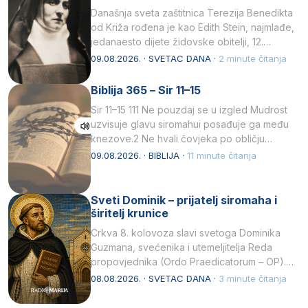
Današnja sveta zaštitnica Terezija Benedikta
od Križa rođena je kao Edith Stein, najmlađe,
jedanaesto dijete židovske obitelji, 12.
listopada 1891, u Wrocławu…
09.08.2026. · SVETAC DANA ·
2 minute čitanja
Biblija 365 – Sir 11–15
Sir 11–15 111 Ne pouzdaj se u izgled Mudrost
uzvisuje glavu siromahui posađuje ga među
knezove.2 Ne hvali čovjeka po obličju
njegovui…
09.08.2026. · BIBLIJA ·
11 minute čitanja
Sveti Dominik – prijatelj siromaha i
širitelj krunice
Crkva 8. kolovoza slavi svetoga Dominika
Guzmana, svećenika i utemeljitelja Reda
propovjednika (Ordo Praedicatorum – OP).
Svojim životom, dubokom ljubavlju prema
08.08.2026. · SVETAC DANA ·
3 minute čitanja
Kristu…