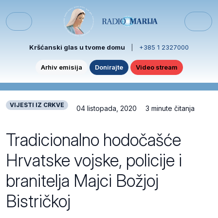
Skip to content
Skip to footer
Menu
Kršćanski glas u tvome domu
|
+385 1 2327000
Arhiv emisija
Donirajte
Video stream
VIJESTI IZ CRKVE
04 listopada, 2020
3 minute čitanja
Tradicionalno hodočašće
Hrvatske vojske, policije i
branitelja Majci Božjoj
Bistričkoj