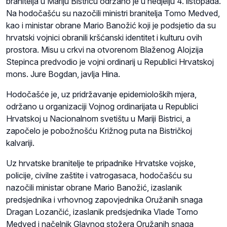
branitelja u Mariju Bistricu održano je u nedjelju 4. listopada.
Na hodočašću su nazočili ministri branitelja Tomo Medved,
kao i ministar obrane Mario Banožić koji je podsjetio da su
hrvatski vojnici obranili kršćanski identitet i kulturu ovih
prostora. Misu u crkvi na otvorenom Blaženog Alojzija
Stepinca predvodio je vojni ordinarij u Republici Hrvatskoj
mons. Jure Bogdan, javlja Hina.
Hodočašće je, uz pridržavanje epidemioloških mjera,
održano u organizaciji Vojnog ordinarijata u Republici
Hrvatskoj u Nacionalnom svetištu u Mariji Bistrici, a
započelo je pobožnošću Križnog puta na Bistričkoj
kalvariji.
Uz hrvatske branitelje te pripadnike Hrvatske vojske,
policije, civilne zaštite i vatrogasaca, hodočašću su
nazočili ministar obrane Mario Banožić, izaslanik
predsjednika i vrhovnog zapovjednika Oružanih snaga
Dragan Lozančić, izaslanik predsjednika Vlade Tomo
Medved i načelnik Glavnog stožera Oružanih snaga