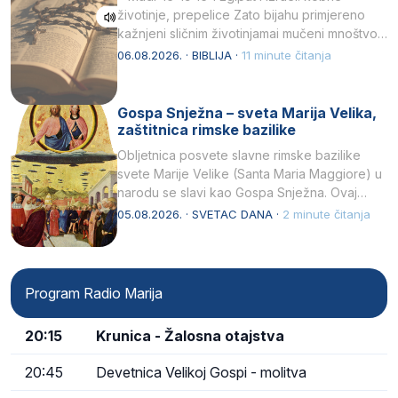
životinje, prepelice Zato bijahu primjereno
kažnjeni sličnim životinjamai mučeni mnoštvom
kukaca.2 A narod…
06.08.2026. · BIBLIJA ·
11 minute čitanja
Gospa Snježna – sveta Marija Velika,
zaštitnica rimske bazilike
Obljetnica posvete slavne rimske bazilike
svete Marije Velike (Santa Maria Maggiore) u
narodu se slavi kao Gospa Snježna. Ovaj
naziv, Sancta Maria…
05.08.2026. · SVETAC DANA ·
2 minute čitanja
Program Radio Marija
20:15
Krunica - Žalosna otajstva
20:45
Devetnica Velikoj Gospi - molitva