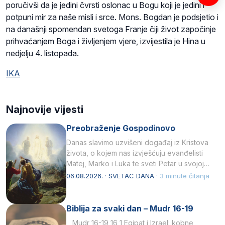
poručivši da je jedini čvrsti oslonac u Bogu koji je jedini i
potpuni mir za naše misli i srce. Mons. Bogdan je podsjetio i
na današnji spomendan svetoga Franje čiji život započinje
prihvaćanjem Boga i življenjem vjere, izvijestila je Hina u
nedjelju 4. listopada.
IKA
Najnovije vijesti
Preobraženje Gospodinovo
Danas slavimo uzvišeni događaj iz Kristova
života, o kojem nas izvješćuju evanđelisti
Matej, Marko i Luka te sveti Petar u svojoj
drugoj…
06.08.2026. · SVETAC DANA ·
3 minute čitanja
Biblija za svaki dan – Mudr 16-19
Mudr 16-19 16 1 Egipat i Izrael: kobne