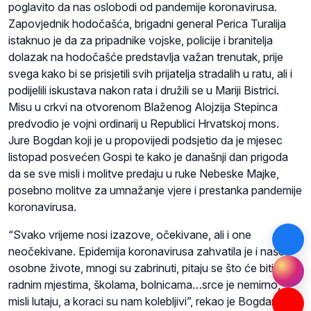
poglavito da nas oslobodi od pandemije koronavirusa.
Zapovjednik hodočašća, brigadni general Perica Turalija
istaknuo je da za pripadnike vojske, policije i branitelja
dolazak na hodočašće predstavlja važan trenutak, prije
svega kako bi se prisjetili svih prijatelja stradalih u ratu, ali i
podijelili iskustava nakon rata i družili se u Mariji Bistrici.
Misu u crkvi na otvorenom Blaženog Alojzija Stepinca
predvodio je vojni ordinarij u Republici Hrvatskoj mons.
Jure Bogdan koji je u propovijedi podsjetio da je mjesec
listopad posvećen Gospi te kako je današnji dan prigoda
da se sve misli i molitve predaju u ruke Nebeske Majke,
posebno molitve za umnažanje vjere i prestanka pandemije
koronavirusa.
“Svako vrijeme nosi izazove, očekivane, ali i one
neočekivane. Epidemija koronavirusa zahvatila je i naše
osobne živote, mnogi su zabrinuti, pitaju se što će biti s
radnim mjestima, školama, bolnicama…srce je nemirno,
misli lutaju, a koraci su nam kolebljivi”, rekao je Bogdan,