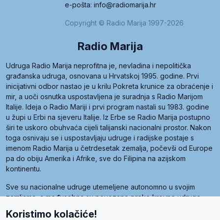
e-pošta: info@radiomarija.hr
Copyright © Radio Marija 1997-2026
Radio Marija
Udruga Radio Marija neprofitna je, nevladina i nepolitička
građanska udruga, osnovana u Hrvatskoj 1995. godine. Prvi
inicijativni odbor nastao je u krilu Pokreta krunice za obraćenje i
mir, a uoči osnutka uspostavljena je suradnja s Radio Marijom
Italije. Ideja o Radio Mariji i prvi program nastali su 1983. godine
u župi u Erbi na sjeveru Italije. Iz Erbe se Radio Marija postupno
širi te uskoro obuhvaća cijeli talijanski nacionalni prostor. Nakon
toga osnivaju se i uspostavljaju udruge i radijske postaje s
imenom Radio Marija u četrdesetak zemalja, počevši od Europe
pa do obiju Amerika i Afrike, sve do Filipina na azijskom
kontinentu.
Sve su nacionalne udruge utemeljene autonomno u svojim
zemljama, a međusobna su povezane preko krovne udruge
pod nazivom Svjetska obitelj Radio Marije (World Family of
Koristimo kolačiće!
Radio Maria). Svjetsku obitelj utemeljilo je sedam članica, među