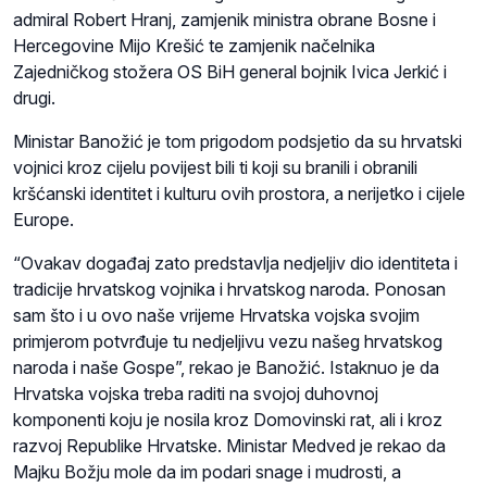
admiral Robert Hranj, zamjenik ministra obrane Bosne i
Hercegovine Mijo Krešić te zamjenik načelnika
Zajedničkog stožera OS BiH general bojnik Ivica Jerkić i
drugi.
Ministar Banožić je tom prigodom podsjetio da su hrvatski
vojnici kroz cijelu povijest bili ti koji su branili i obranili
kršćanski identitet i kulturu ovih prostora, a nerijetko i cijele
Europe.
“Ovakav događaj zato predstavlja nedjeljiv dio identiteta i
tradicije hrvatskog vojnika i hrvatskog naroda. Ponosan
sam što i u ovo naše vrijeme Hrvatska vojska svojim
primjerom potvrđuje tu nedjeljivu vezu našeg hrvatskog
naroda i naše Gospe”, rekao je Banožić. Istaknuo je da
Hrvatska vojska treba raditi na svojoj duhovnoj
komponenti koju je nosila kroz Domovinski rat, ali i kroz
razvoj Republike Hrvatske. Ministar Medved je rekao da
Majku Božju mole da im podari snage i mudrosti, a