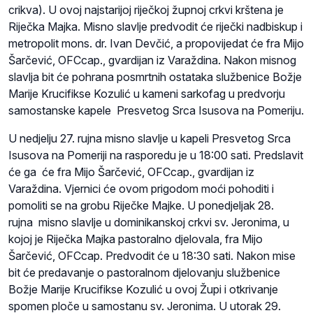
crikva). U ovoj najstarijoj riječkoj župnoj crkvi krštena je
Riječka Majka. Misno slavlje predvodit će riječki nadbiskup i
metropolit mons. dr. Ivan Devčić, a propovijedat će fra Mijo
Šarčević, OFCcap., gvardijan iz Varaždina. Nakon misnog
slavlja bit će pohrana posmrtnih ostataka službenice Božje
Marije Krucifikse Kozulić u kameni sarkofag u predvorju
samostanske kapele Presvetog Srca Isusova na Pomeriju.
U nedjelju 27. rujna misno slavlje u kapeli Presvetog Srca
Isusova na Pomeriji na rasporedu je u 18:00 sati. Predslavit
će ga će fra Mijo Šarčević, OFCcap., gvardijan iz
Varaždina. Vjernici će ovom prigodom moći pohoditi i
pomoliti se na grobu Riječke Majke. U ponedjeljak 28.
rujna misno slavlje u dominikanskoj crkvi sv. Jeronima, u
kojoj je Riječka Majka pastoralno djelovala, fra Mijo
Šarčević, OFCcap. Predvodit će u 18:30 sati. Nakon mise
bit će predavanje o pastoralnom djelovanju službenice
Božje Marije Krucifikse Kozulić u ovoj Župi i otkrivanje
spomen ploče u samostanu sv. Jeronima. U utorak 29.