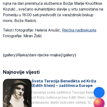
rujna na dan preminuća službenice Božje Marije Krucifikse
Kozulić , svečano euharistijsko slavlje u vrtu samostana na
Pomeriju u 18:00 sati predvodit će varaždinski biskup
mons. Bože Radoš.
Tekst i fotografije: Helena Anušić,
Riječka nadbiskupija
Fotografije: Miran Židić
{gallery}Rijeka/dani-rijecke-majke{/gallery}
Najnovije vijesti
Sveta Terezija Benedikta od Križa
(Edith Stein) – zaštitnica Europe
Današnja sveta zaštitnica Terezija Benedikta
od Križa rođena je kao Edith Stein, najmlađe,
jedanaesto dijete židovske obitelji, 12.