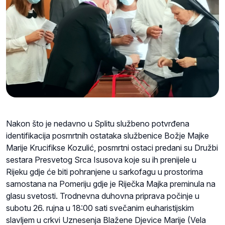
Nakon što je nedavno u Splitu službeno potvrđena
identifikacija posmrtnih ostataka službenice Božje Majke
Marije Krucifikse Kozulić, posmrtni ostaci predani su Družbi
sestara Presvetog Srca Isusova koje su ih prenijele u
Rijeku gdje će biti pohranjene u sarkofagu u prostorima
samostana na Pomeriju gdje je Riječka Majka preminula na
glasu svetosti. Trodnevna duhovna priprava počinje u
subotu 26. rujna u 18:00 sati svečanim euharistijskim
slavljem u crkvi Uznesenja Blažene Djevice Marije (Vela