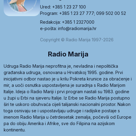
Ured: +385 1 23 27 100
Program: +385 1 23 27 777; 099 502 00 52
Redakcija: +385 1 2327000
e-pošta: info@radiomarija.hr
Copyright © Radio Marija 1997-2026
Radio Marija
Udruga Radio Marija neprofitna je, nevladina i nepolitička
građanska udruga, osnovana u Hrvatskoj 1995. godine. Prvi
inicijativni odbor nastao je u krilu Pokreta krunice za obraćenje i
mir, a uoči osnutka uspostavljena je suradnja s Radio Marijom
Italije. Ideja o Radio Mariji i prvi program nastali su 1983. godine
u župi u Erbi na sjeveru Italije. Iz Erbe se Radio Marija postupno
širi te uskoro obuhvaća cijeli talijanski nacionalni prostor. Nakon
toga osnivaju se i uspostavljaju udruge i radijske postaje s
imenom Radio Marija u četrdesetak zemalja, počevši od Europe
pa do obiju Amerika i Afrike, sve do Filipina na azijskom
kontinentu.