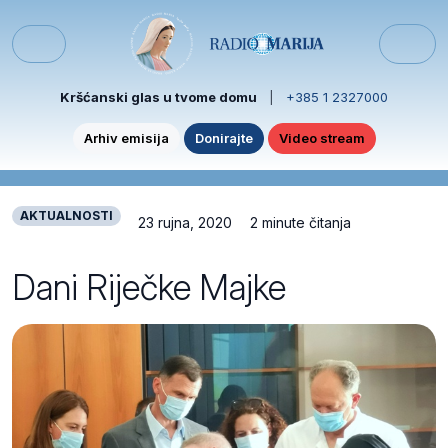
Skip to content
Skip to footer
Menu
Kršćanski glas u tvome domu
|
+385 1 2327000
Arhiv emisija
Donirajte
Video stream
AKTUALNOSTI
23 rujna, 2020
2 minute čitanja
Dani Riječke Majke