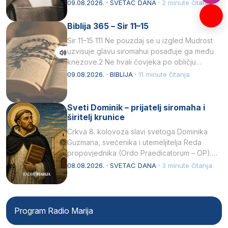
listopada 1891, u Wrocławu…
09.08.2026. · SVETAC DANA ·
2 minute čitanja
Biblija 365 – Sir 11–15
Sir 11–15 111 Ne pouzdaj se u izgled Mudrost
uzvisuje glavu siromahui posađuje ga među
knezove.2 Ne hvali čovjeka po obličju
njegovui…
09.08.2026. · BIBLIJA ·
11 minute čitanja
Sveti Dominik – prijatelj siromaha i
širitelj krunice
Crkva 8. kolovoza slavi svetoga Dominika
Guzmana, svećenika i utemeljitelja Reda
propovjednika (Ordo Praedicatorum – OP).
Svojim životom, dubokom ljubavlju prema
08.08.2026. · SVETAC DANA ·
3 minute čitanja
Kristu…
Program Radio Marija