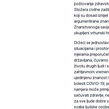
poštovanje zdravstv
Stožera civilne zašt
koji su dosad iznijel
argumentirane znan
Znanstvenoga savjet
okupljeni vrhunski h
Držeći se jednostavn
situacijama i prosto
mjerama preporučenim
državljana, čuvamo s
životu drugih ljudi
zahtjevnom vremenu 
ujedinjenu znanost i
bolesti COVID-19, p
namjera može primije
sačuvati zdravlje, n
za sve ljude dobre v
svake ljudske osobe,