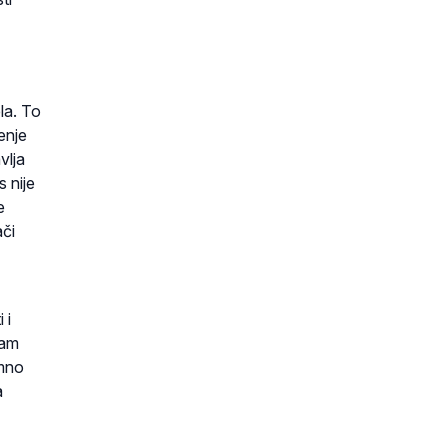
ela. To
enje
vlja
s nije
e
ači
 i
zam
umno
a