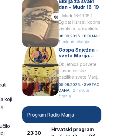
Biblija za svaki
Petar u svojoj
dan – Mudr 16-19
drugoj…
Mudr 16-19 16 1
Egipat i Izrael: kobne
životinje, prepelice
Zato bijahu
06.08.2026. · BIBLIJA ·
primjereno kažnjeni
11 minute čitanja
sličnim životinjamai
Gospa Snježna –
mučeni mnoštvom
sveta Marija
kukaca.2 A narod…
Velika, zaštitnica
Obljetnica posvete
rimske bazilike
slavne rimske
bazilike svete Marije
Velike (Santa Maria
ati
05.08.2026. · SVETAC
Maggiore) u narodu
DANA ·
2 minute
se slavi kao Gospa
čitanja
a koji
Snježna. Ovaj naziv,
oj
Sancta Maria…
Program Radio Marija
učilo
Hrvatski program
23:30
joj