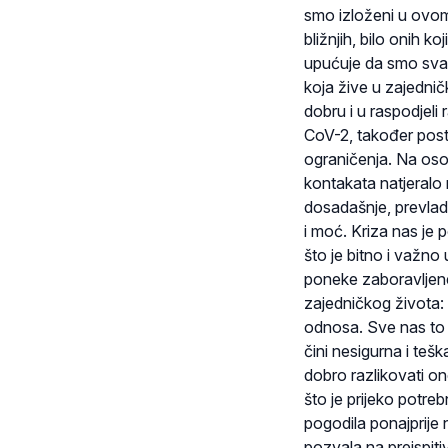
smo izloženi u ovom 
bližnjih, bilo onih k
upućuje da smo sva
koja žive u zajednič
dobru i u raspodjel
CoV-2, također post
ograničenja. Na osob
kontakata natjeralo 
dosadašnje, prevlad
i moć. Kriza nas je
što je bitno i važno
poneke zaboravljene
zajedničkog života: r
odnosa. Sve nas to 
čini nesigurna i teš
dobro razlikovati ono
što je prijeko potre
pogodila ponajprije 
pozvala na preispiti