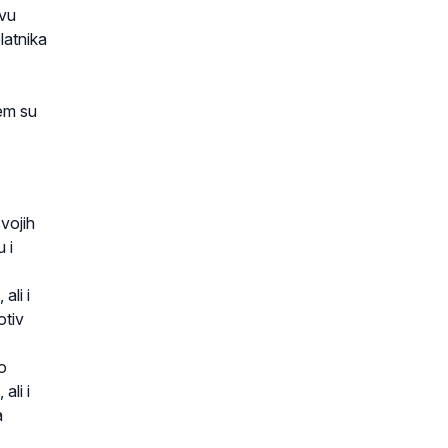
tvu
latnika
em su
svojih
 i
ali i
otiv
mo
ali i
a