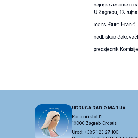
najugroženijima u n
U Zagrebu, 17. rujn
mons. Đuro Hranić
nadbiskup đakovačk
predsjednik Komisij
UDRUGA RADIO MARIJA
Kameniti stol 11
10000 Zagreb Croatia
Ured: +385 1 23 27 100