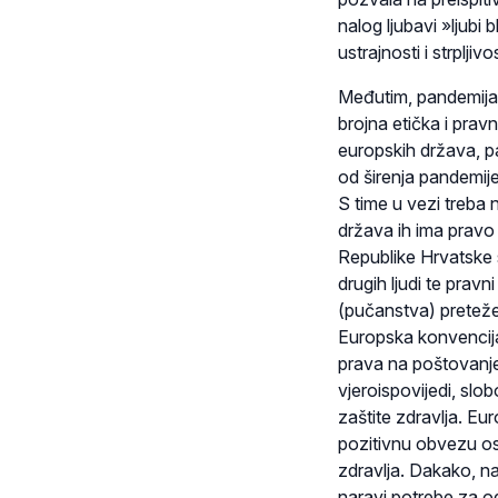
nalog ljubavi »ljub
ustrajnosti i strpljivos
Međutim, pandemija 
brojna etička i prav
europskih država, pa
od širenja pandemij
S time u vezi treba 
država ih ima pravo 
Republike Hrvatske s
drugih ljudi te pravn
(pučanstva) preteže
Europska konvencija
prava na poštovanje 
vjeroispovijedi, slo
zaštite zdravlja. Eu
pozitivnu obvezu osi
zdravlja. Dakako, n
naravi potrebe za o