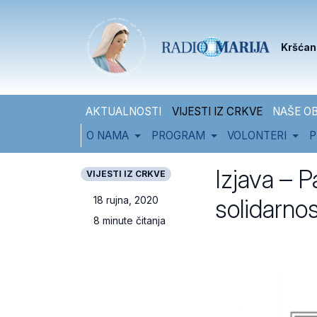
Skip to content
Skip to footer
Kršćan
AKTUALNOSTI
VIJESTI IZ CRKVE
NAŠE OB
O NAMA
PROGRAM
VOLONTERI
P
Izjava – P
VIJESTI IZ CRKVE
solidarnos
18 rujna, 2020
8 minute čitanja