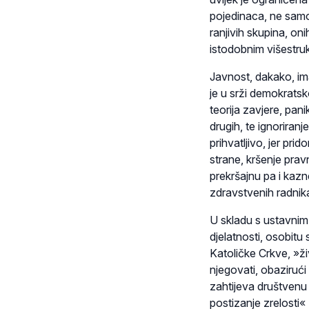
pojedinaca, ne samo 
ranjivih skupina, oni
istodobnim višestru
Javnost, dakako, ima 
je u srži demokratsk
teorija zavjere, pan
drugih, te ignoriran
prihvatljivo, jer pr
strane, kršenje pravn
prekršajnu pa i kaz
zdravstvenih radnika
U skladu s ustavnim 
djelatnosti, osobitu 
Katoličke Crkve, »ži
njegovati, obazirući
zahtijeva društvenu p
postizanje zrelosti« 