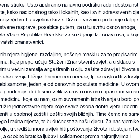
ene struke. Usto apeliramo na javnu podršku radu i dostojans
ite, kako nacionalnog tako i lokalnih, kao i svih zdravstvenih dje
i najveći teret u uvjetima krize. Držimo važnim i poticanje daljnje
stvene rasprave, posebice putem, za u tu svrhu osnovanoga,
a Vlade Republike Hrvatske za suzbijanje koronavirusa, u koj
rvatski znanstvenici.
ih mjera higijene, razdaljine, nošenje maski u za to propisanim
rima, koje preporučuju Stožer i Znanstveni savjet, a u skladu s
 u većini zemalja angažiranih u cilju zaštite zdravlja i života 
ebe i svoje bližnje. Primum non nocere, tj. ne naškoditi zdravlju
 i sebi samome, jedan je od osnovnih postulata medicine. U ovom
pandemije, dobili smo velik izazov u novom i opasnom virusu, 
 medicinu, koje su nam, osim suvremenih istraživanja u borbi pr
ružile jednostavne mjere koje svaka osoba dobre vjere i dobrih
niti u osobnoj zaštiti i zaštiti svojih bližnjih. Time ćemo ne sa
ego i radna mjesta, te budućnost za našu djecu. Za nas vjernike, 
olje, u središtu mora uvijek biti poštovanje života i dostojanstv
 a osobito bratska ljubav i solidarnost prema najranjivijima i