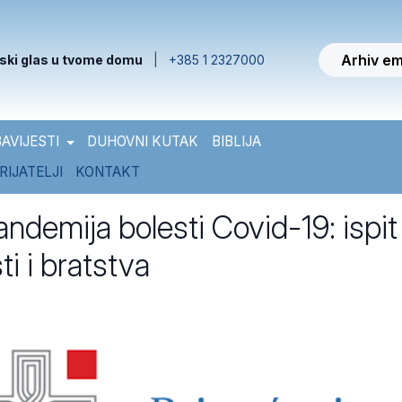
Arhiv em
ski glas u tvome domu
|
+385 1 2327000
AVIJESTI
DUHOVNI KUTAK
BIBLIJA
RIJATELJI
KONTAKT
andemija bolesti Covid-19: ispit
ti i bratstva