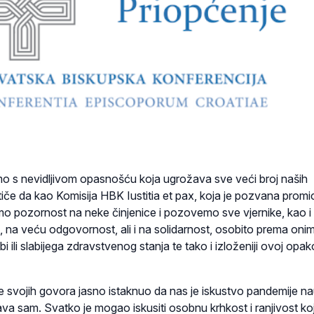
 s nevidljivom opasnošću koja ugrožava sve veći broj naših
iče da kao Komisija HBK Iustitia et pax, koja je pozvana promic
emo pozornost na neke činjenice i pozovemo sve vjernike, kao i
 na veću odgovornost, ali i na solidarnost, osobito prema onim
bi ili slabijega zdravstvenog stanja te tako i izloženiji ovoj opak
e svojih govora jasno istaknuo da nas je iskustvo pandemije na
va sam. Svatko je mogao iskusiti osobnu krhkost i ranjivost ko