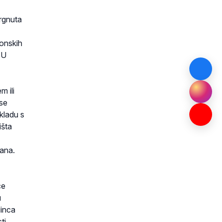
rgnuta
konskih
 U
m ili
 se
skladu s
išta
đana.
ce
u
dinca
ti