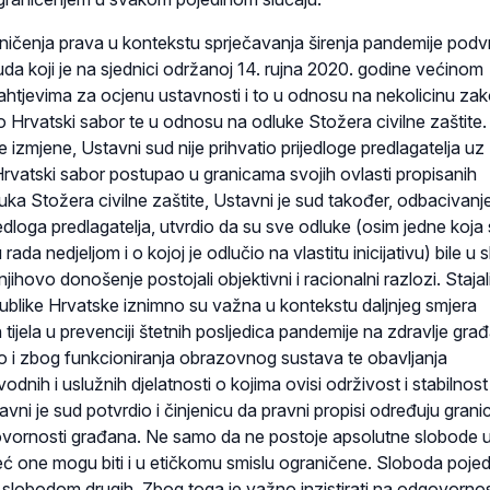
ničenja prava u kontekstu sprječavanja širenja pandemije podv
da koji je na sjednici održanoj 14. rujna 2020. godine većinom
ahtjevima za ocjenu ustavnosti i to u odnosu na nekolicinu za
o Hrvatski sabor te u odnosu na odluke Stožera civilne zaštite.
zmjene, Ustavni sud nije prihvatio prijedloge predlagatelja uz
Hrvatski sabor postupao u granicama svojih ovlasti propisanih
a Stožera civilne zaštite, Ustavni je sud također, odbacivanje
dloga predlagatelja, utvrdio da su sve odluke (osim jedne koja
ada nedjeljom i o kojoj je odlučio na vlastitu inicijativu) bile u 
ihovo donošenje postojali objektivni i racionalni razlozi. Stajal
like Hrvatske iznimno su važna u kontekstu daljnjeg smjera
 tijela u prevenciji štetnih posljedica pandemije na zdravlje gra
o i zbog funkcioniranja obrazovnog sustava te obavljanja
odnih i uslužnih djelatnosti o kojima ovisi održivost i stabilnost
tavni je sud potvrdio i činjenicu da pravni propisi određuju grani
ovornosti građana. Ne samo da ne postoje apsolutne slobode 
ć one mogu biti i u etičkomu smislu ograničene. Sloboda poje
 slobodom drugih. Zbog toga je važno inzistirati na odgovornos