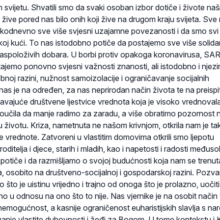
svijetu. Shvatili smo da svaki osoban izbor dotiče i živote naš
oji žive pored nas bilo onih koji žive na drugom kraju svijeta. Sve
kodnevno sve više svjesni uzajamne povezanosti i da smo svi
koj kući. To nas istodobno potiče da postajemo sve više solidar
i raspoloživih dobara. U borbi protiv opakoga koronavirusa, SA
ajemo ponovno svjesni važnosti znanosti, ali istodobno i njezi
noj razini, nužnost samoizolacije i ograničavanje socijalnih
nas je na određen, za nas neprirodan način života te na preispi
avajuće društvene ljestvice vrednota koja je visoko vrednovala
 poučila da manje radimo za zaradu, a više obratimo pozornost
 u životu. Kriza, nametnuta ne našom krivnjom, otkrila nam je tak
 vrednote. Zatvoreni u vlastitim domovima otkrili smo ljepotu
oditelja i djece, starih i mladih, kao i napetosti i radosti međus
potiče i da razmišljamo o svojoj budućnosti koja nam se trenu
ka, osobito na društveno-socijalnoj i gospodarskoj razini. Pozv
 što je uistinu vrijedno i trajno od onoga što je prolazno, uočit
bno u odnosu na ono što to nije. Nas vjernike je na osobit način
nemogućnost, a kasnije ograničenost euharistijskih slavlja s na
vanje vlastite duhovnosti i žeđi za Bogom. U tome kontekstu i 