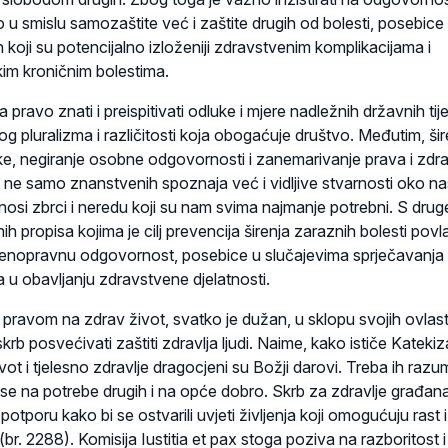
u smislu samozaštite već i zaštite drugih od bolesti, posebice
h koji su potencijalno izloženiji zdravstvenim komplikacijama i
kim kroničnim bolestima.
pravo znati i preispitivati odluke i mjere nadležnih državnih tij
og pluralizma i različitosti koja obogaćuje društvo. Međutim, šir
ike, negiranje osobne odgovornosti i zanemarivanje prava i zdra
je ne samo znanstvenih spoznaja već i vidljive stvarnosti oko na
idonosi zbrci i neredu koji su nam svima najmanje potrebni. S drug
ih propisa kojima je cilj prevencija širenja zaraznih bolesti povl
nenopravnu odgovornost, posebice u slučajevima sprječavanja
 u obavljanju zdravstvene djelatnosti.
pravom na zdrav život, svatko je dužan, u sklopu svojih ovlasti
skrb posvećivati zaštiti zdravlja ljudi. Naime, kako ističe Kateki
vot i tjelesno zdravlje dragocjeni su Božji darovi. Treba ih raz
 se na potrebe drugih i na opće dobro. Skrb za zdravlje građan
otporu kako bi se ostvarili uvjeti življenja koji omogućuju rast i
(br. 2288). Komisija Iustitia et pax stoga poziva na razboritost i