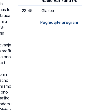
Radio Vatikana (R)
ih
 nas to
23:45
Glazba
 braća
ni u
Pogledajte program
RS-
nih
tivanje
 profit
 na ono
o i
obnih
tačno
ani smo
i ono
 teško
rodom i
Kristov