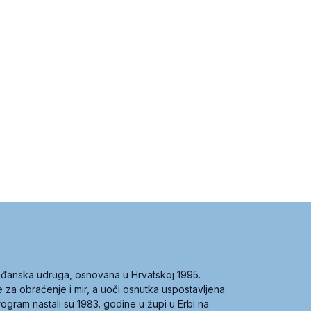
građanska udruga, osnovana u Hrvatskoj 1995.
ce za obraćenje i mir, a uoči osnutka uspostavljena
 program nastali su 1983. godine u župi u Erbi na