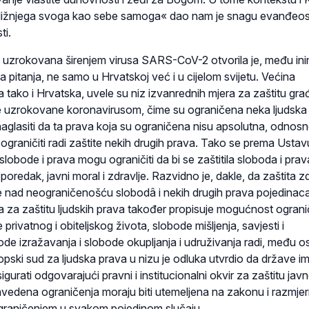
i bližnjega svoga kao sebe samoga« dao nam je snagu evanđeo
ti.
uzrokovana širenjem virusa SARS-CoV-2 otvorila je, među inim
na pitanja, ne samo u Hrvatskoj već i u cijelom svijetu. Većina
 tako i Hrvatska, uvele su niz izvanrednih mjera za zaštitu gr
e uzrokovane koronavirusom, čime su ograničena neka ljudska
naglasiti da ta prava koja su ograničena nisu apsolutna, odnos
ograničiti radi zaštite nekih drugih prava. Tako se prema Ustav
lobode i prava mogu ograničiti da bi se zaštitila sloboda i prav
i poredak, javni moral i zdravlje. Razvidno je, dakle, da zaštita z
 nad neograničenošću slobodâ i nekih drugih prava pojedinaca
 za zaštitu ljudskih prava također propisuje mogućnost ograni
privatnog i obiteljskog života, slobode mišljenja, savjesti i
bode izražavanja i slobode okupljanja i udruživanja radi, među os
ropski sud za ljudska prava u nizu je odluka utvrdio da države i
gurati odgovarajući pravni i institucionalni okvir za zaštitu jav
avedena ograničenja moraju biti utemeljena na zakonu i razmje
graničenjem u svakom pojedinom slučaju.