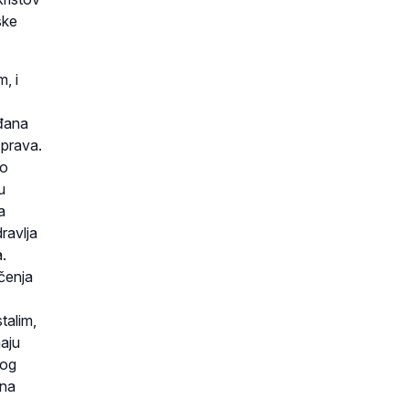
ske
, i
ađana
 prava.
no
u
a
dravlja
.
čenja
talim,
maju
nog
rna