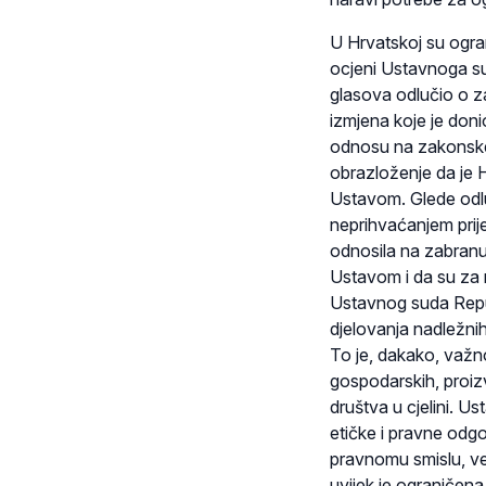
U Hrvatskoj su ogra
ocjeni Ustavnoga su
glasova odlučio o z
izmjena koje je doni
odnosu na zakonske i
obrazloženje da je 
Ustavom. Glede odluk
neprihvaćanjem prije
odnosila na zabranu r
Ustavom i da su za nj
Ustavnog suda Repub
djelovanja nadležnih
To je, dakako, važn
gospodarskih, proizv
društva u cjelini. Us
etičke i pravne odg
pravnomu smislu, ve
uvijek je ograničena