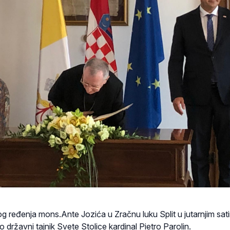
ređenja mons.Ante Jozića u Zračnu luku Split u jutarnjim sat
o državni tajnik Svete Stolice kardinal Pietro Parolin.