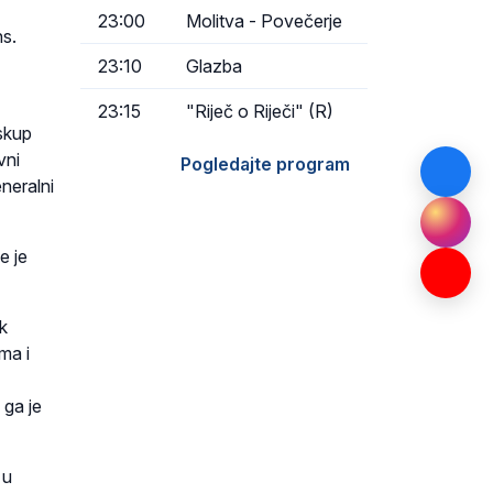
23:00
Molitva - Povečerje
ns.
23:10
Glazba
23:15
"Riječ o Riječi" (R)
skup
vni
Pogledajte program
neralni
e je
k
ma i
 ga je
 u