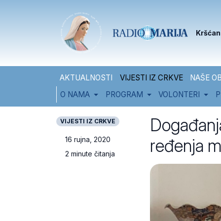
Skip to content
Skip to footer
Kršćan
AKTUALNOSTI
VIJESTI IZ CRKVE
NAŠE OB
O NAMA
PROGRAM
VOLONTERI
P
Događanja
VIJESTI IZ CRKVE
ređenja m
16 rujna, 2020
2 minute čitanja