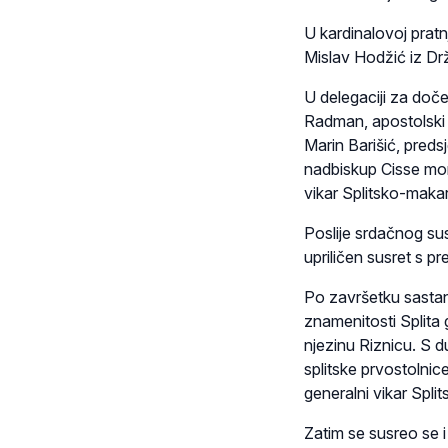
U kardinalovoj pratn
Mislav Hodžić iz Dr
U delegaciji za doče
Radman, apostolski 
Marin Barišić, preds
nadbiskup Cisse mon
vikar Splitsko-maka
Poslije srdačnog sus
upriličen susret s 
Po završetku sastan
znamenitosti Splita 
njezinu Riznicu. S d
splitske prvostolnic
generalni vikar Spl
Zatim se susreo se 