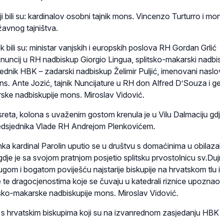
ji bili su: kardinalov osobni tajnik mons. Vincenzo Turturro i mo
žavnog tajništva.
k bili su: ministar vanjskih i europskih poslova RH Gordan Grlić
nuncij u RH nadbiskup Giorgio Lingua, splitsko-makarski nadbi
jednik HBK – zadarski nadbiskup Želimir Puljić, imenovani naslo
s. Ante Jozić, tajnik Nuncijature u RH don Alfred D’Souza i ge
rske nadbiskupije mons. Miroslav Vidović.
reta, kolona s uvaženim gostom krenula je u Vilu Dalmaciju gdj
predsjednika Vlade RH Andrejom Plenkovićem.
ka kardinal Parolin uputio se u društvu s domaćinima u obilaza
gdje je sa svojom pratnjom posjetio splitsku prvostolnicu sv.Duj
ugom i bogatom poviješću najstarije biskupije na hrvatskom tlu i
e te dragocjenostima koje se čuvaju u katedrali riznice upoznao
itsko-makarske nadbiskupije mons. Miroslav Vidović.
i s hrvatskim biskupima koji su na izvanrednom zasjedanju HBK