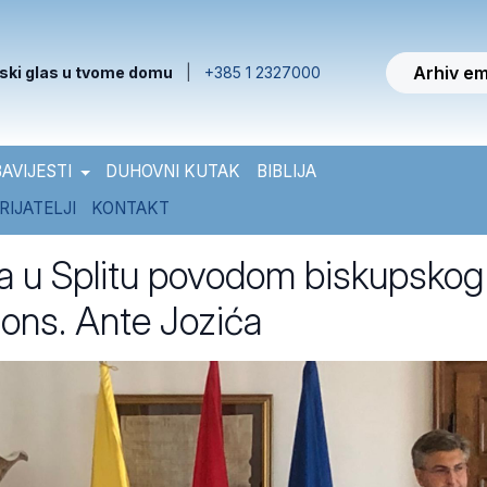
Arhiv em
ski glas u tvome domu
|
+385 1 2327000
AVIJESTI
DUHOVNI KUTAK
BIBLIJA
RIJATELJI
KONTAKT
 u Splitu povodom biskupskog
ons. Ante Jozića