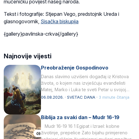
mučeničku povijest našeg naroda.
Tekst i fotografije: Stjepan Vego, predstojnik Ureda i
glasnogovornik,
Sisačka biskupija
{gallery}pavlinska-crkva{/gallery}
Najnovije vijesti
Preobraženje Gospodinovo
Danas slavimo uzvišeni događaj iz Kristova
života, o kojem nas izvješćuju evanđelisti
Matej, Marko i Luka te sveti Petar u svojoj
drugoj…
06.08.2026. · SVETAC DANA ·
3 minute čitanja
Biblija za svaki dan – Mudr 16-19
Mudr 16-19 16 1 Egipat i Izrael: kobne
životinje, prepelice Zato bijahu primjereno