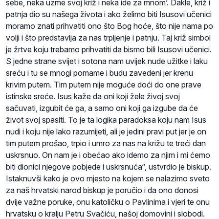
sebe, neka uzme svoj križ i neka ide za mnom’. Dakle, križ i
patnja dio su našega života i ako želimo biti Isusovi učenici
moramo znati prihvatiti ono što Bog hoće, što nije nama po
volji i što predstavlja za nas trpljenje i patnju. Taj križ simbol
je žrtve koju trebamo prihvatiti da bismo bili Isusovi učenici.
S jedne strane svijet i sotona nam uvijek nude užitke i laku
sreću i tu se mnogi pomame i budu zavedeni jer krenu
krivim putem. Tim putem nije moguće doći do one prave
istinske sreće. Isus kaže da oni koji žele živoj svoj
sačuvati, izgubit će ga, a samo oni koji ga izgube da će
život svoj spasiti. To je ta logika paradoksa koju nam Isus
nudi i koju nije lako razumijeti, ali je jedini pravi put jer je on
tim putem prošao, trpio i umro za nas na križu te treći dan
uskrsnuo. On nam je i obećao ako idemo za njim i mi ćemo
biti dionici njegove pobjede i uskrsnuća“, ustvrdio je biskup.
Istaknuvši kako je ovo mjesto na kojem se nalazimo sveto
za naš hrvatski narod biskup je poručio i da ono donosi
dvije važne poruke, onu katoličku o Pavlinima i vjeri te onu
hrvatsku o kralju Petru Svačiću, našoj domovini i slobodi.