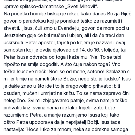
uprave splitsko-dalmatinske „Sveti Mihovil“.
Na početku homilije biskup je rekao kako danas Božja Riječ
govori o paradoksu koji je ponekad teško za razumjeti i
shvatiti. „Isus, čuli smo u Evanđelju, govori da mora poći u
Jeruzalem gdje će biti mučen i ubijen, ali i da će treći dan
uskrsnuti. Petar apostol, taj isti po kojem je nazvan i ovaj
samostan koji je ovdje djelovao od 14. do 16. stoljeća, taj
Petar Isusa odvraća od toga i kaže mu: ‘Ne! To se tebi
nipošto ne smije dogoditi’. A što čuje nakon toga? Vrlo
teške Isusove riječi: ‘Nosi se od mene, sotono! Sablazan si
mi jer ti nije na pameti što je Božje, nego što je ljudsko’. Isus
je dakle znao u što ide i to je dragovoljno prihvatio: biti
osuđen, mučen i umrijeti na križu. To se nama zapravo čini
nelogično. Svi mi izbjegavamo patnje, svima nam je teško
prihvatiti križ, svima nama nije lako trpjeti i zato bolje
razumijemo Petra, a manje razumijemo Isusa koji tako
oštro Petra upozorava da je neprijatelj Božji. Isus tada
nastavlja: ‘Hoće li tko za mnom, neka se odrekne samoga