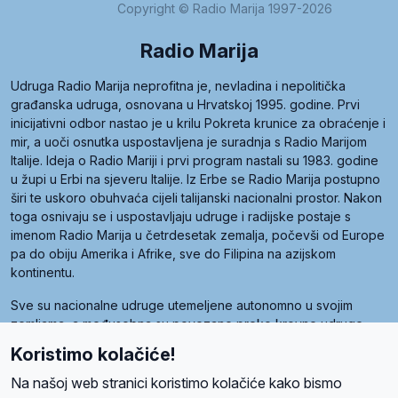
Copyright © Radio Marija 1997-2026
Radio Marija
Udruga Radio Marija neprofitna je, nevladina i nepolitička
građanska udruga, osnovana u Hrvatskoj 1995. godine. Prvi
inicijativni odbor nastao je u krilu Pokreta krunice za obraćenje i
mir, a uoči osnutka uspostavljena je suradnja s Radio Marijom
Italije. Ideja o Radio Mariji i prvi program nastali su 1983. godine
u župi u Erbi na sjeveru Italije. Iz Erbe se Radio Marija postupno
širi te uskoro obuhvaća cijeli talijanski nacionalni prostor. Nakon
toga osnivaju se i uspostavljaju udruge i radijske postaje s
imenom Radio Marija u četrdesetak zemalja, počevši od Europe
pa do obiju Amerika i Afrike, sve do Filipina na azijskom
kontinentu.
Sve su nacionalne udruge utemeljene autonomno u svojim
zemljama, a međusobna su povezane preko krovne udruge
pod nazivom Svjetska obitelj Radio Marije (World Family of
Koristimo kolačiće!
Radio Maria). Svjetsku obitelj utemeljilo je sedam članica, među
kojima je i hrvatska Udruga Radio Marija.
Na našoj web stranici koristimo kolačiće kako bismo