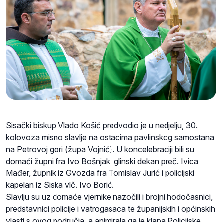
Sisački biskup Vlado Košić predvodio je u nedjelju, 30.
kolovoza misno slavlje na ostacima pavlinskog samostana
na Petrovoj gori (župa Vojnić). U koncelebraciji bili su
domaći župni fra Ivo Bošnjak, glinski dekan preč. Ivica
Mađer, župnik iz Gvozda fra Tomislav Jurić i policijski
kapelan iz Siska vlč. Ivo Borić.
Slavlju su uz domaće vjernike nazočili i brojni hodočasnici,
predstavnici policije i vatrogasaca te županijskih i općinskih
vlasti s ovog područja, a animirala ga je klapa Policijske