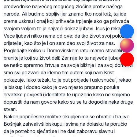
predvodnike najvećeg mogućeg zločina protiv našega
naroda. Ali budimo strpljivi jer znamo tko nosi križ, taj ide
prema uskrsu i onaj koji prihvaća trpljenje ako ga prihvaća
svojom voljom to je najveći dokaz ljubavi. Isus je rekao: ‘
Veće ljubavi nitko nema od ove: da tko život svoj položi za
prijatelje’, kao što je i on sam dao svoj život za nas.
Pogledajte koliko u Domovinskom ratu imamo stradalih
branitelja koji su život dali! Zar nije to ta najveća ljubav kada
se netko spremno žrtvuje za svoje bližnje i za svoj dom? Mi
smo svi pozvani da idemo tim putem koji nam Krist
pokazuje. Iako težak, to je put pobjede i uskrsnuća“, rekao
je biskup i dodao kako je ovo mjesto prepuno poruka
hrvatske povijesti i identiteta te upozorio kako ne smijemo
dopustiti da nam govore kako su se tu dogodile neka druge
stvari.
Nakon popričesne molitve okupljenima se obratio i fra Ivo
Bošnjak zahvalivši biskupu i svima na dolasku te poručio
da je potrebno sjećati se i ne dati zaboravu slavnu i