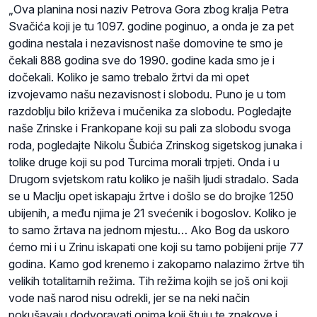
„Ova planina nosi naziv Petrova Gora zbog kralja Petra
Svačića koji je tu 1097. godine poginuo, a onda je za pet
godina nestala i nezavisnost naše domovine te smo je
čekali 888 godina sve do 1990. godine kada smo je i
dočekali. Koliko je samo trebalo žrtvi da mi opet
izvojevamo našu nezavisnost i slobodu. Puno je u tom
razdoblju bilo križeva i mučenika za slobodu. Pogledajte
naše Zrinske i Frankopane koji su pali za slobodu svoga
roda, pogledajte Nikolu Šubića Zrinskog sigetskog junaka i
tolike druge koji su pod Turcima morali trpjeti. Onda i u
Drugom svjetskom ratu koliko je naših ljudi stradalo. Sada
se u Maclju opet iskapaju žrtve i došlo se do brojke 1250
ubijenih, a među njima je 21 svećenik i bogoslov. Koliko je
to samo žrtava na jednom mjestu… Ako Bog da uskoro
ćemo mi i u Zrinu iskapati one koji su tamo pobijeni prije 77
godina. Kamo god krenemo i zakopamo nalazimo žrtve tih
velikih totalitarnih režima. Tih režima kojih se još oni koji
vode naš narod nisu odrekli, jer se na neki način
pokušavaju dodvoravati onima koji štuju te znakove i