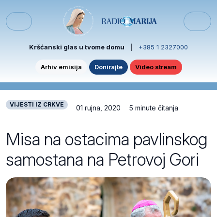
Skip to content
Skip to footer
Menu
Kršćanski glas u tvome domu
|
+385 1 2327000
Arhiv emisija
Donirajte
Video stream
VIJESTI IZ CRKVE
01 rujna, 2020
5 minute čitanja
Misa na ostacima pavlinskog
samostana na Petrovoj Gori