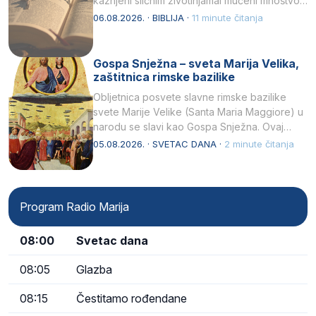
kažnjeni sličnim životinjamai mučeni mnoštvom
kukaca.2 A narod…
06.08.2026. · BIBLIJA ·
11 minute čitanja
Gospa Snježna – sveta Marija Velika,
zaštitnica rimske bazilike
Obljetnica posvete slavne rimske bazilike
svete Marije Velike (Santa Maria Maggiore) u
narodu se slavi kao Gospa Snježna. Ovaj
naziv, Sancta Maria…
05.08.2026. · SVETAC DANA ·
2 minute čitanja
Program Radio Marija
08:00
Svetac dana
08:05
Glazba
08:15
Čestitamo rođendane