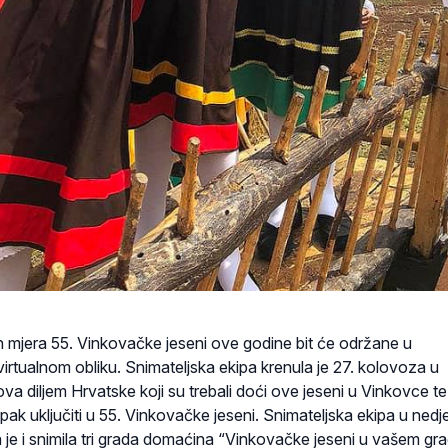
 mjera 55. Vinkovačke jeseni ove godine bit će održane u
rtualnom obliku. Snimateljska ekipa krenula je 27. kolovoza u
a diljem Hrvatske koji su trebali doći ove jeseni u Vinkovce te
ak uključiti u 55. Vinkovačke jeseni. Snimateljska ekipa u nedje
 je i snimila tri grada domaćina “Vinkovačke jeseni u vašem gra