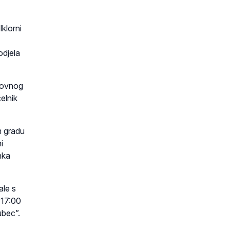
klorni
odjela
ekovnog
elnik
m gradu
i
nka
ale s
 17:00
ubec”.