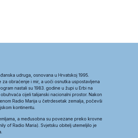
građanska udruga, osnovana u Hrvatskoj 1995.
ce za obraćenje i mir, a uoči osnutka uspostavljena
 program nastali su 1983. godine u župi u Erbi na
 obuhvaća cijeli talijanski nacionalni prostor. Nakon
 imenom Radio Marija u četrdesetak zemalja, počevši
ijskom kontinentu.
zemljama, a međusobna su povezane preko krovne
y of Radio Maria). Svjetsku obitelj utemeljilo je
a.