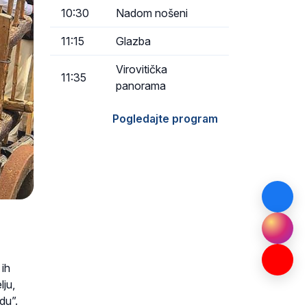
10:30
Nadom nošeni
11:15
Glazba
Virovitička
11:35
panorama
Pogledajte program
 ih
lju,
du”.