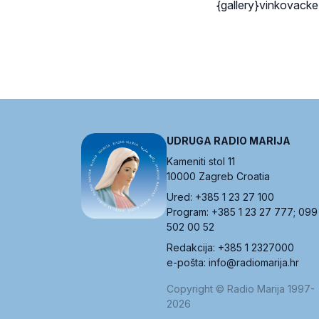
{gallery}vinkovacke-
UDRUGA RADIO MARIJA
Kameniti stol 11
10000 Zagreb Croatia
Ured: +385 1 23 27 100
Program: +385 1 23 27 777; 099
502 00 52
Redakcija: +385 1 2327000
e-pošta: info@radiomarija.hr
Copyright © Radio Marija 1997-
2026