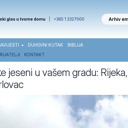
Arhiv em
ski glas u tvome domu
|
+385 1 2327000
AVIJESTI
DUHOVNI KUTAK
BIBLIJA
RIJATELJI
KONTAKT
e jeseni u vašem gradu: Rijeka,
rlovac