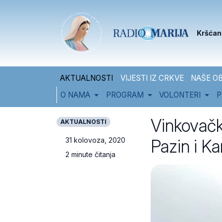
Skip to content
Skip to footer
Kršćan
AKTUALNOSTI
VIJESTI IZ CRKVE
NAŠE OB
O NAMA
PROGRAM
VOLONTERI
P
Vinkovačk
AKTUALNOSTI
Pazin i Ka
31 kolovoza, 2020
2 minute čitanja