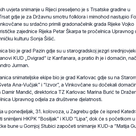
h uvjeta snimanje u Rijeci preseljeno je s Trsatske gradine u
Trsat gdje je za Državnu smotru folklora i mimohod nastupio Fol
inkovčane su srdačno primili gradonačelnik grada Rijeke Vojko
urističke zajednice Rijeka Petar Škarpa te pročelnica Upravnog 
ehničku kulturu Sonja Šišić.
ica bio je grad Pazin gdje su u starogradskoj jezgri srednjovj
lanovi KUD „Dvigrad“ iz Kanfanara, a pratio ih je i domaćin, nač
ndro Jurman.
tanica snimateljske ekipe bio je grad Karlovac gdje su na Staro
Sveta Ana-Vučjak” i “Izvor”, a Vinkovčane su dočekali domaćin
 Damir Mandić, direktorica TZ Karlovac Marina Burić te Draže
lnica Upravnog odjela za društvene djelatnosti.
a u ponedjeljak, 31. kolovoza, u Zagrebu gdje će ispred Katedr
ti snimljeni HKPK “Bosiljak” i KUD “Lipa”, dok će s početkom u
ke bune u Gornjoj Stubici započeti snimanje KUD-a “Matija G