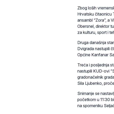
Zbog loših vremenski
Hrvatsku čitaonicu 
ansambl “Zora”, a V
Obersnel, direktor t
za kulturu, sport i t
Druga današnja stan
Dvigrada nastupili č
Općine Kanfanar Sa
Treća i posljednja s
nastupili KUD-ovi “
gradonačelnik grada
Sila Ljubenko, proče
Snimanje se nastavlj
početkom u 11:30 bi
na spomeniku Seljač