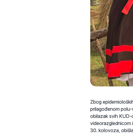
Zbog epidemioloških
prilagođenom polu-vi
obilazak svih KUD-ov
videorazglednicom ip
30. kolovoza, obišla