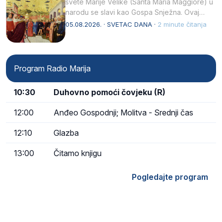
svete Marije Velike (Santa Maria Maggiore) u
narodu se slavi kao Gospa Snježna. Ovaj
naziv, Sancta Maria…
05.08.2026. · SVETAC DANA ·
2 minute čitanja
Program Radio Marija
10:30
Duhovno pomoći čovjeku (R)
12:00
Anđeo Gospodnji; Molitva - Srednji čas
12:10
Glazba
13:00
Čitamo knjigu
Pogledajte program