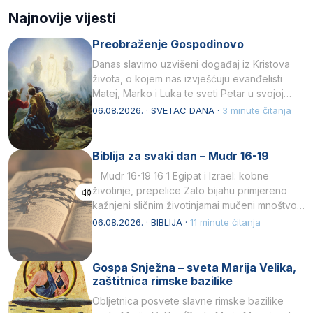
Najnovije vijesti
Preobraženje Gospodinovo
Danas slavimo uzvišeni događaj iz Kristova
života, o kojem nas izvješćuju evanđelisti
Matej, Marko i Luka te sveti Petar u svojoj
drugoj…
06.08.2026. · SVETAC DANA ·
3 minute čitanja
Biblija za svaki dan – Mudr 16-19
Mudr 16-19 16 1 Egipat i Izrael: kobne
životinje, prepelice Zato bijahu primjereno
kažnjeni sličnim životinjamai mučeni mnoštvom
kukaca.2 A narod…
06.08.2026. · BIBLIJA ·
11 minute čitanja
Gospa Snježna – sveta Marija Velika,
zaštitnica rimske bazilike
Obljetnica posvete slavne rimske bazilike