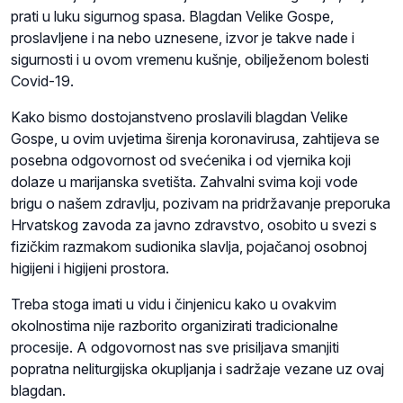
prati u luku sigurnog spasa. Blagdan Velike Gospe,
proslavljene i na nebo uznesene, izvor je takve nade i
sigurnosti i u ovom vremenu kušnje, obilježenom bolesti
Covid-19.
Kako bismo dostojanstveno proslavili blagdan Velike
Gospe, u ovim uvjetima širenja koronavirusa, zahtijeva se
posebna odgovornost od svećenika i od vjernika koji
dolaze u marijanska svetišta. Zahvalni svima koji vode
brigu o našem zdravlju, pozivam na pridržavanje preporuka
Hrvatskog zavoda za javno zdravstvo, osobito u svezi s
fizičkim razmakom sudionika slavlja, pojačanoj osobnoj
higijeni i higijeni prostora.
Treba stoga imati u vidu i činjenicu kako u ovakvim
okolnostima nije razborito organizirati tradicionalne
procesije. A odgovornost nas sve prisiljava smanjiti
popratna neliturgijska okupljanja i sadržaje vezane uz ovaj
blagdan.