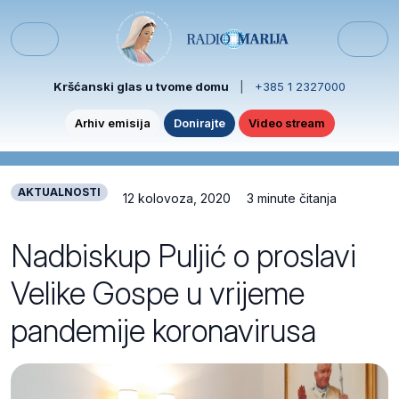
Skip to content
Skip to footer
Menu
Kršćanski glas u tvome domu
|
+385 1 2327000
Arhiv emisija
Donirajte
Video stream
AKTUALNOSTI
12 kolovoza, 2020
3 minute čitanja
Nadbiskup Puljić o proslavi
Velike Gospe u vrijeme
pandemije koronavirusa