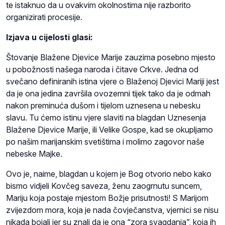
te istaknuo da u ovakvim okolnostima nije razborito
organizirati procesije.
Izjava u cijelosti glasi:
Štovanje Blažene Djevice Marije zauzima posebno mjesto
u pobožnosti našega naroda i čitave Crkve. Jedna od
svečano definiranih istina vjere o Blaženoj Djevici Mariji jest
da je ona jedina završila ovozemni tijek tako da je odmah
nakon preminuća dušom i tijelom uznesena u nebesku
slavu. Tu ćemo istinu vjere slaviti na blagdan Uznesenja
Blažene Djevice Marije, ili Velike Gospe, kad se okupljamo
po našim marijanskim svetištima i molimo zagovor naše
nebeske Majke.
Ovo je, naime, blagdan u kojem je Bog otvorio nebo kako
bismo vidjeli Kovčeg saveza, ženu zaogrnutu suncem,
Mariju koja postaje mjestom Božje prisutnosti! S Marijom
zvijezdom mora, koja je nada čovječanstva, vjernici se nisu
nikada bojali jer su znali da je ona “zora svagdanja”, koja ih