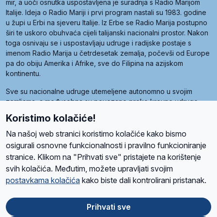
mir, a uoči osnutka uspostavljena je suradnja s Radio Marijom
Italije. Ideja o Radio Mariji i prvi program nastali su 1983. godine
u župi u Erbi na sjeveru Italije. Iz Erbe se Radio Marija postupno
širi te uskoro obuhvaća cijeli talijanski nacionalni prostor. Nakon
toga osnivaju se i uspostavljaju udruge i radijske postaje s
imenom Radio Marija u četrdesetak zemalja, počevši od Europe
pa do obiju Amerika i Afrike, sve do Filipina na azijskom
kontinentu.
Sve su nacionalne udruge utemeljene autonomno u svojim
zemljama, a međusobna su povezane preko krovne udruge
pod nazivom Svjetska obitelj Radio Marije (World Family of
Koristimo kolačiće!
Radio Maria). Svjetsku obitelj utemeljilo je sedam članica, među
kojima je i hrvatska Udruga Radio Marija.
Na našoj web stranici koristimo kolačiće kako bismo
osigurali osnovne funkcionalnosti i pravilno funkcioniranje
stranice. Klikom na "Prihvati sve" pristajete na korištenje
svih kolačića. Međutim, možete upravljati svojim
O nama
Radio
Program
Volonteri
Prijatelji
Kontakt
Pravila privatnosti
postavkama kolačića
kako biste dali kontrolirani pristanak.
Kolačići
Uvjeti korištenja
Ova stranica je zaštićena Google reCAPTCHA sustavom
Prihvati sve