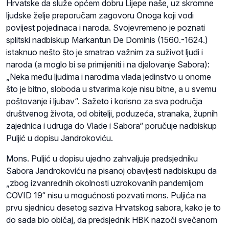
Hrvatske da služe općem dobru Lijepe naše, uz skromne
ljudske želje preporučam zagovoru Onoga koji vodi
povijest pojedinaca i naroda. Svojevremeno je poznati
splitski nadbiskup Markantun De Dominis (1560.-1624.)
istaknuo nešto što je smatrao važnim za suživot ljudi i
naroda (a moglo bi se primijeniti i na djelovanje Sabora):
„Neka među ljudima i narodima vlada jedinstvo u onome
što je bitno, sloboda u stvarima koje nisu bitne, a u svemu
poštovanje i ljubav“. Sažeto i korisno za sva područja
društvenog života, od obitelji, poduzeća, stranaka, župnih
zajednica i udruga do Vlade i Sabora“ poručuje nadbiskup
Puljić u dopisu Jandrokoviću.
Mons. Puljić u dopisu ujedno zahvaljuje predsjedniku
Sabora Jandrokoviću na pisanoj obavijesti nadbiskupu da
„zbog izvanrednih okolnosti uzrokovanih pandemijom
COVID 19“ nisu u mogućnosti pozvati mons. Puljića na
prvu sjednicu desetog saziva Hrvatskog sabora, kako je to
do sada bio običaj, da predsjednik HBK nazoči svečanom