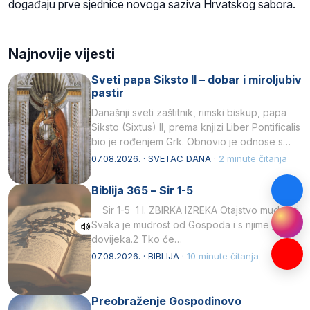
događaju prve sjednice novoga saziva Hrvatskog sabora.
Najnovije vijesti
Sveti papa Siksto II – dobar i miroljubiv
pastir
Današnji sveti zaštitnik, rimski biskup, papa
Siksto (Sixtus) II, prema knjizi Liber Pontificalis
bio je rođenjem Grk. Obnovio je odnose s
afričkim…
07.08.2026. · SVETAC DANA ·
2 minute čitanja
Biblija 365 – Sir 1-5
Sir 1-5 1 I. ZBIRKA IZREKA Otajstvo mudrosti
Svaka je mudrost od Gospoda i s njime je
dovijeka.2 Tko će…
07.08.2026. · BIBLIJA ·
10 minute čitanja
Preobraženje Gospodinovo