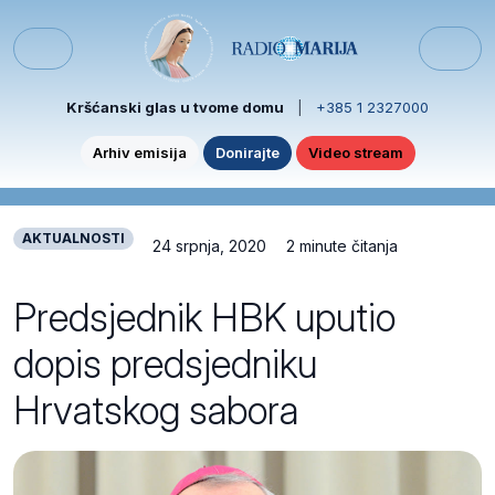
Skip to content
Skip to footer
Menu
Kršćanski glas u tvome domu
|
+385 1 2327000
Arhiv emisija
Donirajte
Video stream
AKTUALNOSTI
24 srpnja, 2020
2 minute čitanja
Predsjednik HBK uputio
dopis predsjedniku
Hrvatskog sabora