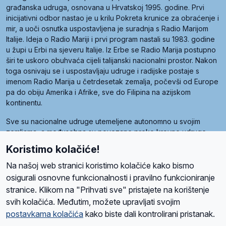
građanska udruga, osnovana u Hrvatskoj 1995. godine. Prvi
inicijativni odbor nastao je u krilu Pokreta krunice za obraćenje i
mir, a uoči osnutka uspostavljena je suradnja s Radio Marijom
Italije. Ideja o Radio Mariji i prvi program nastali su 1983. godine
u župi u Erbi na sjeveru Italije. Iz Erbe se Radio Marija postupno
širi te uskoro obuhvaća cijeli talijanski nacionalni prostor. Nakon
toga osnivaju se i uspostavljaju udruge i radijske postaje s
imenom Radio Marija u četrdesetak zemalja, počevši od Europe
pa do obiju Amerika i Afrike, sve do Filipina na azijskom
kontinentu.
Sve su nacionalne udruge utemeljene autonomno u svojim
zemljama, a međusobna su povezane preko krovne udruge
pod nazivom Svjetska obitelj Radio Marije (World Family of
Koristimo kolačiće!
Radio Maria). Svjetsku obitelj utemeljilo je sedam članica, među
kojima je i hrvatska Udruga Radio Marija.
Na našoj web stranici koristimo kolačiće kako bismo
osigurali osnovne funkcionalnosti i pravilno funkcioniranje
stranice. Klikom na "Prihvati sve" pristajete na korištenje
svih kolačića. Međutim, možete upravljati svojim
O nama
Radio
Program
Volonteri
Prijatelji
Kontakt
Pravila privatnosti
postavkama kolačića
kako biste dali kontrolirani pristanak.
Kolačići
Uvjeti korištenja