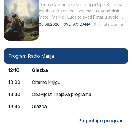
Danas slavimo uzvišeni događaj iz Kristova
života, o kojem nas izvješćuju evanđelisti
Matej, Marko i Luka te sveti Petar u svojoj
drugoj…
06.08.2026. · SVETAC DANA ·
3 minute čitanja
Program Radio Marija
12:10
Glazba
13:00
Čitamo knjigu
13:30
Obavijesti i najava programa
13:45
Glazba
Pogledajte program