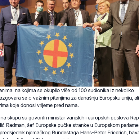
ima, na kojima se okupilo više od 100 sudionika iz nekoliko
azgovara se o važnim pitanjima za današnju Europsku uniju, ali i
vima koje donosi vrijeme pred nama.
 na skupu su govorili i ministar vanjskih i europskih poslova Rep
lić Radman, šef Europske pučke stranke u Europskom parlame
predsjednik njemačkog Bundestaga Hans-Peter Friedrich, bava