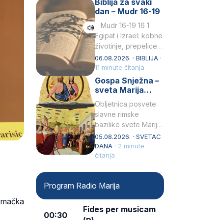
Biblija za svaki
Petar u svojoj
dan – Mudr 16-19
drugoj…
Mudr 16-19 16 1
Egipat i Izrael: kobne
životinje, prepelice
Zato bijahu
06.08.2026. · BIBLIJA ·
primjereno kažnjeni
11 minute čitanja
sličnim životinjamai
Gospa Snježna –
mučeni mnoštvom
sveta Marija
kukaca.2 A narod…
Velika, zaštitnica
Obljetnica posvete
rimske bazilike
slavne rimske
bazilike svete Marije
Velike (Santa Maria
05.08.2026. · SVETAC
Maggiore) u narodu
DANA ·
2 minute
se slavi kao Gospa
čitanja
Snježna. Ovaj naziv,
Sancta Maria…
Program Radio Marija
jemačka
Fides per musicam
00:30