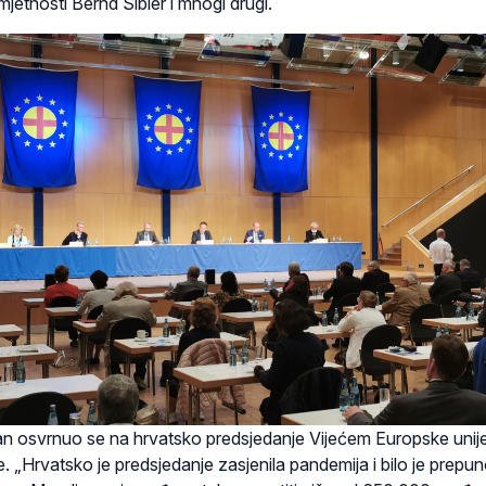
mjetnosti Bernd Sibler i mnogi drugi.
an osvrnuo se na hrvatsko predsjedanje Vijećem Europske unij
e. „Hrvatsko je predsjedanje zasjenila pandemija i bilo je prepu