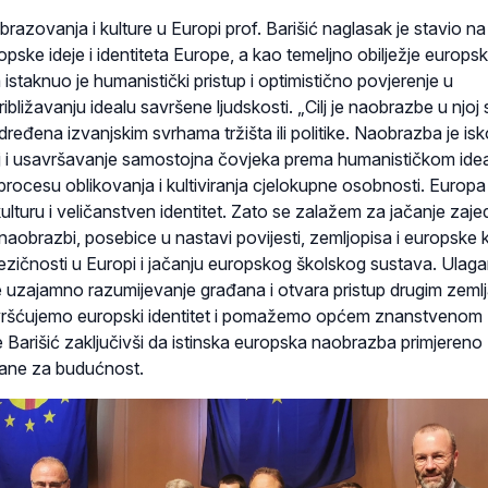
brazovanja i kulture u Europi prof. Barišić naglasak je stavio na
ropske ideje i identiteta Europe, a kao temeljno obilježje europs
 istaknuo je humanistički pristup i optimistično povjerenje u
ibližavanju idealu savršene ljudskosti. „Cilj je naobrazbe u njoj 
ređena izvanjskim svrhama tržišta ili politike. Naobrazba je isk
 i usavršavanje samostojna čovjeka prema humanističkom idea
procesu oblikovanja i kultiviranja cjelokupne osobnosti. Europa 
kulturu i veličanstven identitet. Zato se zalažem za jačanje zaje
naobrazbi, posebice u nastavi povijesti, zemljopisa i europske k
jezičnosti u Europi i jačanju europskog školskog sustava. Ulaga
e uzajamno razumijevanje građana i otvara pristup drugim zeml
vršćujemo europski identitet i pomažemo općem znanstvenom
e Barišić zaključivši da istinska europska naobrazba primjereno
đane za budućnost.