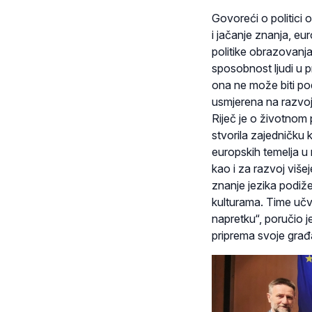
Govoreći o politici o
i jačanje znanja, eu
politike obrazovanja
sposobnost ljudi u pr
ona ne može biti pod
usmjerena na razvoj
Riječ je o životnom 
stvorila zajedničku 
europskih temelja u 
kao i za razvoj više
znanje jezika podiž
kulturama. Time uč
napretku“, poručio j
priprema svoje gra