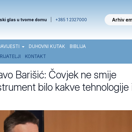
Arhiv em
ski glas u tvome domu
|
+385 1 2327000
AVIJESTI
DUHOVNI KUTAK
BIBLIJA
RIJATELJI
KONTAKT
Pavo Barišić: Čovjek ne smije
strument bilo kakve tehnologije 