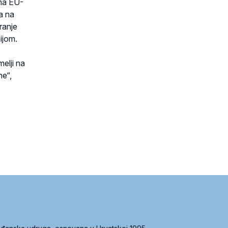
ana EU-
a na
ranje
ijom.
elji na
ne“,