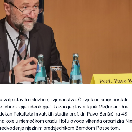
ju valja staviti u službu čovječanstva. Čovjek ne smije postati
e tehnologije i ideologije“, kazao je glavni tajnik Međunarodne
dekan Fakulteta hrvatskih studija prof. dr. Pavo Barišić na 48.
a koje u njemačkom gradu Hofu ovoga vikenda organizira N
predvođenja njezinim predsjednikom Berndom Posseltom.