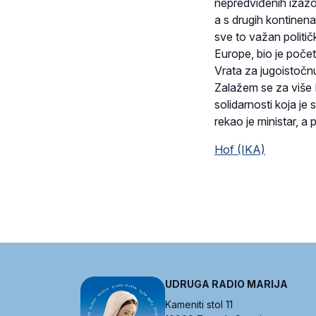
nepredviđenih izazo
a s drugih kontinen
sve to važan politič
Europe, bio je poče
Vrata za jugoistočnu
Zalažem se za više 
solidarnosti koja je 
rekao je ministar, a
Hof (IKA)
UDRUGA RADIO MARIJA
Kameniti stol 11