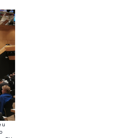
e u
no