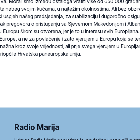
va. Morali smo između ostaloga vratiti više od 650 000 građ
ata natrag svojim kućama, u najtežim okolnostima. Ali bez obzir
ki uspjeh našeg predsjedanja, za stabilizaciju i dugoročno osigu
tak pregovora o pristupanju sa Sjevernom Makedonijom i Alban
 Europu širom su otvorena, jer je to u interesu svih Europljana.
Europe, a ne za povlačenje i zato vjerujem u Europu koja se tem
snažna kroz svoje vrijednosti, ali prije svega vjerujem u Europlja
 priopćila Hrvatska paneuropska unija.
Radio Marija