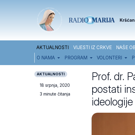
Skip to content
Skip to footer
Kršćan
AKTUALNOSTI
VIJESTI IZ CRKVE
NAŠE OB
O NAMA
PROGRAM
VOLONTERI
P
Prof. dr. 
AKTUALNOSTI
postati in
18 srpnja, 2020
3 minute čitanja
ideologije