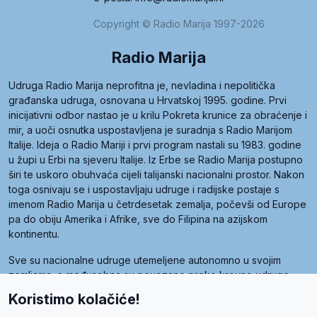
Copyright © Radio Marija 1997-2026
Radio Marija
Udruga Radio Marija neprofitna je, nevladina i nepolitička
građanska udruga, osnovana u Hrvatskoj 1995. godine. Prvi
inicijativni odbor nastao je u krilu Pokreta krunice za obraćenje i
mir, a uoči osnutka uspostavljena je suradnja s Radio Marijom
Italije. Ideja o Radio Mariji i prvi program nastali su 1983. godine
u župi u Erbi na sjeveru Italije. Iz Erbe se Radio Marija postupno
širi te uskoro obuhvaća cijeli talijanski nacionalni prostor. Nakon
toga osnivaju se i uspostavljaju udruge i radijske postaje s
imenom Radio Marija u četrdesetak zemalja, počevši od Europe
pa do obiju Amerika i Afrike, sve do Filipina na azijskom
kontinentu.
Sve su nacionalne udruge utemeljene autonomno u svojim
zemljama, a međusobna su povezane preko krovne udruge
pod nazivom Svjetska obitelj Radio Marije (World Family of
Koristimo kolačiće!
Radio Maria). Svjetsku obitelj utemeljilo je sedam članica, među