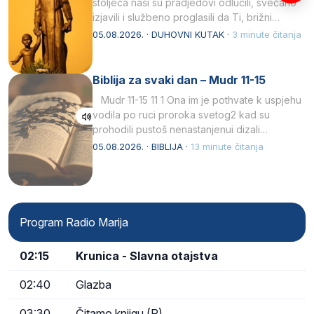
stoljeća naši su pradjedovi odlučili, svečano
izjavili i službeno proglasili da Ti, brižni
Poočime Isusov,…
05.08.2026. · DUHOVNI KUTAK ·
3 minute čitanja
Biblija za svaki dan – Mudr 11-15
Mudr 11-15 11 1 Ona im je pothvate k uspjehu
vodila po ruci proroka svetog2 kad su
prohodili pustoš nenastanjenui dizali…
05.08.2026. · BIBLIJA ·
13 minute čitanja
Program Radio Marija
02:15
Krunica - Slavna otajstva
02:40
Glazba
03:30
Čitamo knjigu (R)