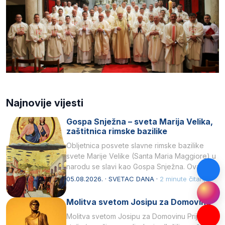
Najnovije vijesti
Gospa Snježna – sveta Marija Velika,
zaštitnica rimske bazilike
Obljetnica posvete slavne rimske bazilike
svete Marije Velike (Santa Maria Maggiore) u
narodu se slavi kao Gospa Snježna. Ovaj
naziv, Sancta Maria…
05.08.2026. · SVETAC DANA ·
2 minute čitanja
Molitva svetom Josipu za Domovinu
Molitva svetom Josipu za Domovinu Prije tri