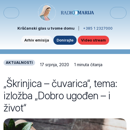
Skip to content
Skip to footer
Menu
Kršćanski glas u tvome domu
|
+385 1 2327000
Arhiv emisija
Donirajte
Video stream
AKTUALNOSTI
17 srpnja, 2020
1 minuta čitanja
„Škrinjica – čuvarica“, tema:
izložba „Dobro ugođen – i
život“