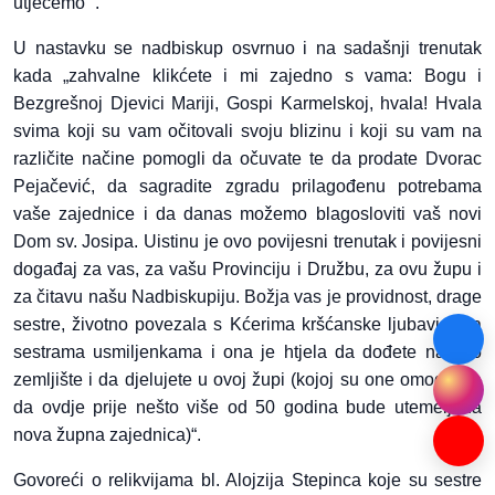
utječemo’“.
U nastavku se nadbiskup osvrnuo i na sadašnji trenutak
kada „zahvalne klikćete i mi zajedno s vama: Bogu i
Bezgrešnoj Djevici Mariji, Gospi Karmelskoj, hvala! Hvala
svima koji su vam očitovali svoju blizinu i koji su vam na
različite načine pomogli da očuvate te da prodate Dvorac
Pejačević, da sagradite zgradu prilagođenu potrebama
vaše zajednice i da danas možemo blagosloviti vaš novi
Dom sv. Josipa. Uistinu je ovo povijesni trenutak i povijesni
događaj za vas, za vašu Provinciju i Družbu, za ovu župu i
za čitavu našu Nadbiskupiju. Božja vas je providnost, drage
sestre, životno povezala s Kćerima kršćanske ljubavi – sa
sestrama usmiljenkama i ona je htjela da dođete na ovo
zemljište i da djelujete u ovoj župi (kojoj su one omogućile
da ovdje prije nešto više od 50 godina bude utemeljena
nova župna zajednica)“.
Govoreći o relikvijama bl. Alojzija Stepinca koje su sestre