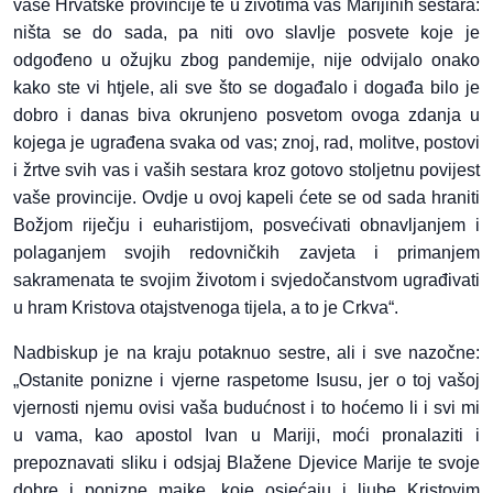
vaše Hrvatske provincije te u životima vas Marijinih sestara:
ništa se do sada, pa niti ovo slavlje posvete koje je
odgođeno u ožujku zbog pandemije, nije odvijalo onako
kako ste vi htjele, ali sve što se događalo i događa bilo je
dobro i danas biva okrunjeno posvetom ovoga zdanja u
kojega je ugrađena svaka od vas; znoj, rad, molitve, postovi
i žrtve svih vas i vaših sestara kroz gotovo stoljetnu povijest
vaše provincije. Ovdje u ovoj kapeli ćete se od sada hraniti
Božjom riječju i euharistijom, posvećivati obnavljanjem i
polaganjem svojih redovničkih zavjeta i primanjem
sakramenata te svojim životom i svjedočanstvom ugrađivati
u hram Kristova otajstvenoga tijela, a to je Crkva“.
Nadbiskup je na kraju potaknuo sestre, ali i sve nazočne:
„Ostanite ponizne i vjerne raspetome Isusu, jer o toj vašoj
vjernosti njemu ovisi vaša budućnost i to hoćemo li i svi mi
u vama, kao apostol Ivan u Mariji, moći pronalaziti i
prepoznavati sliku i odsjaj Blažene Djevice Marije te svoje
dobre i ponizne majke, koje osjećaju i ljube Kristovim