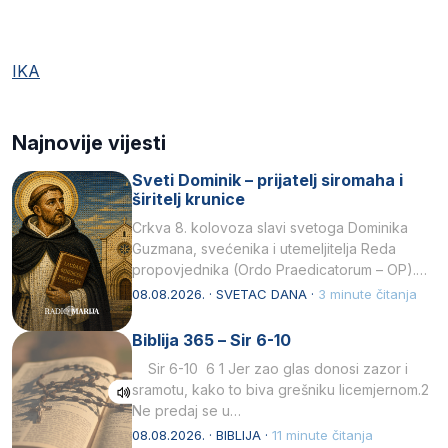
IKA
Najnovije vijesti
Sveti Dominik – prijatelj siromaha i
širitelj krunice
Crkva 8. kolovoza slavi svetoga Dominika
Guzmana, svećenika i utemeljitelja Reda
propovjednika (Ordo Praedicatorum – OP).
Svojim životom, dubokom ljubavlju prema
08.08.2026. · SVETAC DANA ·
3 minute čitanja
Kristu…
Biblija 365 – Sir 6-10
Sir 6-10 6 1 Jer zao glas donosi zazor i
sramotu, kako to biva grešniku licemjernom.2
Ne predaj se u…
08.08.2026. · BIBLIJA ·
11 minute čitanja