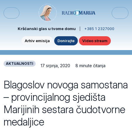
Skip to content
Skip to footer
Menu
Kršćanski glas u tvome domu
|
+385 1 2327000
Arhiv emisija
Donirajte
Video stream
AKTUALNOSTI
17 srpnja, 2020
8 minute čitanja
Blagoslov novoga samostana
– provincijalnog sjedišta
Marijinih sestara čudotvorne
medaljice