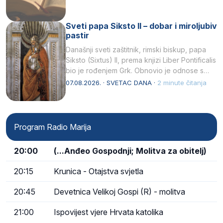
Sveti papa Siksto II – dobar i miroljubiv
pastir
Današnji sveti zaštitnik, rimski biskup, papa
Siksto (Sixtus) II, prema knjizi Liber Pontificalis
bio je rođenjem Grk. Obnovio je odnose s
afričkim…
07.08.2026. · SVETAC DANA ·
2 minute čitanja
Program Radio Marija
20:00
(...Anđeo Gospodnji; Molitva za obitelj)
20:15
Krunica - Otajstva svjetla
20:45
Devetnica Velikoj Gospi (R) - molitva
21:00
Ispovijest vjere Hrvata katolika