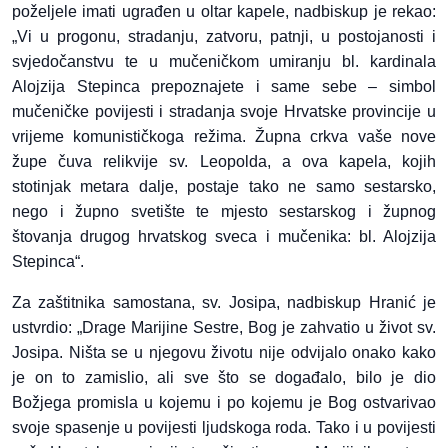
poželjele imati ugrađen u oltar kapele, nadbiskup je rekao:
„Vi u progonu, stradanju, zatvoru, patnji, u postojanosti i
svjedočanstvu te u mučeničkom umiranju bl. kardinala
Alojzija Stepinca prepoznajete i same sebe – simbol
mučeničke povijesti i stradanja svoje Hrvatske provincije u
vrijeme komunističkoga režima. Župna crkva vaše nove
župe čuva relikvije sv. Leopolda, a ova kapela, kojih
stotinjak metara dalje, postaje tako ne samo sestarsko,
nego i župno svetište te mjesto sestarskog i župnog
štovanja drugog hrvatskog sveca i mučenika: bl. Alojzija
Stepinca“.
Za zaštitnika samostana, sv. Josipa, nadbiskup Hranić je
ustvrdio: „Drage Marijine Sestre, Bog je zahvatio u život sv.
Josipa. Ništa se u njegovu životu nije odvijalo onako kako
je on to zamislio, ali sve što se događalo, bilo je dio
Božjega promisla u kojemu i po kojemu je Bog ostvarivao
svoje spasenje u povijesti ljudskoga roda. Tako i u povijesti