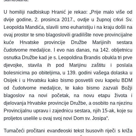
U homiliji nadbiskup Hranić je rekao: „Prije malo više od
dvije godine, 2. prosinca 2017., ovdje u župnoj crkvi Sv.
Leopolda Mandića, slavili smo euharistiju i na kraju došli na
ovaj prostor te smo blagoslovili gradilište nove provincijalne
kuće Hrvatske provincije Družbe Marijinih sestara
čudotvorne medaljice. I evo nas danas, na 142. obljetnicu
osnutka Družbe kad je s. Leopoldina Brandis obukla tri prve
djevojke, stavila ih pod Marijinu zaštitu i poslala
bolesnicima po obiteljima, u 139. godini vašega dolaska u
Osijek i u Hrvatsku kako bismo posvetili ovu kapelu BDM
od čudotvorne medaljice, te kako bismo zazvali Božji
blagoslov na novi početak, na novu etapu života i
djelovanja Hrvatske provincije Družbe, a osobito na njezinu
Provincijalnu upravu i zajednicu sestara, njih 15-ak, koje su
proljetos uselile u ovaj svoj novi Dom sv. Josipa“.
Tumačeći pročitani evanđeoski tekst Isusovih riječi s križa