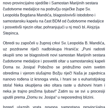
novo provincijalno sjedište i Samostan Marijinih sestara
čudotvorne medaljice na području osječke župe Sv.
Leopolda Bogdana Mandića, blagoslovivši istodobno i
samostansku kapelu na čast BDM od čudotvorne medaljice
i posvetivši njezin oltar, pohranjujući u nj moći bl. Alojzija
Stepinca.
Obredi su započeli u župnoj crkvi Sv. Leopolda B. Mandića,
uz pozdravne riječi nadbiskupa Hranića: „Puni radosti
okupili smo se blagosloviti novi samostan Marijinih sestara
čudotvorne medaljice i posvetiti oltar u samostanskoj kapeli
Doma sv. Josipa! Pobožno se pridružimo ovim svetim
obredima i vjerom slušajmo Božju riječ! Naša je zajednica
nanovo rođena iz krsnoga vrela, i hrani se s euharistijskog
stola! Neka okupljena oko oltara raste u duhovni hram i
neka je trajno prožima ljubav!“ Zatim su se svi u procesiji
uputili prema „Domu sv. Josipa“ u neposrednoj blizini.
Ispred ulaznih vrata novoga samostana provincijalna