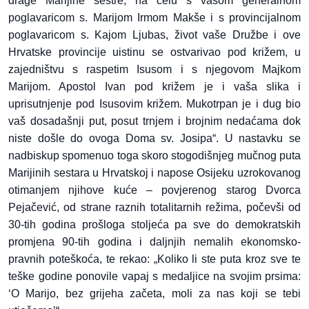
drage Marijine sestre, na čelu s vašom generalnom
poglavaricom s. Marijom Irmom Makše i s provincijalnom
poglavaricom s. Kajom Ljubas, život vaše Družbe i ove
Hrvatske provincije uistinu se ostvarivao pod križem, u
zajedništvu s raspetim Isusom i s njegovom Majkom
Marijom. Apostol Ivan pod križem je i vaša slika i
uprisutnjenje pod Isusovim križem. Mukotrpan je i dug bio
vaš dosadašnji put, posut trnjem i brojnim nedaćama dok
niste došle do ovoga Doma sv. Josipa“. U nastavku se
nadbiskup spomenuo toga skoro stogodišnjeg mučnog puta
Marijinih sestara u Hrvatskoj i napose Osijeku uzrokovanog
otimanjem njihove kuće – povjerenog starog Dvorca
Pejačević, od strane raznih totalitarnih režima, počevši od
30-tih godina prošloga stoljeća pa sve do demokratskih
promjena 90-tih godina i daljnjih nemalih ekonomsko-
pravnih poteškoća, te rekao: „Koliko li ste puta kroz sve te
teške godine ponovile vapaj s medaljice na svojim prsima:
‘O Marijo, bez grijeha začeta, moli za nas koji se tebi