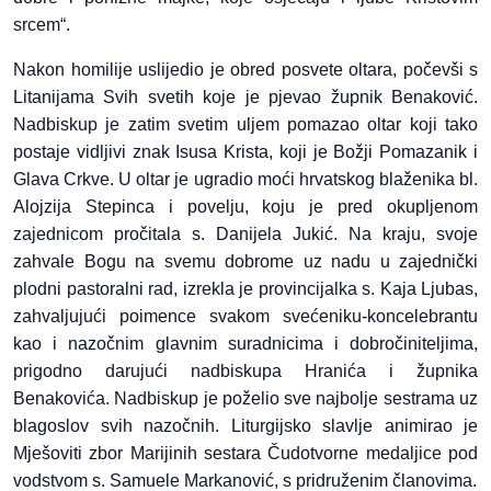
srcem“.
Nakon homilije uslijedio je obred posvete oltara, počevši s
Litanijama Svih svetih koje je pjevao župnik Benaković.
Nadbiskup je zatim svetim uljem pomazao oltar koji tako
postaje vidljivi znak Isusa Krista, koji je Božji Pomazanik i
Glava Crkve. U oltar je ugradio moći hrvatskog blaženika bl.
Alojzija Stepinca i povelju, koju je pred okupljenom
zajednicom pročitala s. Danijela Jukić. Na kraju, svoje
zahvale Bogu na svemu dobrome uz nadu u zajednički
plodni pastoralni rad, izrekla je provincijalka s. Kaja Ljubas,
zahvaljujući poimence svakom svećeniku-koncelebrantu
kao i nazočnim glavnim suradnicima i dobročiniteljima,
prigodno darujući nadbiskupa Hranića i župnika
Benakovića. Nadbiskup je poželio sve najbolje sestrama uz
blagoslov svih nazočnih. Liturgijsko slavlje animirao je
Mješoviti zbor Marijinih sestara Čudotvorne medaljice pod
vodstvom s. Samuele Markanović, s pridruženim članovima.