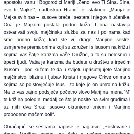
apostolu Ivanu i Bogorodici Mariji „Ženo, evo Ti Sina. Sine,
evo ti Majke!“, nadbiskup Hranić je istaknuo: „Marija je
Majka svih nas – Isusove braće i sestara i njegovih učenika.
Ona je Majkom postala podno križa. I ona nastavlja
ostvarivati svoju majčinsku službu za nas i po nama kad
smo podno križa; kad ste vi, drage Marijine sestre,
usmjerene prema onima koji su združeni s Isusom na križu i
kojima vas šalje karizma vaše Družbe, a to su bolesnici i
trpeći ljudi. Vaša je karizma da budete u društvu s trpećim
Isusom – pod križem, te da u svijetu uprisutnjujete Marijino
majčinstvo, blizinu i ljubav Krista i njegove Crkve onima s
kojima se poistovjećuje Isus i za koje je on umro na križu.
Na to vas trajno podsjeća početno slovo Marijina imena ‘M’
te križ na poleđini medaljice što je nosite na svim grudima i
uz njih dva Srca: Isusovo okrunjeno trnjem i Marijino
probodeno mačem boli“.
Obraćajući se sestrama napose je naglasio: „Poštovane i