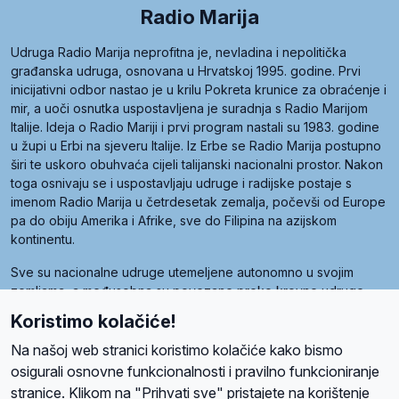
Radio Marija
Udruga Radio Marija neprofitna je, nevladina i nepolitička
građanska udruga, osnovana u Hrvatskoj 1995. godine. Prvi
inicijativni odbor nastao je u krilu Pokreta krunice za obraćenje i
mir, a uoči osnutka uspostavljena je suradnja s Radio Marijom
Italije. Ideja o Radio Mariji i prvi program nastali su 1983. godine
u župi u Erbi na sjeveru Italije. Iz Erbe se Radio Marija postupno
širi te uskoro obuhvaća cijeli talijanski nacionalni prostor. Nakon
toga osnivaju se i uspostavljaju udruge i radijske postaje s
imenom Radio Marija u četrdesetak zemalja, počevši od Europe
pa do obiju Amerika i Afrike, sve do Filipina na azijskom
kontinentu.
Sve su nacionalne udruge utemeljene autonomno u svojim
zemljama, a međusobna su povezane preko krovne udruge
pod nazivom Svjetska obitelj Radio Marije (World Family of
Koristimo kolačiće!
Radio Maria). Svjetsku obitelj utemeljilo je sedam članica, među
kojima je i hrvatska Udruga Radio Marija.
Na našoj web stranici koristimo kolačiće kako bismo
osigurali osnovne funkcionalnosti i pravilno funkcioniranje
stranice. Klikom na "Prihvati sve" pristajete na korištenje