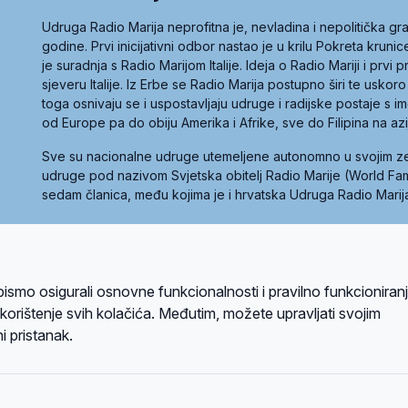
Udruga Radio Marija neprofitna je, nevladina i nepolitička 
godine. Prvi inicijativni odbor nastao je u krilu Pokreta kruni
je suradnja s Radio Marijom Italije. Ideja o Radio Mariji i prvi
sjeveru Italije. Iz Erbe se Radio Marija postupno širi te uskoro
toga osnivaju se i uspostavljaju udruge i radijske postaje s
od Europe pa do obiju Amerika i Afrike, sve do Filipina na az
Sve su nacionalne udruge utemeljene autonomno u svojim 
udruge pod nazivom Svjetska obitelj Radio Marije (World Famil
sedam članica, među kojima je i hrvatska Udruga Radio Marij
la privatnosti
Kolačići
Uvjeti korištenja
bismo osigurali osnovne funkcionalnosti i pravilno funkcioniran
A sustavom
a korištenje svih kolačića. Međutim, možete upravljati svojim
i pristanak.