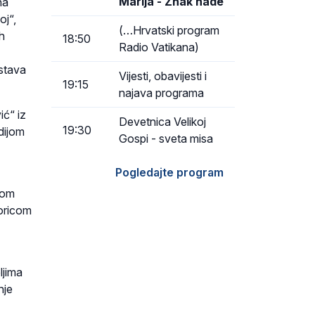
Marija - Znak nade
na
oj“,
(…Hrvatski program
ih
18:50
Radio Vatikana)
stava
Vijesti, obavijesti i
19:15
najava programa
ć“ iz
Devetnica Velikoj
19:30
dijom
Gospi - sveta misa
Pogledajte program
pom
toricom
ljima
nje