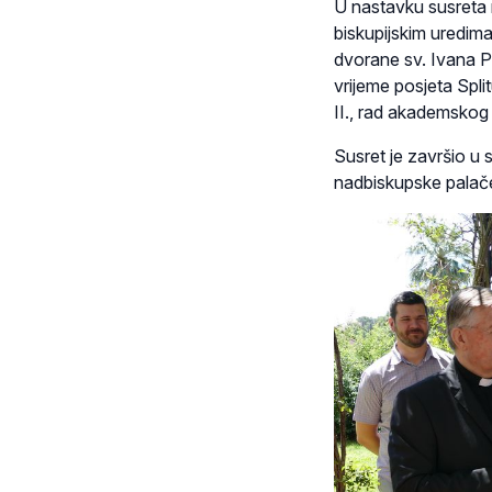
U nastavku susreta
biskupijskim uredima
dvorane sv. Ivana Pav
vrijeme posjeta Split
II., rad akademskog
Susret je završio u
nadbiskupske palač