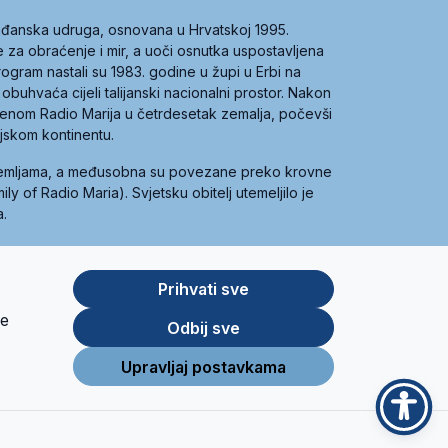
građanska udruga, osnovana u Hrvatskoj 1995.
ce za obraćenje i mir, a uoči osnutka uspostavljena
 program nastali su 1983. godine u župi u Erbi na
 obuhvaća cijeli talijanski nacionalni prostor. Nakon
 imenom Radio Marija u četrdesetak zemalja, počevši
ijskom kontinentu.
zemljama, a međusobna su povezane preko krovne
y of Radio Maria). Svjetsku obitelj utemeljilo je
a.
Prihvati sve
je
App
Google
Odbij sve
Store
Play
Upravljaj postavkama