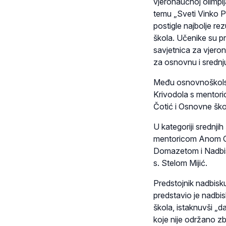
vjeronaučnoj olimpij
temu „Sveti Vinko Pa
postigle najbolje rez
škola. Učenike su pra
savjetnica za vjero
za osnovnu i srednj
Među osnovnoškolski
Krivodola s mentori
Čotić i Osnovne ško
U kategoriji srednjih
mentoricom Anom Ge
Domazetom i Nadbisk
s. Stelom Mijić.
Predstojnik nadbisk
predstavio je nadbis
škola, istaknuvši „d
koje nije održano z