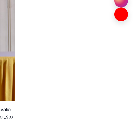
hvalio
o „što