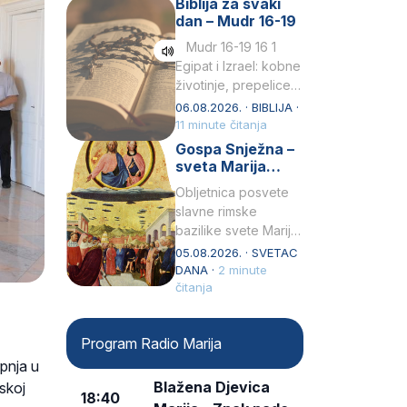
Biblija za svaki
Petar u svojoj
dan – Mudr 16-19
drugoj…
Mudr 16-19 16 1
Egipat i Izrael: kobne
životinje, prepelice
Zato bijahu
06.08.2026. · BIBLIJA ·
primjereno kažnjeni
11 minute čitanja
sličnim životinjamai
Gospa Snježna –
mučeni mnoštvom
sveta Marija
kukaca.2 A narod…
Velika, zaštitnica
Obljetnica posvete
rimske bazilike
slavne rimske
bazilike svete Marije
Velike (Santa Maria
05.08.2026. · SVETAC
Maggiore) u narodu
DANA ·
2 minute
se slavi kao Gospa
čitanja
Snježna. Ovaj naziv,
Sancta Maria…
Program Radio Marija
rpnja u
Blažena Djevica
skoj
18:40