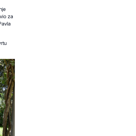
nje
avio za
 Pavla
vrtu