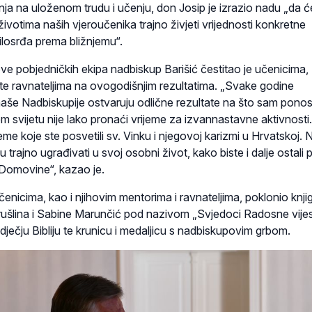
nja na uloženom trudu i učenju, don Josip je izrazio nadu „da 
 životima naših vjeroučenika trajno živjeti vrijednosti konkretne
ilosrđa prema bližnjemu“.
ve pobjedničkih ekipa nadbiskup Barišić čestitao je učenicima,
te ravnateljima na ovogodišnjim rezultatima. „Svake godine
aše Nadbiskupije ostvaruju odlične rezultate na što sam pono
svijetu nije lako pronaći vrijeme za izvannastavne aktivnosti.
ijeme koje ste posvetili sv. Vinku i njegovoj karizmi u Hrvatskoj
 trajno ugrađivati u svoj osobni život, kako biste i dalje ostali
 Domovine“, kazao je.
enicima, kao i njihovim mentorima i ravnateljima, poklonio knji
ušlina i Sabine Marunčić pod nazivom „Svjedoci Radosne vijes
ječju Bibliju te krunicu i medaljicu s nadbiskupovim grbom.