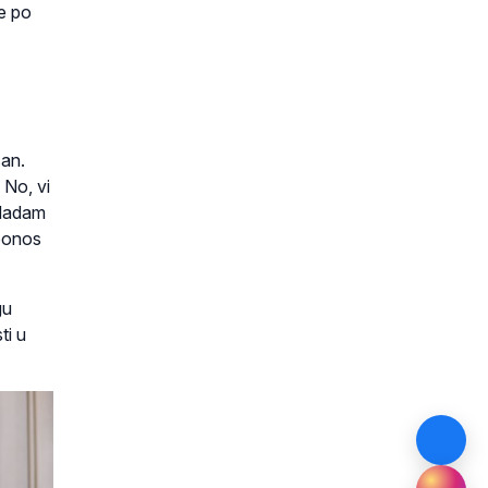
će po
san.
 No, vi
. Nadam
 ponos
gu
ti u