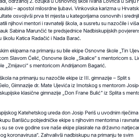
adi, održanoj 2. ožujka u Osnovnoj školi Ivana Lovrića u Sinju 
ulski – apostol milosrdne ljubavi. Vinkovska karizma u Hrvatsk
ultate osvojivši prva tri mjesta u kategorijama osnovnih i srednj
tili njihovi mentori i ravnatelji škola, a susretu su nazočile i viša
nauk Sabina Marunčić te predsjednice Nadbiskupijskih povjeren
u školu Katica Radačić i Nada Barać.
m ekipama na primanju su bile ekipe Osnovne škole „Tin Ujevi
com Slavom Ćelić, Osnovne škole „Skalice“ s mentoricom s. Li
le „Zmijavci“ s mentoricom Andrijanom Bagarić.
 škola na primanju su nazočile ekipe iz III. gimnazije – Split s
lo, Gimnazije dr. Mate Ujevića iz Imotskog s mentorom Josi
upijske klasične gimnazije „Don Frane Bulić“ iz Splita s men
upijskog Katehetskog ureda don Josip Periš u uvodnim riječima
kupu Barišiću pobjedničke ekipe s njihovim mentorima i ravnate
a su se ove godine sve naše ekipe plasirale na državno natjeca
bog koronavirusa“. Zahvalivši nadbiskupu na primanju te svim