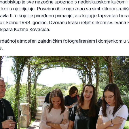
 nadbiskup je sve nazočne upoznao s nadbiskupskom kućom i
 koji u njoj djeluju. Posebno ih je upoznao sa simbolikom središ
la II. u kojoj je priređeno primanje, a u kojoj je taj svetac bor
u i Solinu 1998. godine. Dvoranu krasi i reljef s likom sv. Ivana
 kipara Kuzme Kovačića.
 srdačnoj atmosferi zajedničkim fotografiranjem i domjenkom u 
e.