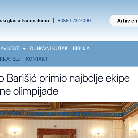
Arhiv em
ski glas u tvome domu
|
+385 1 2327000
AVIJESTI
DUHOVNI KUTAK
BIBLIJA
RIJATELJI
KONTAKT
 Barišić primio najbolje ekipe
ne olimpijade