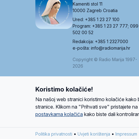
Kameniti stol 11
10000 Zagreb Croatia
Ured: +385 1 23 27 100
Program: +385 1 23 27 777; 099
502 00 52
Redakcija: +385 1 2327000
e-pošta: info@radiomarija.hr
Copyright © Radio Marija 1997-
2026
Koristimo kolačiće!
O nama
Radio
Program
Volonteri
Prijatelji
Kontakt
Pravi
Na našoj web stranici koristimo kolačiće kako 
Ova stranica je zaštićena Google reCAPTCH
stranice. Klikom na "Prihvati sve" pristajete n
postavkama kolačića
kako biste dali kontroliran
Design and development
SIK
&
C-Tel
•
•
Politika privatnosti
Uvjeti korištenja
Impressum