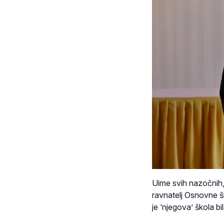
Uime svih nazočnih, 
ravnatelj Osnovne š
je ‘njegova’ škola b