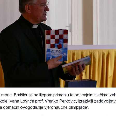
mons. Barišiću je na lijepom primanju te poticajnim riječima za
kole Ivana Lovrića prof. Vranko Perković, izrazivši zadovoljstv
ila domaćin ovogodišnje vjeronaučne olimpijade“.