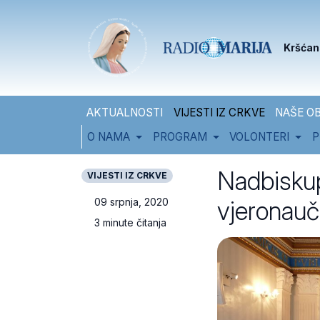
Skip to content
Skip to footer
Kršćan
AKTUALNOSTI
VIJESTI IZ CRKVE
NAŠE OB
O NAMA
PROGRAM
VOLONTERI
P
Nadbiskup
VIJESTI IZ CRKVE
vjeronauč
09 srpnja, 2020
3 minute čitanja