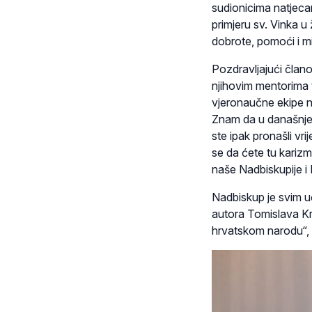
sudionicima natjeca
primjeru sv. Vinka u
dobrote, pomoći i m
Pozdravljajući člano
njihovim mentorima 
vjeronaučne ekipe n
Znam da u današnjem 
ste ipak pronašli vr
se da ćete tu karizmu
naše Nadbiskupije i
Nadbiskup je svim uč
autora Tomislava Kr
hrvatskom narodu“, d