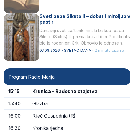
Sveti papa Siksto II – dobar i miroljubiv
pastir
Današnji sveti zaštitnik, rimski biskup, papa
Siksto (Sixtus) II, prema knjizi Liber Pontificalis
bio je rođenjem Grk. Obnovio je odnose s
afričkim…
07.08.2026. · SVETAC DANA ·
2 minute čitanja
Program Radio Marija
15:15
Krunica - Radosna otajstva
15:40
Glazba
16:00
Riječ Gospodnja (R)
16:30
Kronika tjedna