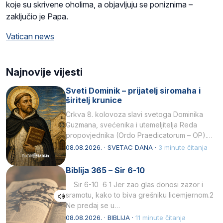
koje su skrivene oholima, a objavljuju se poniznima –
zaključio je Papa.
Vatican news
Najnovije vijesti
Sveti Dominik – prijatelj siromaha i
širitelj krunice
Crkva 8. kolovoza slavi svetoga Dominika
Guzmana, svećenika i utemeljitelja Reda
propovjednika (Ordo Praedicatorum – OP).
Svojim životom, dubokom ljubavlju prema
08.08.2026. · SVETAC DANA ·
3 minute čitanja
Kristu…
Biblija 365 – Sir 6-10
Sir 6-10 6 1 Jer zao glas donosi zazor i
sramotu, kako to biva grešniku licemjernom.2
Ne predaj se u…
08.08.2026. · BIBLIJA ·
11 minute čitanja