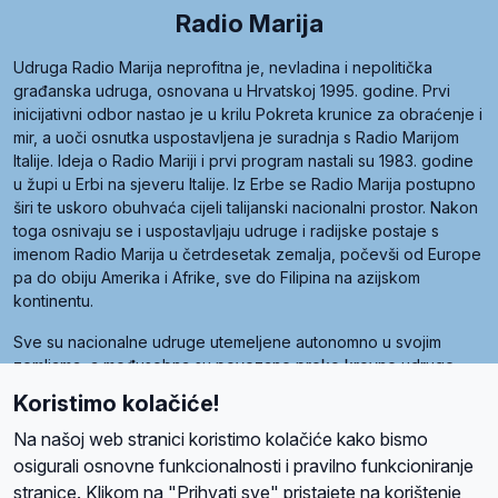
Radio Marija
Udruga Radio Marija neprofitna je, nevladina i nepolitička
građanska udruga, osnovana u Hrvatskoj 1995. godine. Prvi
inicijativni odbor nastao je u krilu Pokreta krunice za obraćenje i
mir, a uoči osnutka uspostavljena je suradnja s Radio Marijom
Italije. Ideja o Radio Mariji i prvi program nastali su 1983. godine
u župi u Erbi na sjeveru Italije. Iz Erbe se Radio Marija postupno
širi te uskoro obuhvaća cijeli talijanski nacionalni prostor. Nakon
toga osnivaju se i uspostavljaju udruge i radijske postaje s
imenom Radio Marija u četrdesetak zemalja, počevši od Europe
pa do obiju Amerika i Afrike, sve do Filipina na azijskom
kontinentu.
Sve su nacionalne udruge utemeljene autonomno u svojim
zemljama, a međusobna su povezane preko krovne udruge
pod nazivom Svjetska obitelj Radio Marije (World Family of
Koristimo kolačiće!
Radio Maria). Svjetsku obitelj utemeljilo je sedam članica, među
kojima je i hrvatska Udruga Radio Marija.
Na našoj web stranici koristimo kolačiće kako bismo
osigurali osnovne funkcionalnosti i pravilno funkcioniranje
stranice. Klikom na "Prihvati sve" pristajete na korištenje