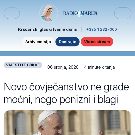
Skip to content
Skip to footer
Menu
Kršćanski glas u tvome domu
|
+385 1 2327000
Arhiv emisija
Donirajte
Video stream
VIJESTI IZ CRKVE
06 srpnja, 2020
4 minute čitanja
Novo čovječanstvo ne grade
moćni, nego ponizni i blagi