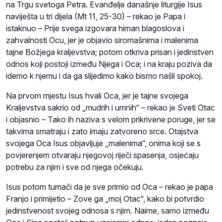
na Trgu svetoga Petra. Evanđelje današnje liturgije Isus
naviješta u tri dijela (Mt 11, 25-30) – rekao je Papa i
istaknuo – Prije svega izgovara himan blagoslova i
zahvalnosti Ocu, jer je objavio siromašnima i malenima
tajne Božjega kraljevstva; potom otkriva prisan i jedinstven
odnos koji postoji između Njega i Oca; i na kraju poziva da
idemo k njemu i da ga slijedimo kako bismo našli spokoj.
Na prvom mjestu Isus hvali Oca, jer je tajne svojega
Kraljevstva sakrio od „mudrih i umnih“ – rekao je Sveti Otac
i objasnio – Tako ih naziva s velom prikrivene poruge, jer se
takvima smatraju i zato imaju zatvoreno srce. Otajstva
svojega Oca Isus objavljuje „malenima“, onima koji se s
povjerenjem otvaraju njegovoj riječi spasenja, osjećaju
potrebu za njim i sve od njega očekuju.
Isus potom tumači da je sve primio od Oca – rekao je papa
Franjo i primijetio – Zove ga „moj Otac“, kako bi potvrdio
jedinstvenost svojeg odnosa s njim. Naime, samo između