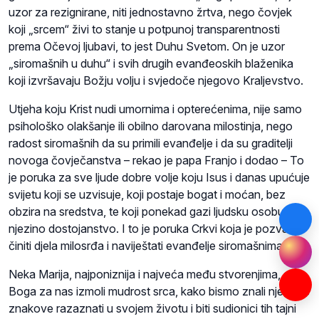
uzor za rezignirane, niti jednostavno žrtva, nego čovjek
koji „srcem“ živi to stanje u potpunoj transparentnosti
prema Očevoj ljubavi, to jest Duhu Svetom. On je uzor
„siromašnih u duhu“ i svih drugih evanđeoskih blaženika
koji izvršavaju Božju volju i svjedoče njegovo Kraljevstvo.
Utjeha koju Krist nudi umornima i opterećenima, nije samo
psihološko olakšanje ili obilno darovana milostinja, nego
radost siromašnih da su primili evanđelje i da su graditelji
novoga čovječanstva – rekao je papa Franjo i dodao – To
je poruka za sve ljude dobre volje koju Isus i danas upućuje
svijetu koji se uzvisuje, koji postaje bogat i moćan, bez
obzira na sredstva, te koji ponekad gazi ljudsku osobu i
njezino dostojanstvo. I to je poruka Crkvi koja je pozvana
činiti djela milosrđa i naviještati evanđelje siromašnima.
Neka Marija, najponiznija i najveća među stvorenjima, od
Boga za nas izmoli mudrost srca, kako bismo znali njegove
znakove razaznati u svojem životu i biti sudionici tih tajni