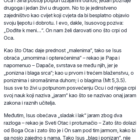
Oca i Sina postoji potpun uzajamni odnos; jedan poznaje
drugoga i jedan živi u drugom. No to je jedinstveno
zajedništvo kao cvijet koji cvjeta da bi besplatno objavio
svoju ljepotu i dobrotu. I evo, dakle, Isusovog poziva:
„Dođite k meni…“. On nam želi darovati ono što crpi od
Oca.
Kao što Otac daje prednost „malenima“, tako se Isus
obraća „umornima i opterećenima“ – rekao je Papa i
napomenuo – Dapače, svrstava se među njih, jer je
„ponizna i blaga srca“; kao u prvom i trećem blaženstvu, o
poniznima i siromašnima duhom; i o blagima (Mt 5,3.5).
Isus sve to živi u potpunom posvećenju Ocu i od njega crpi
svoj nauk koji naziva „jaram“ kao što se nazivao onaj jaram
zakona i raznih učitelja.
Međutim, Isus obećava „sladak i lak“ jaram zbog dva
razloga – rekao je Sveti Otac i protumačio – Zato što dolazi
od Boga Oca i zato što je i On sam pod tim jarmom, kako bi
ga nosio zajedno s nama. Tako Isus „blag i ponizan“, nije