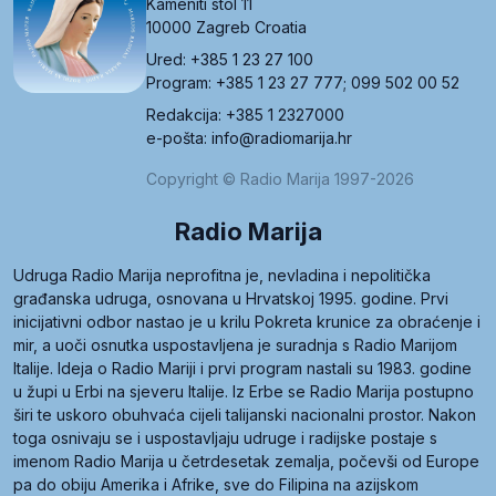
Kameniti stol 11
10000 Zagreb Croatia
Ured: +385 1 23 27 100
Program: +385 1 23 27 777; 099 502 00 52
Redakcija: +385 1 2327000
e-pošta: info@radiomarija.hr
Copyright © Radio Marija 1997-2026
Radio Marija
Udruga Radio Marija neprofitna je, nevladina i nepolitička
građanska udruga, osnovana u Hrvatskoj 1995. godine. Prvi
inicijativni odbor nastao je u krilu Pokreta krunice za obraćenje i
mir, a uoči osnutka uspostavljena je suradnja s Radio Marijom
Italije. Ideja o Radio Mariji i prvi program nastali su 1983. godine
u župi u Erbi na sjeveru Italije. Iz Erbe se Radio Marija postupno
širi te uskoro obuhvaća cijeli talijanski nacionalni prostor. Nakon
toga osnivaju se i uspostavljaju udruge i radijske postaje s
imenom Radio Marija u četrdesetak zemalja, počevši od Europe
pa do obiju Amerika i Afrike, sve do Filipina na azijskom