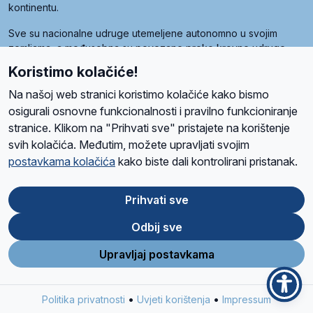
kontinentu.
Sve su nacionalne udruge utemeljene autonomno u svojim
zemljama, a međusobna su povezane preko krovne udruge
pod nazivom Svjetska obitelj Radio Marije (World Family of
Koristimo kolačiće!
Radio Maria). Svjetsku obitelj utemeljilo je sedam članica, među
kojima je i hrvatska Udruga Radio Marija.
Na našoj web stranici koristimo kolačiće kako bismo
osigurali osnovne funkcionalnosti i pravilno funkcioniranje
stranice. Klikom na "Prihvati sve" pristajete na korištenje
svih kolačića. Međutim, možete upravljati svojim
O nama
Radio
Program
Volonteri
Prijatelji
Kontakt
Pravila privatnosti
postavkama kolačića
kako biste dali kontrolirani pristanak.
Kolačići
Uvjeti korištenja
Ova stranica je zaštićena Google reCAPTCHA sustavom
Prihvati sve
Odbij sve
App
Google
Store
Play
Upravljaj postavkama
Design and development
SIK
&
C-Tel
•
•
Politika privatnosti
Uvjeti korištenja
Impressum