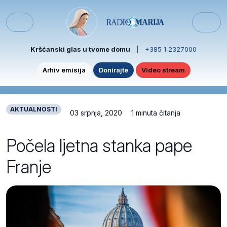
Skip to content
Skip to footer
Menu
Kršćanski glas u tvome domu
|
+385 1 2327000
Arhiv emisija
Donirajte
Video stream
AKTUALNOSTI
03 srpnja, 2020
1 minuta čitanja
Počela ljetna stanka pape
Franje