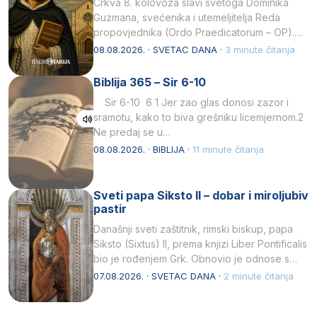
Crkva 8. kolovoza slavi svetoga Dominika
Guzmana, svećenika i utemeljitelja Reda
propovjednika (Ordo Praedicatorum – OP).
Svojim životom, dubokom ljubavlju prema
08.08.2026. · SVETAC DANA ·
3 minute čitanja
Kristu…
Biblija 365 – Sir 6-10
Sir 6-10 6 1 Jer zao glas donosi zazor i
sramotu, kako to biva grešniku licemjernom.2
Ne predaj se u…
08.08.2026. · BIBLIJA ·
11 minute čitanja
Sveti papa Siksto II – dobar i miroljubiv
pastir
Današnji sveti zaštitnik, rimski biskup, papa
Siksto (Sixtus) II, prema knjizi Liber Pontificalis
bio je rođenjem Grk. Obnovio je odnose s
afričkim…
07.08.2026. · SVETAC DANA ·
2 minute čitanja