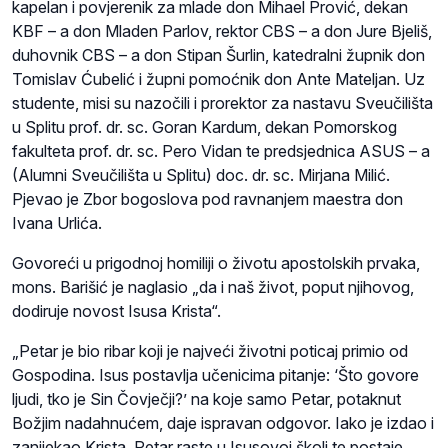
kapelan i povjerenik za mlade don Mihael Prović, dekan
KBF – a don Mladen Parlov, rektor CBS – a don Jure Bjeliš,
duhovnik CBS – a don Stipan Šurlin, katedralni župnik don
Tomislav Ćubelić i župni pomoćnik don Ante Mateljan. Uz
studente, misi su nazočili i prorektor za nastavu Sveučilišta
u Splitu prof. dr. sc. Goran Kardum, dekan Pomorskog
fakulteta prof. dr. sc. Pero Vidan te predsjednica ASUS – a
(Alumni Sveučilišta u Splitu) doc. dr. sc. Mirjana Milić.
Pjevao je Zbor bogoslova pod ravnanjem maestra don
Ivana Urlića.
Govoreći u prigodnoj homiliji o životu apostolskih prvaka,
mons. Barišić je naglasio „da i naš život, poput njihovog,
dodiruje novost Isusa Krista“.
„Petar je bio ribar koji je najveći životni poticaj primio od
Gospodina. Isus postavlja učenicima pitanje: ‘Što govore
ljudi, tko je Sin Čovječji?’ na koje samo Petar, potaknut
Božjim nadahnućem, daje ispravan odgovor. Iako je izdao i
zanijekao Krista, Petar raste u Isusovoj školi te postaje