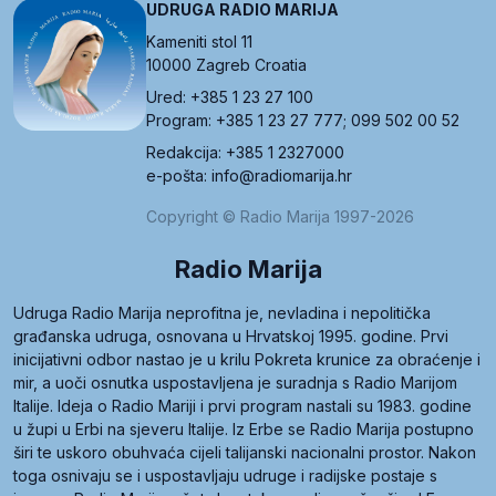
UDRUGA RADIO MARIJA
Kameniti stol 11
10000 Zagreb Croatia
Ured: +385 1 23 27 100
Program: +385 1 23 27 777; 099 502 00 52
Redakcija: +385 1 2327000
e-pošta: info@radiomarija.hr
Copyright © Radio Marija 1997-2026
Radio Marija
Udruga Radio Marija neprofitna je, nevladina i nepolitička
građanska udruga, osnovana u Hrvatskoj 1995. godine. Prvi
inicijativni odbor nastao je u krilu Pokreta krunice za obraćenje i
mir, a uoči osnutka uspostavljena je suradnja s Radio Marijom
Italije. Ideja o Radio Mariji i prvi program nastali su 1983. godine
u župi u Erbi na sjeveru Italije. Iz Erbe se Radio Marija postupno
širi te uskoro obuhvaća cijeli talijanski nacionalni prostor. Nakon
toga osnivaju se i uspostavljaju udruge i radijske postaje s