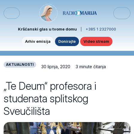
Skip to content
Skip to footer
Menu
Kršćanski glas u tvome domu
|
+385 1 2327000
Arhiv emisija
Donirajte
Video stream
AKTUALNOSTI
30 lipnja, 2020
3 minute čitanja
„Te Deum“ profesora i
studenata splitskog
Sveučilišta