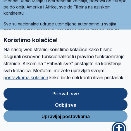
imenom Radio Marija u četrdesetak zemalja, počevši od Europe
pa do obiju Amerika i Afrike, sve do Filipina na azijskom
kontinentu.
Sve su nacionalne udruge utemeljene autonomno u svojim
zemljama, a međusobna su povezane preko krovne udruge
pod nazivom Svjetska obitelj Radio Marije (World Family of
Koristimo kolačiće!
Radio Maria). Svjetsku obitelj utemeljilo je sedam članica, među
kojima je i hrvatska Udruga Radio Marija.
Na našoj web stranici koristimo kolačiće kako bismo
osigurali osnovne funkcionalnosti i pravilno funkcioniranje
stranice. Klikom na "Prihvati sve" pristajete na korištenje
svih kolačića. Međutim, možete upravljati svojim
O nama
Radio
Program
Volonteri
Prijatelji
Kontakt
Pravila privatnosti
postavkama kolačića
kako biste dali kontrolirani pristanak.
Kolačići
Uvjeti korištenja
Ova stranica je zaštićena Google reCAPTCHA sustavom
Prihvati sve
Odbij sve
App
Google
Store
Play
Upravljaj postavkama
Design and development
SIK
&
C-Tel