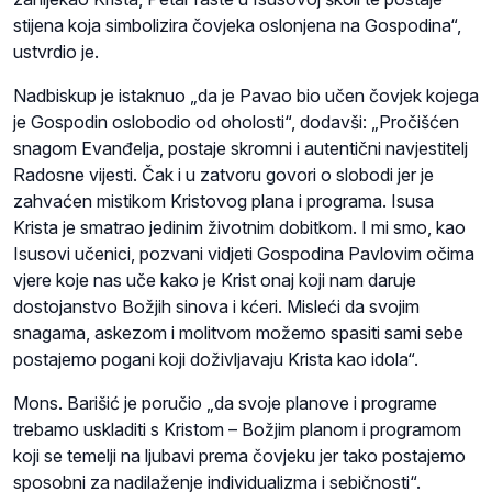
stijena koja simbolizira čovjeka oslonjena na Gospodina“,
ustvrdio je.
Nadbiskup je istaknuo „da je Pavao bio učen čovjek kojega
je Gospodin oslobodio od oholosti“, dodavši: „Pročišćen
snagom Evanđelja, postaje skromni i autentični navjestitelj
Radosne vijesti. Čak i u zatvoru govori o slobodi jer je
zahvaćen mistikom Kristovog plana i programa. Isusa
Krista je smatrao jedinim životnim dobitkom. I mi smo, kao
Isusovi učenici, pozvani vidjeti Gospodina Pavlovim očima
vjere koje nas uče kako je Krist onaj koji nam daruje
dostojanstvo Božjih sinova i kćeri. Misleći da svojim
snagama, askezom i molitvom možemo spasiti sami sebe
postajemo pogani koji doživljavaju Krista kao idola“.
Mons. Barišić je poručio „da svoje planove i programe
trebamo uskladiti s Kristom – Božjim planom i programom
koji se temelji na ljubavi prema čovjeku jer tako postajemo
sposobni za nadilaženje individualizma i sebičnosti“.