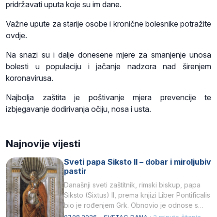
pridržavati uputa koje su im dane.
Važne upute za starije osobe i kronične bolesnike potražite
ovdje.
Na snazi su i dalje donesene mjere za smanjenje unosa
bolesti u populaciju i jačanje nadzora nad širenjem
koronavirusa.
Najbolja zaštita je poštivanje mjera prevencije te
izbjegavanje dodirivanja očiju, nosa i usta.
Najnovije vijesti
Sveti papa Siksto II – dobar i miroljubiv
pastir
Današnji sveti zaštitnik, rimski biskup, papa
Siksto (Sixtus) II, prema knjizi Liber Pontificalis
bio je rođenjem Grk. Obnovio je odnose s
afričkim…
07.08.2026. · SVETAC DANA ·
2 minute čitanja