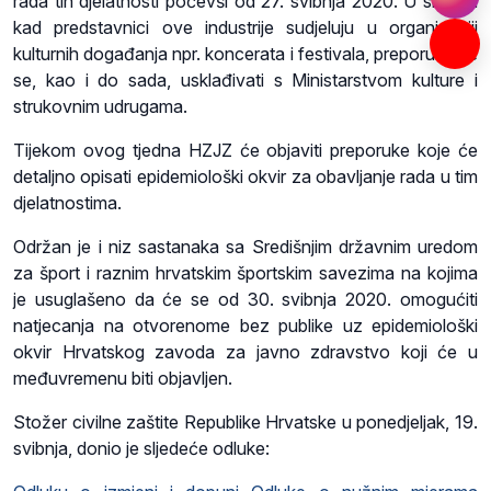
rada tih djelatnosti počevši od 27. svibnja 2020. U slučaju
kad predstavnici ove industrije sudjeluju u organizaciji
kulturnih događanja npr. koncerata i festivala, preporuke će
se, kao i do sada, usklađivati s Ministarstvom kulture i
strukovnim udrugama.
Tijekom ovog tjedna HZJZ će objaviti preporuke koje će
detaljno opisati epidemiološki okvir za obavljanje rada u tim
djelatnostima.
Održan je i niz sastanaka sa Središnjim državnim uredom
za šport i raznim hrvatskim športskim savezima na kojima
je usuglašeno da će se od 30. svibnja 2020. omogućiti
natjecanja na otvorenome bez publike uz epidemiološki
okvir Hrvatskog zavoda za javno zdravstvo koji će u
međuvremenu biti objavljen.
Stožer civilne zaštite Republike Hrvatske u ponedjeljak, 19.
svibnja, donio je sljedeće odluke: