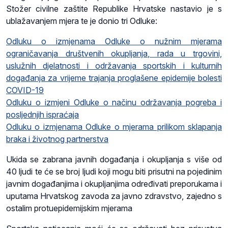
Stožer civilne zaštite Republike Hrvatske nastavio je s
ublažavanjem mjera te je donio tri Odluke:
Odluku o izmjenama Odluke o nužnim mjerama
ograničavanja društvenih okupljanja, rada u trgovini,
uslužnih djelatnosti i održavanja sportskih i kulturnih
događanja za vrijeme trajanja proglašene epidemije bolesti
COVID-19
Odluku o izmjeni Odluke o načinu održavanja pogreba i
posljednjih ispraćaja
Odluku o izmjenama Odluke o mjerama prilikom sklapanja
braka i životnog partnerstva
Ukida se zabrana javnih događanja i okupljanja s više od
40 ljudi te će se broj ljudi koji mogu biti prisutni na pojedinim
javnim događanjima i okupljanjima određivati preporukama i
uputama Hrvatskog zavoda za javno zdravstvo, zajedno s
ostalim protuepidemijskim mjerama