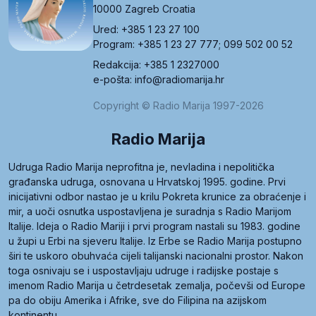
10000 Zagreb Croatia
Ured: +385 1 23 27 100
Program: +385 1 23 27 777; 099 502 00 52
Redakcija: +385 1 2327000
e-pošta: info@radiomarija.hr
Copyright © Radio Marija 1997-2026
Radio Marija
Udruga Radio Marija neprofitna je, nevladina i nepolitička
građanska udruga, osnovana u Hrvatskoj 1995. godine. Prvi
inicijativni odbor nastao je u krilu Pokreta krunice za obraćenje i
mir, a uoči osnutka uspostavljena je suradnja s Radio Marijom
Italije. Ideja o Radio Mariji i prvi program nastali su 1983. godine
u župi u Erbi na sjeveru Italije. Iz Erbe se Radio Marija postupno
širi te uskoro obuhvaća cijeli talijanski nacionalni prostor. Nakon
toga osnivaju se i uspostavljaju udruge i radijske postaje s
imenom Radio Marija u četrdesetak zemalja, počevši od Europe
pa do obiju Amerika i Afrike, sve do Filipina na azijskom
kontinentu.