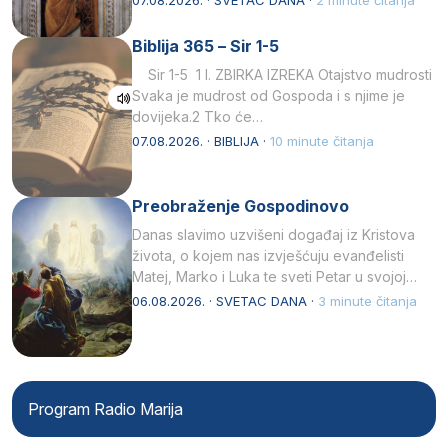
Biblija 365 – Sir 1-5
Sir 1-5 1 I. ZBIRKA IZREKA Otajstvo mudrosti
Svaka je mudrost od Gospoda i s njime je
dovijeka.2 Tko će…
07.08.2026. · BIBLIJA ·
10 minute čitanja
Preobraženje Gospodinovo
Danas slavimo uzvišeni događaj iz Kristova
života, o kojem nas izvješćuju evanđelisti
Matej, Marko i Luka te sveti Petar u svojoj
drugoj…
06.08.2026. · SVETAC DANA ·
3 minute čitanja
Program Radio Marija