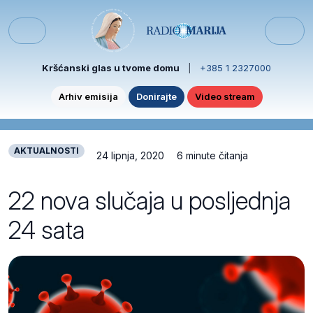
Skip to content
Skip to footer
Menu
Kršćanski glas u tvome domu
|
+385 1 2327000
Arhiv emisija
Donirajte
Video stream
AKTUALNOSTI
24 lipnja, 2020
6 minute čitanja
22 nova slučaja u posljednja
24 sata