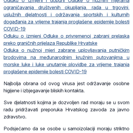
Odluku o izmjeni i dopuni Odluke o nužnim mjerama
ograničavanja društvenih okupljanja, rada u trgovini,
uslužnih djelatnosti i održavanja sportskih i kulturnih
događanja za vrijeme trajanja proglašene epidemije bolesti
COVID-19
Odluku o izmjeni Odluke o privremenoj zabrani prelaska
preko graničnih prijelaza Republike Hrvatske
Odluka o nužnoj mjeri zabrane uplovljavanja putničkim
brodovima na međunarodnim kružnim putovanjima u
morske luke i luke unutarnje plovidbe za vrijeme trajanja
proglašene epidemije bolesti COVID-19
Najbolja obrana od ovog virusa jest održavanje osobne
higijene i izbjegavanje bliskih kontakta.
Sve djelatnosti kojima je dozvoljen rad moraju se u svom
radu pridržavati preporuka Hrvatskog zavoda za javno
zdravstvo.
Podsjećamo da se osobe u samoizolaciji moraju striktno