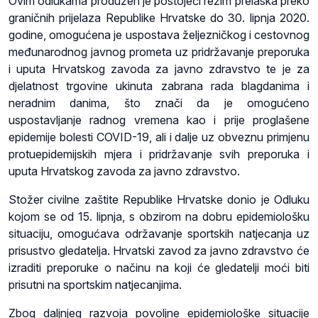
Ovim odlukama produžen je postojeći režim prelaska preko
graničnih prijelaza Republike Hrvatske do 30. lipnja 2020.
godine, omogućena je uspostava željezničkog i cestovnog
međunarodnog javnog prometa uz pridržavanje preporuka
i uputa Hrvatskog zavoda za javno zdravstvo te je za
djelatnost trgovine ukinuta zabrana rada blagdanima i
neradnim danima, što znači da je omogućeno
uspostavljanje radnog vremena kao i prije proglašene
epidemije bolesti COVID-19, ali i dalje uz obveznu primjenu
protuepidemijskih mjera i pridržavanje svih preporuka i
uputa Hrvatskog zavoda za javno zdravstvo.
Stožer civilne zaštite Republike Hrvatske donio je Odluku
kojom se od 15. lipnja, s obzirom na dobru epidemiološku
situaciju, omogućava održavanje sportskih natjecanja uz
prisustvo gledatelja. Hrvatski zavod za javno zdravstvo će
izraditi preporuke o načinu na koji će gledatelji moći biti
prisutni na sportskim natjecanjima.
Zbog daljnjeg razvoja povoljne epidemiološke situacije