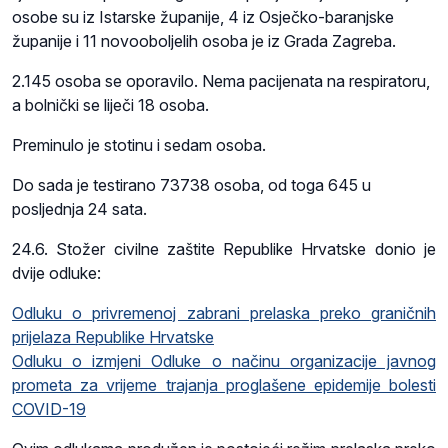
osobe su iz Istarske županije, 4 iz Osječko-baranjske
županije i 11 novooboljelih osoba je iz Grada Zagreba.
2.145 osoba se oporavilo. Nema pacijenata na respiratoru,
a bolnički se liječi 18 osoba.
Preminulo je stotinu i sedam osoba.
Do sada je testirano 73738 osoba, od toga 645 u
posljednja 24 sata.
24.6. Stožer civilne zaštite Republike Hrvatske donio je
dvije odluke:
Odluku o privremenoj zabrani prelaska preko graničnih
prijelaza Republike Hrvatske
Odluku o izmjeni Odluke o načinu organizacije javnog
prometa za vrijeme trajanja proglašene epidemije bolesti
COVID-19