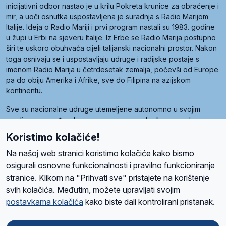
inicijativni odbor nastao je u krilu Pokreta krunice za obraćenje i
mir, a uoči osnutka uspostavljena je suradnja s Radio Marijom
Italije. Ideja o Radio Mariji i prvi program nastali su 1983. godine
u župi u Erbi na sjeveru Italije. Iz Erbe se Radio Marija postupno
širi te uskoro obuhvaća cijeli talijanski nacionalni prostor. Nakon
toga osnivaju se i uspostavljaju udruge i radijske postaje s
imenom Radio Marija u četrdesetak zemalja, počevši od Europe
pa do obiju Amerika i Afrike, sve do Filipina na azijskom
kontinentu.
Sve su nacionalne udruge utemeljene autonomno u svojim
zemljama, a međusobna su povezane preko krovne udruge
pod nazivom Svjetska obitelj Radio Marije (World Family of
Koristimo kolačiće!
Radio Maria). Svjetsku obitelj utemeljilo je sedam članica, među
kojima je i hrvatska Udruga Radio Marija.
Na našoj web stranici koristimo kolačiće kako bismo
osigurali osnovne funkcionalnosti i pravilno funkcioniranje
stranice. Klikom na "Prihvati sve" pristajete na korištenje
svih kolačića. Međutim, možete upravljati svojim
O nama
Radio
Program
Volonteri
Prijatelji
Kontakt
Pravila privatnosti
postavkama kolačića
kako biste dali kontrolirani pristanak.
Kolačići
Uvjeti korištenja
Ova stranica je zaštićena Google reCAPTCHA sustavom