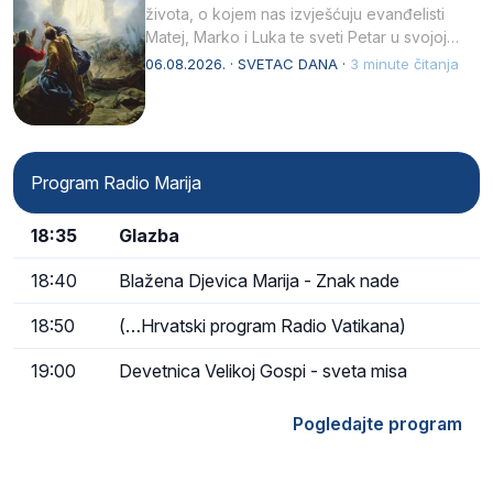
života, o kojem nas izvješćuju evanđelisti
Matej, Marko i Luka te sveti Petar u svojoj
drugoj…
06.08.2026. · SVETAC DANA ·
3 minute čitanja
Program Radio Marija
18:35
Glazba
18:40
Blažena Djevica Marija - Znak nade
18:50
(…Hrvatski program Radio Vatikana)
19:00
Devetnica Velikoj Gospi - sveta misa
Pogledajte program