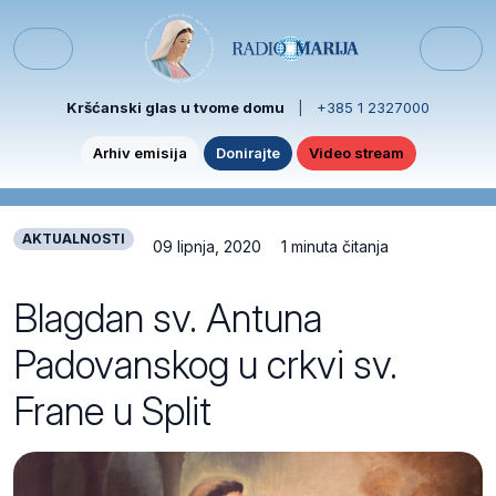
Skip to content
Skip to footer
Menu
Kršćanski glas u tvome domu
|
+385 1 2327000
Arhiv emisija
Donirajte
Video stream
AKTUALNOSTI
09 lipnja, 2020
1 minuta čitanja
Blagdan sv. Antuna
Padovanskog u crkvi sv.
Frane u Split