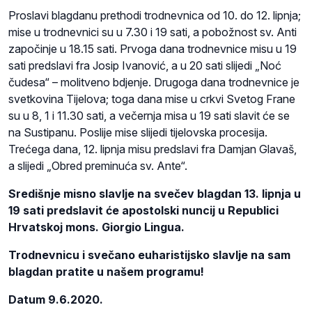
Proslavi blagdanu prethodi trodnevnica od 10. do 12. lipnja;
mise u trodnevnici su u 7.30 i 19 sati, a pobožnost sv. Anti
započinje u 18.15 sati. Prvoga dana trodnevnice misu u 19
sati predslavi fra Josip Ivanović, a u 20 sati slijedi „Noć
čudesa“ – molitveno bdjenje. Drugoga dana trodnevnice je
svetkovina Tijelova; toga dana mise u crkvi Svetog Frane
su u 8, 1 i 11.30 sati, a večernja misa u 19 sati slavit će se
na Sustipanu. Poslije mise slijedi tijelovska procesija.
Trećega dana, 12. lipnja misu predslavi fra Damjan Glavaš,
a slijedi „Obred preminuća sv. Ante“.
Središnje misno slavlje na svečev blagdan 13. lipnja u
19 sati predslavit će apostolski nuncij u Republici
Hrvatskoj mons. Giorgio Lingua.
Trodnevnicu i svečano euharistijsko slavlje na sam
blagdan pratite u našem programu!
Datum 9.6.2020.