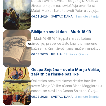
Danas slavimo uzvišeni događaj iz Kristova
života, o kojem nas izvješćuju evanđelisti
Matej, Marko i Luka te sveti Petar u svojoj
drugoj…
06.08.2026. · SVETAC DANA ·
3 minute čitanja
Biblija za svaki dan – Mudr 16-19
Mudr 16-19 16 1 Egipat i Izrael: kobne
životinje, prepelice Zato bijahu primjereno
kažnjeni sličnim životinjamai mučeni mnoštvom
kukaca.2 A narod…
06.08.2026. · BIBLIJA ·
11 minute čitanja
Gospa Snježna – sveta Marija Velika,
zaštitnica rimske bazilike
Obljetnica posvete slavne rimske bazilike
svete Marije Velike (Santa Maria Maggiore) u
narodu se slavi kao Gospa Snježna. Ovaj
naziv, Sancta Maria…
05.08.2026. · SVETAC DANA ·
2 minute čitanja