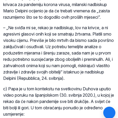
krivaca za pandemiju korona virusa, milanski nadbiskup
Mario Delpini ocijenio je da će trebati vremena da „zaista
razumijemo što se to dogodilo ovih prošlih mjeseci”.
– „Ne sviđa mi se, rekao je nadbiskup, lov na krivce, a ni
agresivni glasovi onih koji se smatraju žrtvama. Platili smo
visoku cijenu. Previše je bilo mrtvih da bismo sada površno
zaključivali i osuđivali. Uz potrebu temeljite analize o
poduzetim mjerama i širenju zaraze, sada nam je u prvom
redu potrebno suosjećanje zbog oboljelih i preminulih. Ali, i
zahvalnosti onima koji su nam pomogli, riskirajući vlastito
zdravlje i zdravlje svojih obitelji“ istaknuo je nadbiskup
Delpini (Repubblica, 24. svibnja).
c) Papa je u tom kontekstu na svetkovinu Duhova uputio
video poruku na španjolskom (30. svibnja 2020.), u kojoj je
rekao da će nakon pandemije sve biti drukčije. A svijet će
biti bolji ili gori. U tom obraćanju ponudio je određeno
usmjerenje: