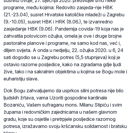
susretu ovdje, 27. siječnja 2020. predvidjeli smo neke
programe, među kojima: Redovito zasjeda-nje HBK
(21.-23.04), susret Hrvatske katoličke mladeži u Zagrebu
(9.-10.05), susret HBK i HRK (8.06.), te izvanredno
zasjedanje HBK (9.06). Pandemija covida-19 koja nas je
zahvatila polovicom ožujka, omela je ove i druge brojne
pastoralne planove i programe, ne samo kod nas, već i,
diljem svijeta. A onda u nedjelju, 22. ožujka 2020. u 6, 24
sati dogodio se u Zagrebu potres (5,5 stupnjeva) koji je
ostavio razorne posljedice, kako na zgradama gdje ljudi
žive, tako i na sakralnim objektima u kojima se Bogu mole i
euharistiju slave.
Dok Bogu zahvaljujemo da usprkos silini potresa nije bilo
ljudskih žrtava, vama Uzoriti gospodine kardinale
Bozaniću, Vašem sufraganu mons. Milanu Stipiću i svim
župama i redovničkim zajednicama u našem glavnom
gradu, koje su osjetile i pretrpjele posljedice razornog
potresa, izražavamo svoju kršćansku solidarnost i bratsku