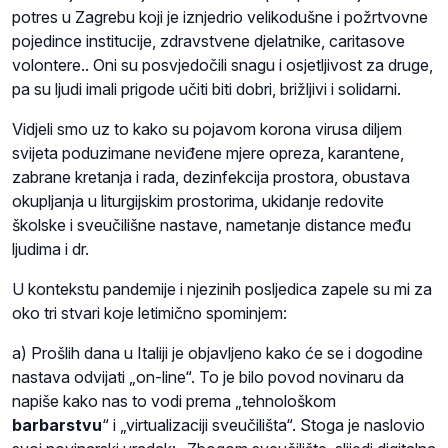
potres u Zagrebu koji je iznjedrio velikodušne i požrtvovne
pojedince institucije, zdravstvene djelatnike, caritasove
volontere.. Oni su posvjedočili snagu i osjetljivost za druge,
pa su ljudi imali prigode učiti biti dobri, brižljivi i solidarni.
Vidjeli smo uz to kako su pojavom korona virusa diljem
svijeta poduzimane neviđene mjere opreza, karantene,
zabrane kretanja i rada, dezinfekcija prostora, obustava
okupljanja u liturgijskim prostorima, ukidanje redovite
školske i sveučilišne nastave, nametanje distance među
ljudima i dr.
U kontekstu pandemije i njezinih posljedica zapele su mi za
oko tri stvari koje letimično spominjem:
a) Prošlih dana u Italiji je objavljeno kako će se i dogodine
nastava odvijati „on-line“. To je bilo povod novinaru da
napiše kako nas to vodi prema „tehnološkom
barbarstvu
“ i „virtualizaciji sveučilišta“. Stoga je naslovio