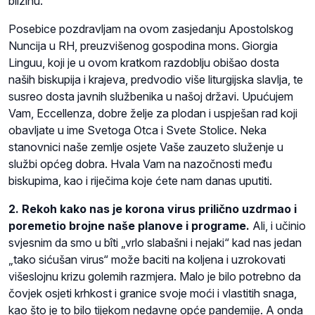
blizinu.
Posebice pozdravljam na ovom zasjedanju Apostolskog
Nuncija u RH, preuzvišenog gospodina mons. Giorgia
Linguu, koji je u ovom kratkom razdoblju obišao dosta
naših biskupija i krajeva, predvodio više liturgijska slavlja, te
susreo dosta javnih službenika u našoj državi. Upućujem
Vam, Eccellenza, dobre želje za plodan i uspješan rad koji
obavljate u ime Svetoga Otca i Svete Stolice. Neka
stanovnici naše zemlje osjete Vaše zauzeto služenje u
službi općeg dobra. Hvala Vam na nazočnosti među
biskupima, kao i riječima koje ćete nam danas uputiti.
2. Rekoh kako nas je korona virus prilično uzdrmao i
poremetio brojne naše planove i programe.
Ali, i učinio
svjesnim da smo u bîti „vrlo slabašni i nejaki“ kad nas jedan
„tako sićušan virus“ može baciti na koljena i uzrokovati
višeslojnu krizu golemih razmjera. Malo je bilo potrebno da
čovjek osjeti krhkost i granice svoje moći i vlastitih snaga,
kao što je to bilo tijekom nedavne opće pandemije. A onda