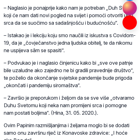
– Naglasio je ponajprije kako nam je potreban „Duh Sveti
koji će nam dati novi pogled na svijet i pomoći otvoriti um i
srca da se suočimo sa sadašnjošću i budućnošću“.
– Istakao je i lekciju koju smo naučili iz iskustva s Covidom-
19, da je „čovječanstvo jedna ljudska obitelj, te da nikomu
ne uspijeva sâm se spasiti“.
– Podvukao je i naglasio činjenicu kako bi „sve ove patnje
bile uzaludne ako zajedno ne bi gradili pravednije društvo“,
te poželio da okončanje svjetske pandemije bude prigoda
„okončati i pandemiju siromaštva“.
– Završio je preporukom i željom da se sve više „otvaramo
Duhu Svetomu koji neka nam promijeni srca i pomogne
nam postati boljima“. (Hina, 31. 05. 2020.).
Ovim Papinim razmišljanjima i željama moglo bi se dodati
samo onu završnu riječ iz Konavoske zdravice: „I hoće