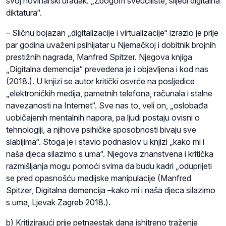
svoj novinarski uradak: „Zbogom sveučilište, slijedi digitalna
diktatura“.
– Sličnu bojazan „digitalizacije i virtualizacije“ izrazio je prije
par godina uvaženi psihijatar u Njemačkoj i dobitnik brojnih
prestižnih nagrada, Manfred Spitzer. Njegova knjiga
„Digitalna demencija“ prevedena je i objavljena i kod nas
(2018.). U knjizi se autor kritički osvrće na posljedice
„elektroničkih medija, pametnih telefona, računala i stalne
navezanosti na Internet“. Sve nas to, veli on, „oslobađa
uobičajenih mentalnih napora, pa ljudi postaju ovisni o
tehnologiji, a njihove psihičke sposobnosti bivaju sve
slabijima“. Stoga je i stavio podnaslov u knjizi „kako mi i
naša djeca silazimo s uma“. Njegova znanstvena i kritička
razmišljanja mogu pomoći svima da budu kadri „oduprijeti
se pred opasnošću medijske manipulacije (Manfred
Spitzer, Digitalna demencija –kako mi i naša djeca silazimo
s uma, Ljevak Zagreb 2018.).
b) Kritizirajući prije petnaestak dana ishitreno traženje