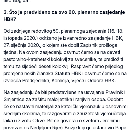
ako Bog da“.
3. Što je predviđeno za ovo 60. plenarno zasjedanje
HBK?
Od zadnjega redovitog 59. plenarnoga zajedanja (16.-18.
listopada 2020.) održano je izvanredno zasjedanje HBK,
27. siječnja 2020., o kojem ste dobili Zapisnik prošloga
tjedna. Na ovom zasjedanju osvrnut ćemo se na deveti
pastoralno-katehetski kolokvij za svećenike, te predložiti
temu za sljedeći deseti kolokvij. Raspravit ćemo prijedlog
promjena nekih članaka Statuta HBK i osvrnut ćemo se na
izvješća Predsjednika, Komisija, Vijeća i Odbora HBK.
Na zasjedanju će biti predstavljene na usvajanje Pravilnik i
Smjernice za zaštitu maloljetnika i ranjivih osoba. Odobrit
će se nastavni materijali za katolički vjeronauk u osnovnim i
srednjim školama, te razgovarati o zauzetosti vjeroučitelja
laika u životu Crkve. Bit će govora i o svetom Jeronimu
povezano s Nedjeljom Riječi Božje koju je ustanovio Papa