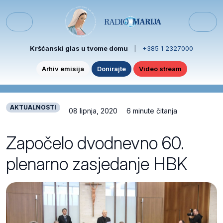
Skip to content
Skip to footer
Menu
Kršćanski glas u tvome domu
|
+385 1 2327000
Arhiv emisija
Donirajte
Video stream
AKTUALNOSTI
08 lipnja, 2020
6 minute čitanja
Započelo dvodnevno 60.
plenarno zasjedanje HBK