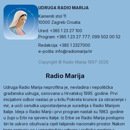
UDRUGA RADIO MARIJA
Kameniti stol 11
10000 Zagreb Croatia
Ured: +385 1 23 27 100
Program: +385 1 23 27 777; 099 502 00 52
Redakcija: +385 1 2327000
e-pošta: info@radiomarija.hr
Copyright © Radio Marija 1997-2026
Radio Marija
Udruga Radio Marija neprofitna je, nevladina i nepolitička
građanska udruga, osnovana u Hrvatskoj 1995. godine. Prvi
inicijativni odbor nastao je u krilu Pokreta krunice za obraćenje i
mir, a uoči osnutka uspostavljena je suradnja s Radio Marijom
Italije. Ideja o Radio Mariji i prvi program nastali su 1983. godine
u župi u Erbi na sjeveru Italije. Iz Erbe se Radio Marija postupno
širi te uskoro obuhvaća cijeli talijanski nacionalni prostor. Nakon
toga osnivaju se i uspostavljaju udruge i radijske postaje s