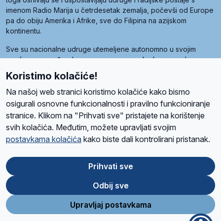
imenom Radio Marija u četrdesetak zemalja, počevši od Europe
pa do obiju Amerika i Afrike, sve do Filipina na azijskom
kontinentu.
Sve su nacionalne udruge utemeljene autonomno u svojim
zemljama, a međusobna su povezane preko krovne udruge
pod nazivom Svjetska obitelj Radio Marije (World Family of
Koristimo kolačiće!
Radio Maria). Svjetsku obitelj utemeljilo je sedam članica, među
kojima je i hrvatska Udruga Radio Marija.
Na našoj web stranici koristimo kolačiće kako bismo
osigurali osnovne funkcionalnosti i pravilno funkcioniranje
stranice. Klikom na "Prihvati sve" pristajete na korištenje
svih kolačića. Međutim, možete upravljati svojim
O nama
Radio
Program
Volonteri
Prijatelji
Kontakt
Pravila privatnosti
postavkama kolačića
kako biste dali kontrolirani pristanak.
Kolačići
Uvjeti korištenja
Ova stranica je zaštićena Google reCAPTCHA sustavom
Prihvati sve
Odbij sve
App
Google
Store
Play
Upravljaj postavkama
Design and development
SIK
&
C-Tel