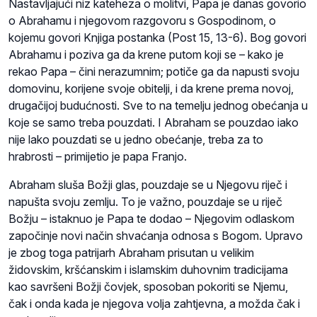
Nastavljajući niz kateheza o molitvi, Papa je danas govorio
o Abrahamu i njegovom razgovoru s Gospodinom, o
kojemu govori Knjiga postanka (Post 15, 13-6). Bog govori
Abrahamu i poziva ga da krene putom koji se – kako je
rekao Papa – čini nerazumnim; potiče ga da napusti svoju
domovinu, korijene svoje obitelji, i da krene prema novoj,
drugačijoj budućnosti. Sve to na temelju jednog obećanja u
koje se samo treba pouzdati. I Abraham se pouzdao iako
nije lako pouzdati se u jedno obećanje, treba za to
hrabrosti – primijetio je papa Franjo.
Abraham sluša Božji glas, pouzdaje se u Njegovu riječ i
napušta svoju zemlju. To je važno, pouzdaje se u riječ
Božju – istaknuo je Papa te dodao – Njegovim odlaskom
započinje novi način shvaćanja odnosa s Bogom. Upravo
je zbog toga patrijarh Abraham prisutan u velikim
židovskim, kršćanskim i islamskim duhovnim tradicijama
kao savršeni Božji čovjek, sposoban pokoriti se Njemu,
čak i onda kada je njegova volja zahtjevna, a možda čak i