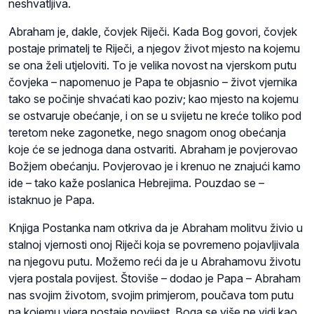
neshvatljiva.
Abraham je, dakle, čovjek Riječi. Kada Bog govori, čovjek
postaje primatelj te Riječi, a njegov život mjesto na kojemu
se ona želi utjeloviti. To je velika novost na vjerskom putu
čovjeka – napomenuo je Papa te objasnio – život vjernika
tako se počinje shvaćati kao poziv; kao mjesto na kojemu
se ostvaruje obećanje, i on se u svijetu ne kreće toliko pod
teretom neke zagonetke, nego snagom onog obećanja
koje će se jednoga dana ostvariti. Abraham je povjerovao
Božjem obećanju. Povjerovao je i krenuo ne znajući kamo
ide – tako kaže poslanica Hebrejima. Pouzdao se –
istaknuo je Papa.
Knjiga Postanka nam otkriva da je Abraham molitvu živio u
stalnoj vjernosti onoj Riječi koja se povremeno pojavljivala
na njegovu putu. Možemo reći da je u Abrahamovu životu
vjera postala povijest. Štoviše – dodao je Papa – Abraham
nas svojim životom, svojim primjerom, poučava tom putu
na kojemu vjera postaje povijest. Boga se više ne vidi kao