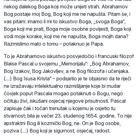
nekog dalekog Boga koji može unijeti strah. Abrahamov
Bog postaje moj Bog, Bog koji me ne napušta. Pitam se, i
vas pitam: imamo li mi to iskustvo Boga, „svoga Boga“,
Boga koji me prati, Boga moje osobne povijesti, Boga koji
vodi moje korake, koji me ne napušta, Boga mojih dana?
Razmislimo malo o tomu – potaknuo je Papa.
To je Abrahamovo iskustvo posvjedočio i francuski filozof
Blaise Pascal u svojemu „Memorijalu“: „Bog Abrahamov,
Bog Izakov, Bog Jakovljev, a ne Bog filozofa i učenjaka.
(…) Bog Isusa Krista“ – podsjetio je te objasnio da te riječi
ne izražavaju intelektualno razmišljanje koje bi mudar
čovjek poput Pascala mogao potaknuti o Bogu, nego
očituju živi, iskušani osjećaj njegove prisutnosti. Pascal
zapisuje čak i točan trenutak u kojemu je osjetio tu
stvarnost; bila je večer 23. studenog 1654. godine. To nije
apstraktni Bog ili kozmički Bog, ne. On je Bog osobe,
poziva (…) Bog koji je sigurnost, osjećaj, radost.