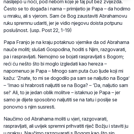
naslijepo u noći, pod nebom koje je taj put bez zvijezda.
Često se to događa i nama – primijetio je Papa – da hodimo
u mraku, ali s vjerom. Sam će Bog zaustaviti Abrahamovu
ruku spremnu udariti, jer je vidio njegovu doista potpunu
poslušnost. (usp. Post 22, 1-19)
Papa Franjo je na kraju potaknuo vjernike da od Abrahama
nauče moliti; slušati Gospodina, hoditi s Njim, razgovarati,
pa i raspravljati. Nemojmo se bojati raspravljati s Bogom;
reći ću nešto što bi moglo izgledati kao hereza –
napomenuo je Papa – Mnogo sam puta čuo ljude koji mi
kažu: ‘Znate, to mi se dogodilo pa sam se naljutio na Boga’
– ‘Imao si hrabrosti naljutiti se na Boga? – ‘Da, naljutio sam
se!’ Ali, to je jedan oblik molitve – istaknuo je Papa – jer
samo je dijete sposobno naljutiti se na tatu i poslije se
ponovno s njim susresti.
Naučimo od Abrahama moliti u vjeri, razgovarati,
raspravljati, ali uvijek spremni prihvatiti riječ Božju i staviti ju
u praksu. Naučimo razgovarati s Bogom kao što sin