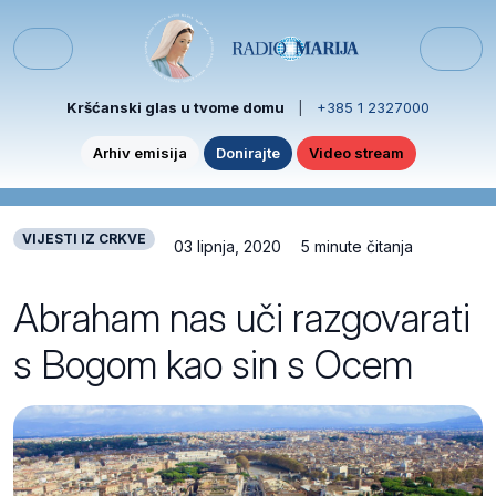
Skip to content
Skip to footer
Menu
Kršćanski glas u tvome domu
|
+385 1 2327000
Arhiv emisija
Donirajte
Video stream
VIJESTI IZ CRKVE
03 lipnja, 2020
5 minute čitanja
Abraham nas uči razgovarati
s Bogom kao sin s Ocem