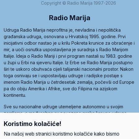
Copyright © Radio Marija 1997-2026
Radio Marija
Udruga Radio Marija neprofitna je, nevladina i nepolitička
građanska udruga, osnovana u Hrvatskoj 1995. godine. Prvi
inicijativni odbor nastao je u krilu Pokreta krunice za obraćenje i
mir, a uoči osnutka uspostavljena je suradnja s Radio Marijom
Italije. Ideja o Radio Mariji i prvi program nastali su 1983. godine
u župi u Erbi na sjeveru Italije. Iz Erbe se Radio Marija postupno
širi te uskoro obuhvaća cijeli talijanski nacionalni prostor. Nakon
toga osnivaju se i uspostavljaju udruge i radijske postaje s
imenom Radio Marija u četrdesetak zemalja, počevši od Europe
pa do obiju Amerika i Afrike, sve do Filipina na azijskom
kontinentu.
Sve su nacionalne udruge utemeljene autonomno u svojim
zemljama, a međusobna su povezane preko krovne udruge
pod nazivom Svjetska obitelj Radio Marije (World Family of
Koristimo kolačiće!
Radio Maria). Svjetsku obitelj utemeljilo je sedam članica, među
kojima je i hrvatska Udruga Radio Marija.
Na našoj web stranici koristimo kolačiće kako bismo