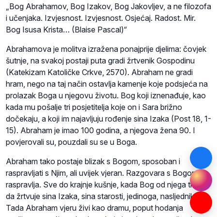
„Bog Abrahamov, Bog Izakov, Bog Jakovljev, a ne filozofa
i učenjaka. Izvjesnost. Izvjesnost. Osjećaj. Radost. Mir.
Bog Isusa Krista… (Blaise Pascal)“
Abrahamova je molitva izražena ponajprije djelima: čovjek
šutnje, na svakoj postaji puta gradi žrtvenik Gospodinu
(Katekizam Katoličke Crkve, 2570). Abraham ne gradi
hram, nego na taj način ostavlja kamenje koje podsjeća na
prolazak Boga u njegovu životu. Bog koji iznenađuje, kao
kada mu pošalje tri posjetitelja koje on i Sara brižno
dočekaju, a koji im najavljuju rođenje sina Izaka (Post 18, 1-
15). Abraham je imao 100 godina, a njegova žena 90. I
povjerovali su, pouzdali su se u Boga.
Abraham tako postaje blizak s Bogom, sposoban i
raspravljati s Njim, ali uvijek vjeran. Razgovara s Bogom i
raspravlja. Sve do krajnje kušnje, kada Bog od njega traži
da žrtvuje sina Izaka, sina starosti, jedinoga, nasljednika.
Tada Abraham vjeru živi kao dramu, poput hodanja