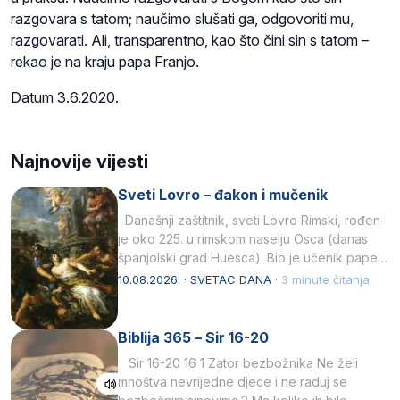
razgovara s tatom; naučimo slušati ga, odgovoriti mu,
razgovarati. Ali, transparentno, kao što čini sin s tatom –
rekao je na kraju papa Franjo.
Datum 3.6.2020.
Najnovije vijesti
Sveti Lovro – đakon i mučenik
Današnji zaštitnik, sveti Lovro Rimski, rođen
je oko 225. u rimskom naselju Osca (danas
španjolski grad Huesca). Bio je učenik pape…
10.08.2026. · SVETAC DANA ·
3 minute čitanja
Biblija 365 – Sir 16-20
Sir 16-20 16 1 Zator bezbožnika Ne želi
mnoštva nevrijedne djece i ne raduj se