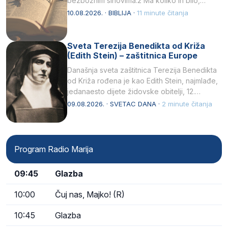
bezbožnim sinovima.2 Ma koliko ih bilo,…
10.08.2026. · BIBLIJA ·
11 minute čitanja
Sveta Terezija Benedikta od Križa
(Edith Stein) – zaštitnica Europe
Današnja sveta zaštitnica Terezija Benedikta
od Križa rođena je kao Edith Stein, najmlađe,
jedanaesto dijete židovske obitelji, 12.
listopada 1891, u Wrocławu…
09.08.2026. · SVETAC DANA ·
2 minute čitanja
Program Radio Marija
09:45
Glazba
10:00
Čuj nas, Majko! (R)
10:45
Glazba