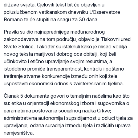
države svijeta. Cjeloviti tekst bit će objavljen u
poluslužbenom vatikanskom dnevniku L’Osservatore
Romano te će stupiti na snagu za 30 dana.
Pravila su dio najnaprednijega međunarodnog
zakonodavstva na tom području, objavio je Tiskovni ured
Svete Stolice. Također su istaknuli kako je misao vodilja
novog teksta marljivost dobrog oca obitelji, koji želi
učinkovito i etično upravljanje svojim resursima, a
istodobno promiče transparentnost, kontrolu i pošteno
tretiranje stvarne konkurencije između onih koji žele
uspostaviti ekonomski odnos s zainteresiranim tijelima.
Članak 5 dokumenta govori o temeljnim načelima kao što
su: etika u orijentaciji ekonomskog izbora i sugovornika o
parametrima poštovanja socijalnog nauka Crkve;
administrativna autonomija i supsidijarnost u odluci tijela za
upravljanje; odana suradnja između tijela i različitih uprava
namjesništva.