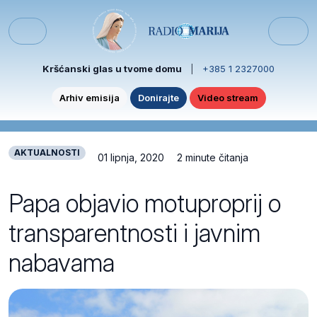
Skip to content
Skip to footer
Menu
Kršćanski glas u tvome domu
|
+385 1 2327000
Arhiv emisija
Donirajte
Video stream
AKTUALNOSTI
01 lipnja, 2020
2 minute čitanja
Papa objavio motuproprij o
transparentnosti i javnim
nabavama