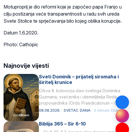
Motuproprij je dio reformi koje je započeo papa Franjo u
cilju postizanja veće transparentnosti u radu svih ureda
Svete Stolice te sprječavanja bilo kojeg oblika korupcije.
Datum 1.6.2020.
Photo: Cathopic
Najnovije vijesti
Sveti Dominik – prijatelj siromaha i
širitelj krunice
Crkva 8. kolovoza slavi svetoga Dominika
Guzmana, svećenika i utemeljitelja Reda
propovjednika (Ordo Praedicatorum – OP).
Svojim životom, dubokom ljubavlju prema
08.08.2026. · SVETAC DANA ·
3 minute čitanja
Kristu…
Biblija 365 – Sir 6-10