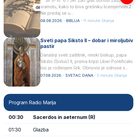
Sir 6-10 6 1 Jer zao glas donosi zazor i
sramotu, kako to biva grešniku licemjernom.2
Ne predaj se u…
08.08.2026. · BIBLIJA ·
11 minute čitanja
Sveti papa Siksto II – dobar i miroljubiv
pastir
Današnji sveti zaštitnik, rimski biskup, papa
Siksto (Sixtus) II, prema knjizi Liber Pontificalis
bio je rođenjem Grk. Obnovio je odnose s
afričkim…
07.08.2026. · SVETAC DANA ·
2 minute čitanja
Program Radio Marija
00:30
Sacerdos in aeternum (R)
01:30
Glazba