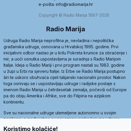
e-pošta: info@radiomarija.hr
Copyright © Radio Marija 1997-2026
Radio Marija
Udruga Radio Marija neprofitna je, nevladina i nepolitička
građanska udruga, osnovana u Hrvatskoj 1995. godine. Prvi
inicijativni odbor nastao je u krilu Pokreta krunice za obraćenje i
mir, a uoči osnutka uspostavljena je suradnja s Radio Marijom
Italije. Ideja o Radio Mariji i prvi program nastali su 1983. godine
u župi u Erbi na sjeveru Italije. Iz Erbe se Radio Marija postupno
širi te uskoro obuhvaća cijeli talijanski nacionalni prostor. Nakon
toga osnivaju se i uspostavljaju udruge i radijske postaje s
imenom Radio Marija u četrdesetak zemalja, počevši od Europe
pa do obiju Amerika i Afrike, sve do Filipina na azijskom
kontinentu.
Sve su nacionalne udruge utemeljene autonomno u svojim
zemljama, a međusobna su povezane preko krovne udruge
pod nazivom Svjetska obitelj Radio Marije (World Family of
Koristimo kolačiće!