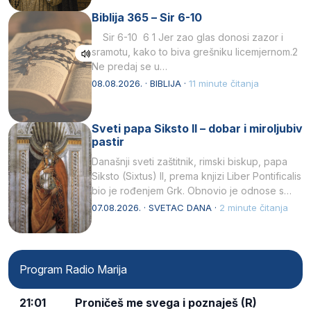
Biblija 365 – Sir 6-10
Sir 6-10 6 1 Jer zao glas donosi zazor i
sramotu, kako to biva grešniku licemjernom.2
Ne predaj se u…
08.08.2026. · BIBLIJA ·
11 minute čitanja
Sveti papa Siksto II – dobar i miroljubiv
pastir
Današnji sveti zaštitnik, rimski biskup, papa
Siksto (Sixtus) II, prema knjizi Liber Pontificalis
bio je rođenjem Grk. Obnovio je odnose s
afričkim…
07.08.2026. · SVETAC DANA ·
2 minute čitanja
Program Radio Marija
21:01
Proničeš me svega i poznaješ (R)