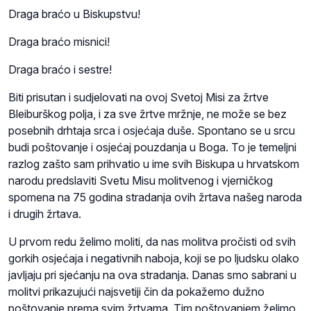
Draga braćo u Biskupstvu!
Draga braćo misnici!
Draga braćo i sestre!
Biti prisutan i sudjelovati na ovoj Svetoj Misi za žrtve
Bleiburškog polja, i za sve žrtve mržnje, ne može se bez
posebnih drhtaja srca i osjećaja duše. Spontano se u srcu
budi poštovanje i osjećaj pouzdanja u Boga. To je temeljni
razlog zašto sam prihvatio u ime svih Biskupa u hrvatskom
narodu predslaviti Svetu Misu molitvenog i vjerničkog
spomena na 75 godina stradanja ovih žrtava našeg naroda
i drugih žrtava.
U prvom redu želimo moliti, da nas molitva pročisti od svih
gorkih osjećaja i negativnih naboja, koji se po ljudsku olako
javljaju pri sjećanju na ova stradanja. Danas smo sabrani u
molitvi prikazujući najsvetiji čin da pokažemo dužno
poštovanje prema svim žrtvama. Tim poštovanjem želimo