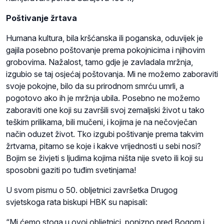
Poštivanje žrtava
Humana kultura, bila kršćanska ili poganska, oduvijek je
gajila posebno poštovanje prema pokojnicima i njihovim
grobovima. Nažalost, tamo gdje je zavladala mržnja,
izgubio se taj osjećaj poštovanja. Mi ne možemo zaboraviti
svoje pokojne, bilo da su prirodnom smrću umrli, a
pogotovo ako ih je mržnja ubila. Posebno ne možemo
zaboraviti one koji su završili svoj zemaljski život u tako
teškim prilikama, bili mučeni, i kojima je na nečovječan
način oduzet život. Tko izgubi poštivanje prema takvim
žrtvama, pitamo se koje i kakve vrijednosti u sebi nosi?
Bojim se živjeti s ljudima kojima ništa nije sveto ili koji su
sposobni gaziti po tuđim svetinjama!
U svom pismu o 50. obljetnici završetka Drugog
svjetskoga rata biskupi HBK su napisali:
“Mi ćemo stoga u ovoj obljetnici, ponizno pred Bogom i