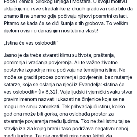
Foče i Zenice, Širokog Brijega i Mostara. U svoju molitvu
uključujemo i sve stradalnike iz drugih gradova i sela bilo da
znamo ili ne znamo gdje počivaju njihovi posmrtni ostaci.
Pitamo se kada će se dići šutnja s tih grobova. To velikim
dijelom ovisi i o današnjim nositeljima vlasti!
„Istina će vas osloboditi“
Jasno je da treba stvarati klimu suživota, praštanja,
pomirenja i vraćanja povjerenja. Ali te važne životne
postavke izgradnje mira počivaju na temeljima istine. Ne
može se graditi proces pomirenja i povjerenja, bez nutarnje
katarze, koja se oslanja na riječi iz Evanđelja: «Istina će
vas osloboditi» (Iv 8,32). Valja ljudski i vjernički svaku stvar
pravim imenom nazvati i ukazati na činjenice koje se ne
mogu i ne smiju zanijekati. Tek prihvaćajući istinu, koliko
god ona može biti gorka, ona oslobađa prostor za
stvaranje povjerenja među ljudima. Tko ne želi istinu taj se
stavlja iza zla kojeg brani i tako podržava negativni naboj
među ljudima. Taj nije graditelj mira nego širitelj zla.