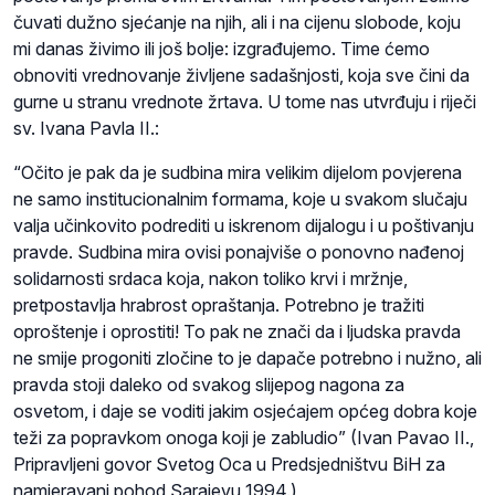
čuvati dužno sjećanje na njih, ali i na cijenu slobode, koju
mi danas živimo ili još bolje: izgrađujemo. Time ćemo
obnoviti vrednovanje življene sadašnjosti, koja sve čini da
gurne u stranu vrednote žrtava. U tome nas utvrđuju i riječi
sv. Ivana Pavla II.:
“Očito je pak da je sudbina mira velikim dijelom povjerena
ne samo institucionalnim formama, koje u svakom slučaju
valja učinkovito podrediti u iskrenom dijalogu i u poštivanju
pravde. Sudbina mira ovisi ponajviše o ponovno nađenoj
solidarnosti srdaca koja, nakon toliko krvi i mržnje,
pretpostavlja hrabrost opraštanja. Potrebno je tražiti
oproštenje i oprostiti! To pak ne znači da i ljudska pravda
ne smije progoniti zločine to je dapače potrebno i nužno, ali
pravda stoji daleko od svakog slijepog nagona za
osvetom, i daje se voditi jakim osjećajem općeg dobra koje
teži za popravkom onoga koji je zabludio” (Ivan Pavao II.,
Pripravljeni govor Svetog Oca u Predsjedništvu BiH za
namjeravani pohod Sarajevu 1994.)