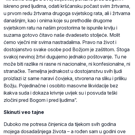
iskreno pred ljudima, odati kršćansku počast svim žrtvama,
u prvom redu žrtvama drugoga svjetskog rata, ali i žrtvama
današnjim, kao i onima koje su prethodile drugome
svjetskom ratu na našim prostorima te ispunile krvlju i
suzama gotovo čitavo naše dvadeseto stoljeće. Molit
ćemo vječni mir svima nastradalima. Pravo na život i
dostojanstvo svake osobe pod Božjom je zaštitom. Stoga
svakoj nevinoj žrtvi dugujemo jednako poštovanje. Tu ne
može biti razlike ni rasne ni nacionalne, ni konfesionalne, ni
stranačke. Temeljna jednakost u dostojanstvu svih ljudi
proizlazi iz same naravi čovjeka, stvorena na sliku i priliku
Božju. Pojedinačne i osobito masovne likvidacije bez
ikakva suda i dokaza krivnje uvijek su i posvuda teški
zločini pred Bogom i pred ljudima”.
Skinuti veo tajne
Duboko me potresa činjenica da tijekom svih godina
mojega dosadašnjega života – a rođen sam u godini ove