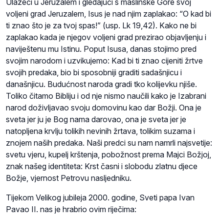
Ulazeći u Jeruzalem i gledajući s maslinske Gore svoj
voljeni grad Jeruzalem, Isus je nad njim zaplakao: “O kad bi
ti znao što je za tvoj spas!” (usp. Lk 19,42). Kako ne bi
zaplakao kada je njegov voljeni grad prezirao objavljenju i
naviještenu mu Istinu. Poput Isusa, danas stojimo pred
svojim narodom i uzvikujemo: Kad bi ti znao cijeniti žrtve
svojih predaka, bio bi sposobniji graditi sadašnjicu i
današnjicu. Budućnost naroda gradi tko kolijevku njiše.
Toliko čitamo Bibliju i od nje nismo naučili kako je Izabrani
narod doživljavao svoju domovinu kao dar Božji. Ona je
sveta jer ju je Bog nama darovao, ona je sveta jer je
natopljena krvlju tolikih nevinih žrtava, tolikim suzama i
znojem naših predaka. Naši predci su nam namrli najsvetije:
svetu vjeru, kupelj krštenja, pobožnost prema Majci Božjoj,
znak našeg identiteta: Krst časni i slobodu zlatnu djece
Božje, vjernost Petrovu nasljedniku.
Tijekom Velikog jubileja 2000. godine, Sveti papa Ivan
Pavao II. nas je hrabrio ovim riječima: