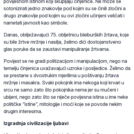
povijesnom istinom koji skupljaju činjenice. Ne može se
sotonizirati jedno znakovlje pod kojim su se činili zločini a
drugo znakovlje pod kojim su ovi zločini učinjeni veličati i
nametati javnosti kao simbole.
Danas, obilježavajući 75. obljetnicu bleiburških žrtava, koje
su bile žrtve mržnje i nasilja, želimo dići dostojanstveno
glas poruke da se zaustavi manipuliranje žrtvama.
Povijest se ne gradi politizacijom i manipulacijom, nego na
temelju činjenica uvažavajući uzroke i posljedice. Želimo da
se prestane s dvostrukim mjerilima u poštivanju žrtava
mržnje i masakra. Svaki pokojnik ima nekoga koji krvari u
srcu ne samo zato što pokojnika nema jer su mučeni i
ubijeni, nego zato što se niječe povijesna istina u ime neke
političke “istine”, mitologije i moći koje se povode nekim
drugim interesima.
Izgradnja civilizacije ljubavi