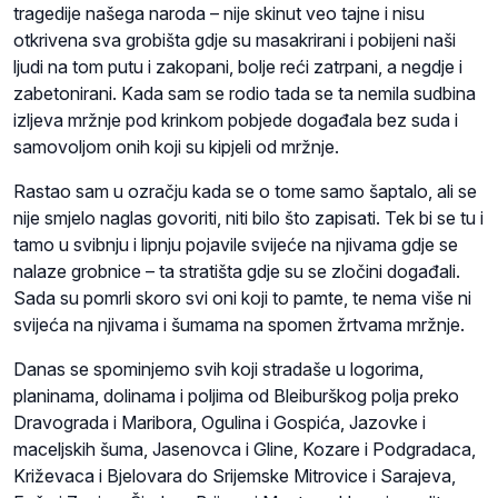
tragedije našega naroda – nije skinut veo tajne i nisu
otkrivena sva grobišta gdje su masakrirani i pobijeni naši
ljudi na tom putu i zakopani, bolje reći zatrpani, a negdje i
zabetonirani. Kada sam se rodio tada se ta nemila sudbina
izljeva mržnje pod krinkom pobjede događala bez suda i
samovoljom onih koji su kipjeli od mržnje.
Rastao sam u ozračju kada se o tome samo šaptalo, ali se
nije smjelo naglas govoriti, niti bilo što zapisati. Tek bi se tu i
tamo u svibnju i lipnju pojavile svijeće na njivama gdje se
nalaze grobnice – ta stratišta gdje su se zločini događali.
Sada su pomrli skoro svi oni koji to pamte, te nema više ni
svijeća na njivama i šumama na spomen žrtvama mržnje.
Danas se spominjemo svih koji stradaše u logorima,
planinama, dolinama i poljima od Bleiburškog polja preko
Dravograda i Maribora, Ogulina i Gospića, Jazovke i
maceljskih šuma, Jasenovca i Gline, Kozare i Podgradaca,
Križevaca i Bjelovara do Srijemske Mitrovice i Sarajeva,