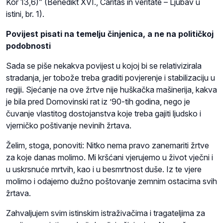
Kor 13,6)” (Benedikt XVI., Caritas in veritate – Ljubav u
istini, br. 1).
Povijest pisati na temelju činjenica, a ne na političkoj
podobnosti
Sada se piše nekakva povijest u kojoj bi se relativizirala
stradanja, jer tobože treba graditi povjerenje i stabilizaciju u
regiji. Sjećanje na ove žrtve nije huškačka mašinerija, kakva
je bila pred Domovinski rat iz ’90-tih godina, nego je
čuvanje vlastitog dostojanstva koje treba gajiti ljudsko i
vjerničko poštivanje nevinih žrtava.
Želim, stoga, ponoviti: Nitko nema pravo zanemariti žrtve
za koje danas molimo. Mi kršćani vjerujemo u život vječni i
u uskrsnuće mrtvih, kao i u besmrtnost duše. Iz te vjere
molimo i odajemo dužno poštovanje zemnim ostacima svih
žrtava.
Zahvaljujem svim istinskim istraživačima i tragateljima za