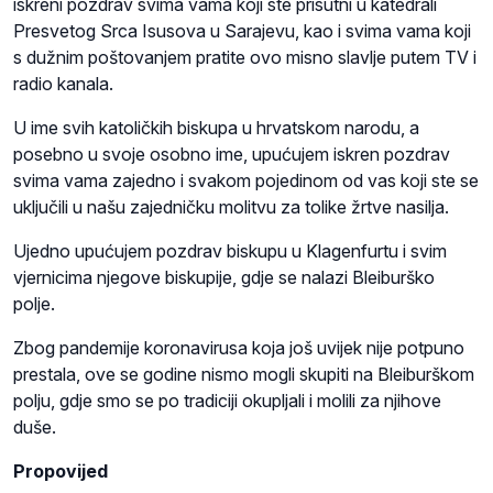
iskreni pozdrav svima vama koji ste prisutni u katedrali
Presvetog Srca Isusova u Sarajevu, kao i svima vama koji
s dužnim poštovanjem pratite ovo misno slavlje putem TV i
radio kanala.
U ime svih katoličkih biskupa u hrvatskom narodu, a
posebno u svoje osobno ime, upućujem iskren pozdrav
svima vama zajedno i svakom pojedinom od vas koji ste se
uključili u našu zajedničku molitvu za tolike žrtve nasilja.
Ujedno upućujem pozdrav biskupu u Klagenfurtu i svim
vjernicima njegove biskupije, gdje se nalazi Bleiburško
polje.
Zbog pandemije koronavirusa koja još uvijek nije potpuno
prestala, ove se godine nismo mogli skupiti na Bleiburškom
polju, gdje smo se po tradiciji okupljali i molili za njihove
duše.
Propovijed