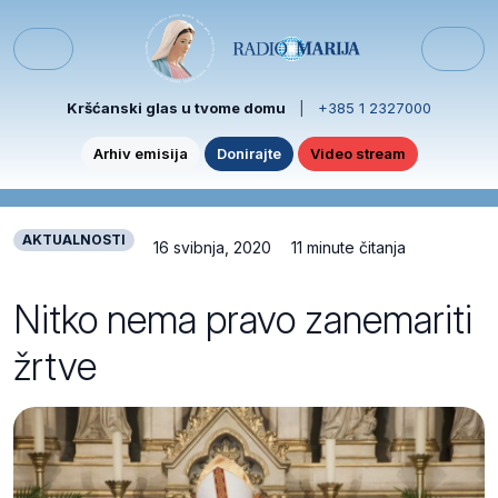
Skip to content
Skip to footer
Menu
Kršćanski glas u tvome domu
|
+385 1 2327000
Arhiv emisija
Donirajte
Video stream
AKTUALNOSTI
16 svibnja, 2020
11 minute čitanja
Nitko nema pravo zanemariti
žrtve