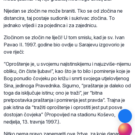
Nijedan se zločin ne može braniti. Tko se od zločina ne
distancira, taj postaje sudionik i sukrivac zločina. To
jednako vrijedi i za pojedinca i za zajednicu.
Zločinom se zločin ne liječi! U tom smislu, kad je sv. Ivan
Pavao II. 1997. godine bio ovdje u Sarajevu izgovorio je
ove riječi:
“Oproštenje je, u svojemu najistinskijemu i najuzviše-nijemu
obliku, čin čiste ljubavi”, kao što je to bilo i pomirenje koje je
Bog ponudio čovjeku po križu i smrti svojega utjelovljenog
Sina, jedinoga Pravednika. Sigurno, “praštanje je daleko od
toga da isključuje istinu; ono je traži”, jer “bitna
pretpostavka praštanja i pomirenja jest pravda”. Trajna je
pak istina da “tražiti oproštenje i oprostiti jest put posve
dostojan čovjeka” (Propovijed na stadionu Koševo,
nedjelja, 13. travnja 1997.).
Nitko nema pravo zanemariti ove žrtve, za koje danas