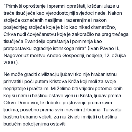
“Primivši oproštenje i spremni opraštati, kršćani ulaze u
treće tisućljeće kao vjerodostojniji svjedoci nade. Nakon
stoljeća označenih nasiljima i razaranjima i nakon
posljednjeg stoljeća koje je bilo kao nikad dramatično,
Crkva nudi čovječanstvu koje je zakoračilo na prag trećega
tisućljeća Evanđelje opraštanja i pomirenja kao
pretpostavku izgradnje istinskoga mira” (Ivan Pavao II.,
Nagovor uz molitvu Anđeo Gospodnji, nedjelja, 12. ožujka
2000.).
Ne može graditi civilizaciju ljubavi tko nije hrabar istinu
prihvatiti i poći putem Kristova Križa koji moli za svoje
neprijatelje i prašta im. Mi želimo biti vrijedni potomci onih
koji su nam u baštinu ostavili vjeru u Krista, ljubav prema
Crkvi i Domovini, te duboko poštovanje prema svim
ljudima, posebno prema svim nevinim žrtvama. Tu svetu
baštinu trebamo voljeti, za nju živjeti i mrijeti i u baštinu
budućim pokoljenjima ostaviti.