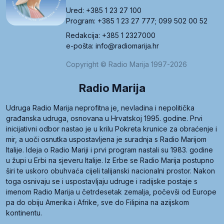
Ured: +385 1 23 27 100
Program: +385 1 23 27 777; 099 502 00 52
Redakcija: +385 1 2327000
e-pošta: info@radiomarija.hr
Copyright © Radio Marija 1997-2026
Radio Marija
Udruga Radio Marija neprofitna je, nevladina i nepolitička
građanska udruga, osnovana u Hrvatskoj 1995. godine. Prvi
inicijativni odbor nastao je u krilu Pokreta krunice za obraćenje i
mir, a uoči osnutka uspostavljena je suradnja s Radio Marijom
Italije. Ideja o Radio Mariji i prvi program nastali su 1983. godine
u župi u Erbi na sjeveru Italije. Iz Erbe se Radio Marija postupno
širi te uskoro obuhvaća cijeli talijanski nacionalni prostor. Nakon
toga osnivaju se i uspostavljaju udruge i radijske postaje s
imenom Radio Marija u četrdesetak zemalja, počevši od Europe
pa do obiju Amerika i Afrike, sve do Filipina na azijskom
kontinentu.