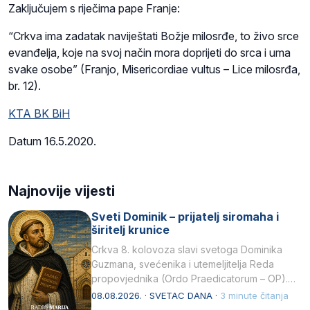
Zaključujem s riječima pape Franje:
“Crkva ima zadatak naviještati Božje milosrđe, to živo srce
evanđelja, koje na svoj način mora doprijeti do srca i uma
svake osobe” (Franjo, Misericordiae vultus – Lice milosrđa,
br. 12).
KTA BK BiH
Datum 16.5.2020.
Najnovije vijesti
Sveti Dominik – prijatelj siromaha i
širitelj krunice
Crkva 8. kolovoza slavi svetoga Dominika
Guzmana, svećenika i utemeljitelja Reda
propovjednika (Ordo Praedicatorum – OP).
Svojim životom, dubokom ljubavlju prema
08.08.2026. · SVETAC DANA ·
3 minute čitanja
Kristu…