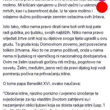
molimo. Mi kršćani vjerujemo u život vječni i u uskrsnuće
mrtvih, kao i u besmrtnost duše. Iz te vjere molimo i
odajemo dužno poštovanje zemnim ostacima svih žrtava.
Isto tako, nitko nema pravo dirati rane boli onih koji pate
radi gubitka, po ljudsku, svojih najbližih. Nitko nema pravo
vrijeđati žrtve onih koji su dijelove svoga tijela ugradili u ovu
grudu. Ta gruda koju Domovinom zovemo, jest posvećena
tolikim žrtvama. Ako to ne znamo poštivati, onda u nama
nema ni ljudskog ni vjerničkog ni nacionalnog dostojanstva.
Ovim ne želim izazivati gorčinu niti mržnju, pogotovo ne
osvetu. Želim, međutim, jasno reći da pravi dijalog koji vodi
pomirenju počiva na prihvaćanju istine.
O tome papa Benedikt XVI. ovako naučava:
“Obrana istine, njezino ponizno i uvjereno iznošenje te
svjedočenje za nju vlastitim životom zahtjevni su i
nezamjenjivi oblici ljubavi koja se doista raduje istini (usp. 1