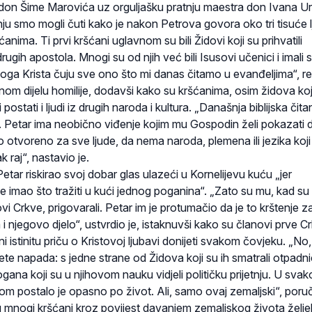
on Šime Marovića uz orguljašku pratnju maestra don Ivana Url
ju smo mogli čuti kako je nakon Petrova govora oko tri tisuće l
ćanima. Ti prvi kršćani uglavnom su bili Židovi koji su prihvatili
ugih apostola. Mnogi su od njih već bili Isusovi učenici i imali s
moga Krista čuju sve ono što mi danas čitamo u evanđeljima“, r
om dijelu homilije, dodavši kako su kršćanima, osim židova koj
eli postati i ljudi iz drugih naroda i kultura. „Današnja biblijska čita
Petar ima neobično viđenje kojim mu Gospodin želi pokazati d
otvoreno za sve ljude, da nema naroda, plemena ili jezika koji 
 raj“, nastavio je.
Petar riskirao svoj dobar glas ulazeći u Kornelijevu kuću „jer
je imao što tražiti u kući jednog poganina“. „Zato su mu, kad su 
ovi Crkve, prigovarali. Petar im je protumačio da je to krštenje 
 i njegovo djelo“, ustvrdio je, istaknuvši kako su članovi prve C
i istinitu priču o Kristovoj ljubavi donijeti svakom čovjeku. „No,
mete napada: s jedne strane od Židova koji su ih smatrali otpadn
gana koji su u njihovom nauku vidjeli političku prijetnju. U sva
inom postalo je opasno po život. Ali, samo ovaj zemaljski“, poruč
u mnogi kršćani kroz povijest davanjem zemaljskog života željel