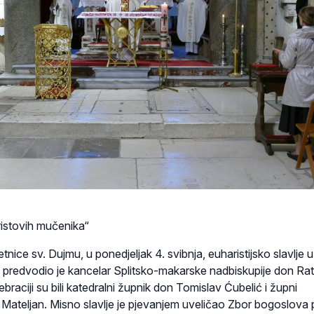
ristovih mučenika“
ce sv. Dujmu, u ponedjeljak 4. svibnja, euharistijsko slavlje u
ci predvodio je kancelar Splitsko-makarske nadbiskupije don Ra
raciji su bili katedralni župnik don Tomislav Ćubelić i župni
ateljan. Misno slavlje je pjevanjem uveličao Zbor bogoslova