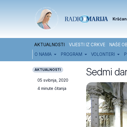
Skip to content
Skip to footer
Kršćan
AKTUALNOSTI
VIJESTI IZ CRKVE
NAŠE OB
O NAMA
PROGRAM
VOLONTERI
P
Sedmi dan
AKTUALNOSTI
05 svibnja, 2020
4 minute čitanja