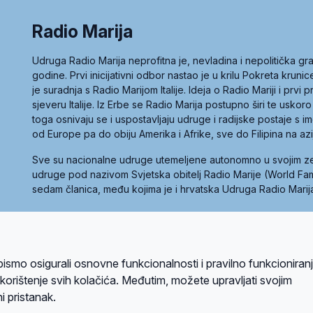
Radio Marija
Udruga Radio Marija neprofitna je, nevladina i nepolitička 
godine. Prvi inicijativni odbor nastao je u krilu Pokreta kruni
je suradnja s Radio Marijom Italije. Ideja o Radio Mariji i prvi
sjeveru Italije. Iz Erbe se Radio Marija postupno širi te uskoro
toga osnivaju se i uspostavljaju udruge i radijske postaje s
od Europe pa do obiju Amerika i Afrike, sve do Filipina na az
Sve su nacionalne udruge utemeljene autonomno u svojim 
udruge pod nazivom Svjetska obitelj Radio Marije (World Famil
sedam članica, među kojima je i hrvatska Udruga Radio Marij
la privatnosti
Kolačići
Uvjeti korištenja
bismo osigurali osnovne funkcionalnosti i pravilno funkcioniran
A sustavom
a korištenje svih kolačića. Međutim, možete upravljati svojim
i pristanak.