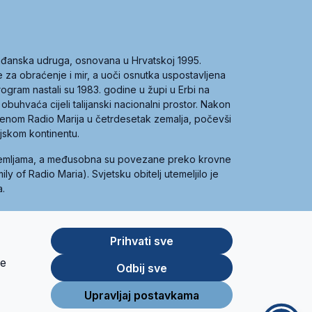
građanska udruga, osnovana u Hrvatskoj 1995.
ce za obraćenje i mir, a uoči osnutka uspostavljena
 program nastali su 1983. godine u župi u Erbi na
 obuhvaća cijeli talijanski nacionalni prostor. Nakon
 imenom Radio Marija u četrdesetak zemalja, počevši
ijskom kontinentu.
zemljama, a međusobna su povezane preko krovne
y of Radio Maria). Svjetsku obitelj utemeljilo je
a.
Prihvati sve
je
App
Google
Odbij sve
Store
Play
Upravljaj postavkama