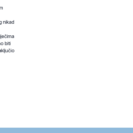
om
g nikad
iječima
o biti
aključio