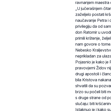
ravnanjem maestra d
„U jučerašnjem čitan
zaželjelo postati krš
naučavanje Petra i dr
privilegiju da od sa
don Ratomir u uvodn
primili krštenje, želj
nam govore o tome. 
Nebesko Kraljevstvo 
neprikladan za ulazak
Pojasnio je kako je 
pravovjerni Židov ni
drugi apostoli i član
bila Kristova nakana
shvatili da su pozvan
brzo su počeli biti 
s druge strane od po
slučaju: biti kršćan
Istaknuo je i kako s