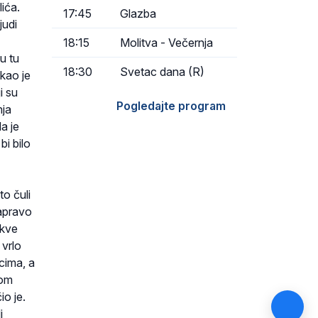
ića.
17:45
Glazba
judi
18:15
Molitva - Večernja
u tu
18:30
Svetac dana (R)
ekao je
i su
Pogledajte program
nja
a je
bi bilo
to čuli
zapravo
rkve
 vrlo
icima, a
kom
io je.
i