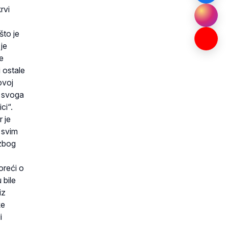
rvi
što je
je
e
 ostale
ovoj
m svoga
ci“.
 je
 svim
 zbog
oreći o
 bile
iz
ke
i