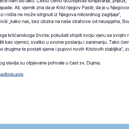
će nam biti lako. Često ćemo doživljavati ismijavanje, prijezir,
pade. Ali, vjernik zna da je Krist njegov Pastir, da je u Njegov
ko i ništa ne može istrgnuti iz Njegova milosrdnog zagrljaja“,
učivši „kako nas, bez obzira na naše strahove od neuspjeha, Bo
ga kršćanskoga života: pokušati stopiti svoju vjeru sa svojim r
 raditi kao vjernici, svatko u svome poslanju i zanimanju. Tako ćem
i drugima te postati sjeme i pupovi novih Kristovih stabljika“, z
kog slavlja su otpjevane pohvale u čast sv. Dujma.
adbiskupija