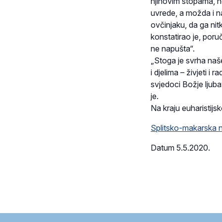
njihovim stopama, ne
uvrede, a možda i na
ovčinjaku, da ga nit
konstatirao je, por
ne napušta“.
„Stoga je svrha naše
i djelima – živjeti i
svjedoci Božje ljubav
je.
Na kraju euharistijs
Splitsko-makarska n
Datum 5.5.2020.