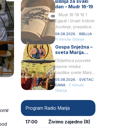
Biblija za svaki
Petar u svojoj
dan – Mudr 16-19
drugoj…
Mudr 16-19 16 1
Egipat i Izrael: kobne
životinje, prepelice
Zato bijahu
06.08.2026. · BIBLIJA ·
primjereno kažnjeni
11 minute čitanja
sličnim životinjamai
Gospa Snježna –
mučeni mnoštvom
sveta Marija
kukaca.2 A narod…
Velika, zaštitnica
Obljetnica posvete
rimske bazilike
slavne rimske
bazilike svete Marije
Velike (Santa Maria
05.08.2026. · SVETAC
Maggiore) u narodu
DANA ·
2 minute
se slavi kao Gospa
čitanja
Snježna. Ovaj naziv,
Sancta Maria…
Program Radio Marija
tomir
17:00
Živimo zajedno (R)
 pod