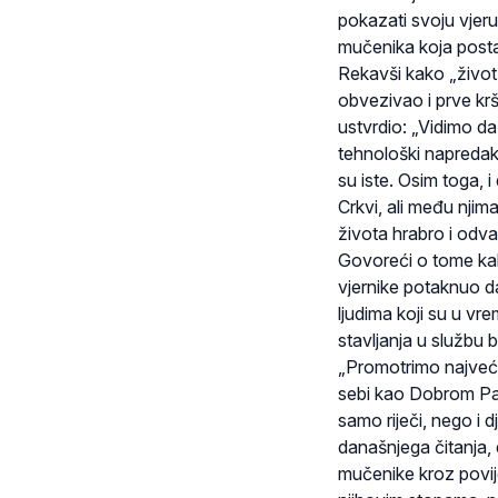
pokazati svoju vjeru
mučenika koja posta
Rekavši kako „život
obvezivao i prve krš
ustvrdio: „Vidimo d
tehnološki napredak 
su iste. Osim toga, 
Crkvi, ali među njim
života hrabro i odva
Govoreći o tome kak
vjernike potaknuo d
ljudima koji su u vr
stavljanja u službu 
„Promotrimo najveći 
sebi kao Dobrom Past
samo riječi, nego i d
današnjega čitanja, 
mučenike kroz povije