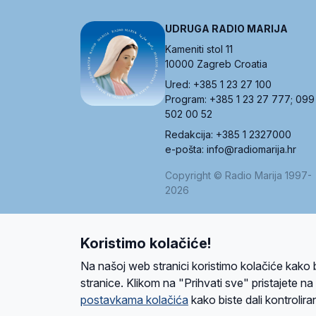
UDRUGA RADIO MARIJA
Kameniti stol 11
10000 Zagreb Croatia
Ured: +385 1 23 27 100
Program: +385 1 23 27 777; 099
502 00 52
Redakcija: +385 1 2327000
e-pošta: info@radiomarija.hr
Copyright © Radio Marija 1997-
2026
Koristimo kolačiće!
O nama
Radio
Program
Volonteri
Prijatelji
Kontakt
Pravi
Na našoj web stranici koristimo kolačiće kako 
Ova stranica je zaštićena Google reCAPTCH
stranice. Klikom na "Prihvati sve" pristajete n
postavkama kolačića
kako biste dali kontroliran