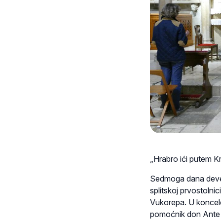
„Hrabro ići putem K
Sedmoga dana devetni
splitskoj prvostolni
Vukorepa. U konceleb
pomoćnik don Ante M