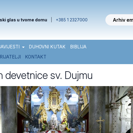
Arhiv em
ski glas u tvome domu
|
+385 1 2327000
AVIJESTI
DUHOVNI KUTAK
BIBLIJA
RIJATELJI
KONTAKT
 devetnice sv. Dujmu