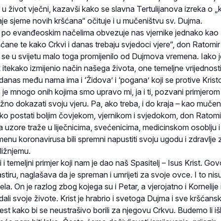
 u život vječni, kazavši kako se slavna Tertulijanova izreka o „k
je sjeme novih kršćana“ očituje i u mučeništvu sv. Dujma.
 po evanđeoskim načelima obvezuje nas vjernike jednako kao 
ćane te kako Crkvi i danas trebaju svjedoci vjere“, don Ratomir 
a se u svijetu malo toga promijenilo od Dujmova vremena. Iako j
itekako izmijenio način našega života, one temeljne vrijednosti
i danas među nama ima i ‘Židova’ i ‘pogana’ koji se protive Krist
a je mnogo onih kojima smo upravo mi, ja i ti, pozvani primjero
žno dokazati svoju vjeru. Pa, ako treba, i do kraja – kao mučeni
o postati boljim čovjekom, vjernikom i svjedokom, don Ratomir
a uzore traže u liječnicima, svećenicima, medicinskom osoblju i
emenu koronavirusa bili spremni napustiti svoju ugodu i zdravlje
bližnjemu.
i temeljni primjer koji nam je dao naš Spasitelj – Isus Krist. Gov
iru, naglašava da je spreman i umrijeti za svoje ovce. I to nisu
jela. On je razlog zbog kojega su i Petar, a vjerojatno i Kornelije 
dali svoje živote. Krist je hrabrio i svetoga Dujma i sve kršćans
st kako bi se neustrašivo borili za njegovu Crkvu. Budemo li išl