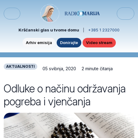
Skip to content
Skip to footer
Menu
Kršćanski glas u tvome domu
|
+385 1 2327000
Arhiv emisija
Donirajte
Video stream
AKTUALNOSTI
05 svibnja, 2020
2 minute čitanja
Odluke o načinu održavanja
pogreba i vjenčanja