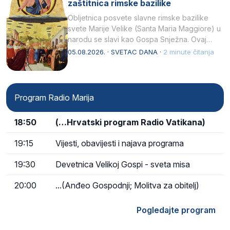
zaštitnica rimske bazilike
Obljetnica posvete slavne rimske bazilike
svete Marije Velike (Santa Maria Maggiore) u
narodu se slavi kao Gospa Snježna. Ovaj
naziv, Sancta Maria…
05.08.2026. · SVETAC DANA ·
2 minute čitanja
Program Radio Marija
18:50
(…Hrvatski program Radio Vatikana)
19:15
Vijesti, obavijesti i najava programa
19:30
Devetnica Velikoj Gospi - sveta misa
20:00
...(Anđeo Gospodnji; Molitva za obitelj)
Pogledajte program