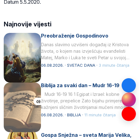
Datum 5.5.2020.
Najnovije vijesti
Preobraženje Gospodinovo
Danas slavimo uzvišeni događaj iz Kristova
života, o kojem nas izvješćuju evanđelisti
Matej, Marko i Luka te sveti Petar u svojoj
drugoj…
06.08.2026. · SVETAC DANA ·
3 minute čitanja
Biblija za svaki dan – Mudr 16-19
Mudr 16-19 16 1 Egipat i Izrael: kobne
životinje, prepelice Zato bijahu primjereno
kažnjeni sličnim životinjamai mučeni mnoštvom
kukaca.2 A narod…
06.08.2026. · BIBLIJA ·
11 minute čitanja
Gospa Snježna – sveta Marija Velika,