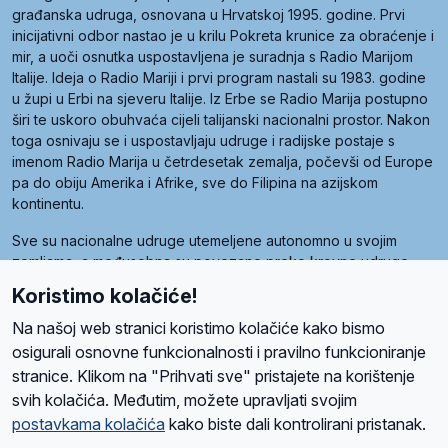
građanska udruga, osnovana u Hrvatskoj 1995. godine. Prvi
inicijativni odbor nastao je u krilu Pokreta krunice za obraćenje i
mir, a uoči osnutka uspostavljena je suradnja s Radio Marijom
Italije. Ideja o Radio Mariji i prvi program nastali su 1983. godine
u župi u Erbi na sjeveru Italije. Iz Erbe se Radio Marija postupno
širi te uskoro obuhvaća cijeli talijanski nacionalni prostor. Nakon
toga osnivaju se i uspostavljaju udruge i radijske postaje s
imenom Radio Marija u četrdesetak zemalja, počevši od Europe
pa do obiju Amerika i Afrike, sve do Filipina na azijskom
kontinentu.
Sve su nacionalne udruge utemeljene autonomno u svojim
zemljama, a međusobna su povezane preko krovne udruge
pod nazivom Svjetska obitelj Radio Marije (World Family of
Koristimo kolačiće!
Radio Maria). Svjetsku obitelj utemeljilo je sedam članica, među
kojima je i hrvatska Udruga Radio Marija.
Na našoj web stranici koristimo kolačiće kako bismo
osigurali osnovne funkcionalnosti i pravilno funkcioniranje
stranice. Klikom na "Prihvati sve" pristajete na korištenje
svih kolačića. Međutim, možete upravljati svojim
O nama
Radio
Program
Volonteri
Prijatelji
Kontakt
Pravila privatnosti
postavkama kolačića
kako biste dali kontrolirani pristanak.
Kolačići
Uvjeti korištenja