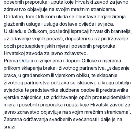
posebnih preporuka i uputa koje Hrvatski zavod za javno
zdravstvo objavljuje na svojim mrežnim stranicama.
Dodatno, tom Odlukom ukida se obustava organiziranja
glazbenih usluga i usluga dostave cvijeća i svijeća.
U skladu s Odlukom, posljednji ispraćaji hrvatskih branitelja,
uz odavanje vojnih počasti, dopušteni su uz pridržavanje
općih protuepidemijskih mjera i posebnih preporuka
Hrvatskoj zavoda za javno zdravstvo.
Prema
Odluci
o izmjenama i dopuni Odluke o mjerama
prilikom sklapanja braka i životnog partnerstva, „sklapanje
braka, u građanskom ili vjerskom obliku, te sklapanje
životnog partnerstva održava se isključivo u krugu obitelji i
svjedoka te predstavnika službene osobe ili predstavnika
vjerske zajednice, uz pridržavanje općih protuepidemijskih
mjera i posebnih preporuka i uputa koje Hrvatski zavod za
javno zdravstvo objavljuje na svojim mrežnim stranicama“.
Zabrana održavanja svadbenih svečanosti i dalje je na
snazi.