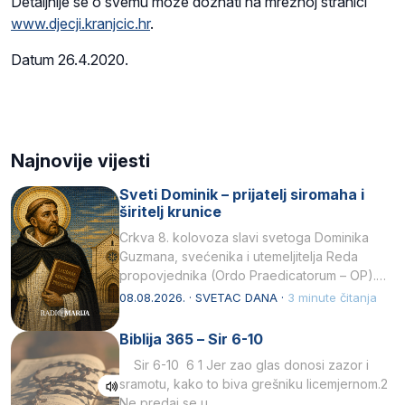
Detaljnije se o svemu može doznati na mrežnoj stranici
www.djecji.kranjcic.hr
.
Datum 26.4.2020.
Najnovije vijesti
Sveti Dominik – prijatelj siromaha i
širitelj krunice
Crkva 8. kolovoza slavi svetoga Dominika
Guzmana, svećenika i utemeljitelja Reda
propovjednika (Ordo Praedicatorum – OP).
Svojim životom, dubokom ljubavlju prema
08.08.2026. · SVETAC DANA ·
3 minute čitanja
Kristu…
Biblija 365 – Sir 6-10
Sir 6-10 6 1 Jer zao glas donosi zazor i
sramotu, kako to biva grešniku licemjernom.2
Ne predaj se u…