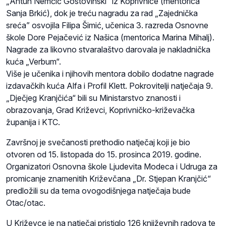
„Antun Nemčić Gostovinski“ iz Koprivnice (mentorica
Sanja Brkić), dok je treću nagradu za rad „Zajednička
sreća” osvojila Filipa Šimić, učenica 3. razreda Osnovne
škole Dore Pejačević iz Našica (mentorica Marina Mihalj).
Nagrade za likovno stvaralaštvo darovala je nakladnička
kuća „Verbum“.
Više je učenika i njihovih mentora dobilo dodatne nagrade
izdavačkih kuća Alfa i Profil Klett. Pokrovitelji natječaja 9.
„Dječjeg Kranjčića“ bili su Ministarstvo znanosti i
obrazovanja, Grad Križevci, Koprivničko-križevačka
županija i KTC.
Završnoj je svečanosti prethodio natječaj koji je bio
otvoren od 15. listopada do 15. prosinca 2019. godine.
Organizatori Osnovna škole Ljudevita Modeca i Udruga za
promicanje znamenitih Križevčana „Dr. Stjepan Kranjčić“
predložili su da tema ovogodišnjega natječaja bude
Otac/otac.
U Križevce je na natječaj pristiglo 126 književnih radova te