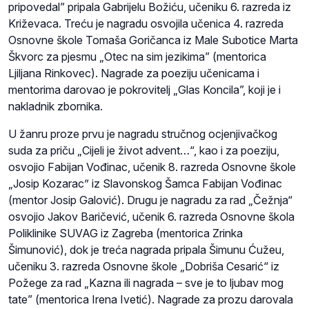
pripovedal” pripala Gabrijelu Božiću, učeniku 6. razreda iz
Križevaca. Treću je nagradu osvojila učenica 4. razreda
Osnovne škole Tomaša Goričanca iz Male Subotice Marta
Škvorc za pjesmu „Otec na sim jezikima” (mentorica
Ljiljana Rinkovec). Nagrade za poeziju učenicama i
mentorima darovao je pokrovitelj „Glas Koncila”, koji je i
nakladnik zbornika.
U žanru proze prvu je nagradu stručnog ocjenjivačkog
suda za priču „Cijeli je život advent…“, kao i za poeziju,
osvojio Fabijan Vođinac, učenik 8. razreda Osnovne škole
„Josip Kozaracˮ iz Slavonskog Šamca Fabijan Vođinac
(mentor Josip Galović). Drugu je nagradu za rad „Čežnja“
osvojio Jakov Baričević, učenik 6. razreda Osnovne škola
Poliklinike SUVAG iz Zagreba (mentorica Zrinka
Šimunović), dok je treća nagrada pripala Šimunu Ćužeu,
učeniku 3. razreda Osnovne škole „Dobriša Cesarić“ iz
Požege za rad „Kazna ili nagrada – sve je to ljubav mog
tate” (mentorica Irena Ivetić). Nagrade za prozu darovala