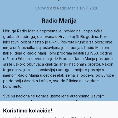
Copyright © Radio Marija 1997-2026
Radio Marija
Udruga Radio Marija neprofitna je, nevladina i nepolitička
građanska udruga, osnovana u Hrvatskoj 1995. godine. Prvi
inicijativni odbor nastao je u krilu Pokreta krunice za obraćenje i
mir, a uoči osnutka uspostavljena je suradnja s Radio Marijom
Italije. Ideja o Radio Mariji i prvi program nastali su 1983. godine
u župi u Erbi na sjeveru Italije. Iz Erbe se Radio Marija postupno
širi te uskoro obuhvaća cijeli talijanski nacionalni prostor. Nakon
toga osnivaju se i uspostavljaju udruge i radijske postaje s
imenom Radio Marija u četrdesetak zemalja, počevši od Europe
pa do obiju Amerika i Afrike, sve do Filipina na azijskom
kontinentu.
Sve su nacionalne udruge utemeljene autonomno u svojim
zemljama, a međusobna su povezane preko krovne udruge
pod nazivom Svjetska obitelj Radio Marije (World Family of
Koristimo kolačiće!
Radio Maria). Svjetsku obitelj utemeljilo je sedam članica, među