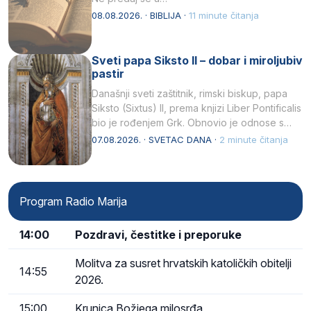
08.08.2026. · BIBLIJA ·
11 minute čitanja
Sveti papa Siksto II – dobar i miroljubiv
pastir
Današnji sveti zaštitnik, rimski biskup, papa
Siksto (Sixtus) II, prema knjizi Liber Pontificalis
bio je rođenjem Grk. Obnovio je odnose s
afričkim…
07.08.2026. · SVETAC DANA ·
2 minute čitanja
Program Radio Marija
14:00
Pozdravi, čestitke i preporuke
Molitva za susret hrvatskih katoličkih obitelji
14:55
2026.
15:00
Krunica Božjega milosrđa