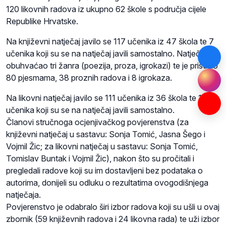
120 likovnih radova iz ukupno 62 škole s područja cijele
Republike Hrvatske.
Na književni natječaj javilo se 117 učenika iz 47 škola te 7
učenika koji su se na natječaj javili samostalno. Natječaj je
obuhvaćao tri žanra (poezija, proza, igrokazi) te je pristiglo
80 pjesmama, 38 proznih radova i 8 igrokaza.
Na likovni natječaj javilo se 111 učenika iz 36 škola te 14
učenika koji su se na natječaj javili samostalno.
Članovi stručnoga ocjenjivačkog povjerenstva (za
književni natječaj u sastavu: Sonja Tomić, Jasna Šego i
Vojmil Žic; za likovni natječaj u sastavu: Sonja Tomić,
Tomislav Buntak i Vojmil Žic), nakon što su pročitali i
pregledali radove koji su im dostavljeni bez podataka o
autorima, donijeli su odluku o rezultatima ovogodišnjega
natječaja.
Povjerenstvo je odabralo širi izbor radova koji su ušli u ovaj
zbornik (59 književnih radova i 24 likovna rada) te uži izbor