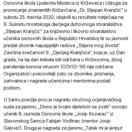
Osnovna škola Ljudevita Modeca iz Križevaca i Udruga za
promicanje znamenitih Križevčana „Dr. Stjepan Kranjčić“ u
subotu 25. travnja 2020. objavili su rezultate natječaja na
9. Susretu hrvatskoga dječjega duhovnoga stvaralaštva
„Stjepan Kranjčić“ za književno i likovno stvaralaštvo
učenika osnovnih škola u Republici Hrvatskoj te su javnosti
predali zbornik najuspjelijih radova „Stijena mog života“.
Završna svečanost 9. „Dječjeg Kranjčića“, koja je, uz Dan
grada, na taj dan trebala biti održana u Križevcima, zbog
pandemije korona virusom (COVID-19) nije održana.
Organizatori i pokrovitelji zato će zbornike, priznanja,
zahvalnice i nagrade učenicima i mentorima poslati
poštom.
U žanru poezije prvu je nagradu stručnog ocjenjivačkog
suda za pjesmu „Divno je tvojim djetetom se zvati“ osvojio
učenik 8. razreda Osnovne škole „Josip Kozaracˮ iz
Slavonskog Šamca Fabijan Vođinac (mentor Josip
Galović). Druga je nagrada za pjesmu „Tatek mi je jenput