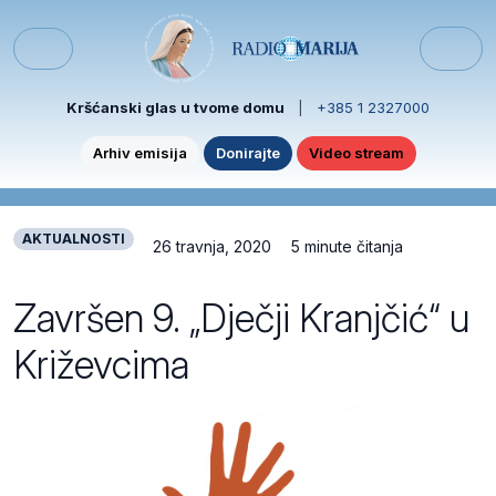
Skip to content
Skip to footer
Menu
Kršćanski glas u tvome domu
|
+385 1 2327000
Arhiv emisija
Donirajte
Video stream
AKTUALNOSTI
26 travnja, 2020
5 minute čitanja
Završen 9. „Dječji Kranjčić“ u
Križevcima