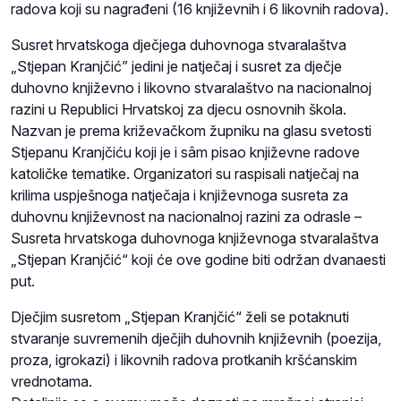
radova koji su nagrađeni (16 književnih i 6 likovnih radova).
Susret hrvatskoga dječjega duhovnoga stvaralaštva
„Stjepan Kranjčić” jedini je natječaj i susret za dječje
duhovno književno i likovno stvaralaštvo na nacionalnoj
razini u Republici Hrvatskoj za djecu osnovnih škola.
Nazvan je prema križevačkom župniku na glasu svetosti
Stjepanu Kranjčiću koji je i sâm pisao književne radove
katoličke tematike. Organizatori su raspisali natječaj na
krilima uspješnoga natječaja i književnoga susreta za
duhovnu književnost na nacionalnoj razini za odrasle –
Susreta hrvatskoga duhovnoga književnoga stvaralaštva
„Stjepan Kranjčić“ koji će ove godine biti održan dvanaesti
put.
Dječjim susretom „Stjepan Kranjčić“ želi se potaknuti
stvaranje suvremenih dječjih duhovnih književnih (poezija,
proza, igrokazi) i likovnih radova protkanih kršćanskim
vrednotama.