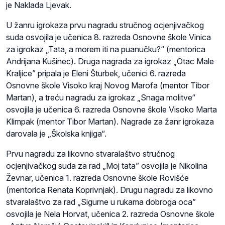
je Naklada Ljevak.
U žanru igrokaza prvu nagradu stručnog ocjenjivačkog
suda osvojila je učenica 8. razreda Osnovne škole Vinica
za igrokaz „Tata, a morem iti na puanučku?“ (mentorica
Andrijana Kušinec). Druga nagrada za igrokaz „Otac Male
Kraljice” pripala je Eleni Šturbek, učenici 6. razreda
Osnovne škole Visoko kraj Novog Marofa (mentor Tibor
Martan), a treću nagradu za igrokaz „Snaga molitve“
osvojila je učenica 6. razreda Osnovne škole Visoko Marta
Klimpak (mentor Tibor Martan). Nagrade za žanr igrokaza
darovala je „Školska knjiga“.
Prvu nagradu za likovno stvaralaštvo stručnog
ocjenjivačkog suda za rad „Moj tata” osvojila je Nikolina
Ževnar, učenica 1. razreda Osnovne škole Rovišće
(mentorica Renata Koprivnjak). Drugu nagradu za likovno
stvaralaštvo za rad „Sigurne u rukama dobroga oca”
osvojila je Nela Horvat, učenica 2. razreda Osnovne škole