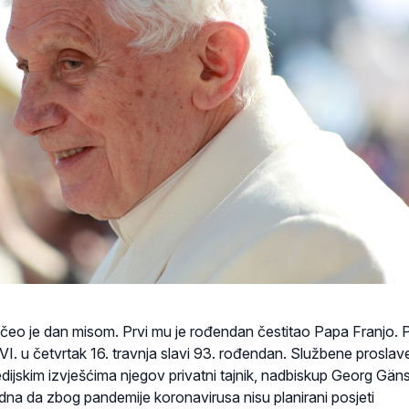
čeo je dan misom. Prvi mu je rođendan čestitao Papa Franjo. 
I. u četvrtak 16. travnja slavi 93. rođendan. Službene proslav
dijskim izvješćima njegov privatni tajnik, nadbiskup Georg Gän
jedna da zbog pandemije koronavirusa nisu planirani posjeti