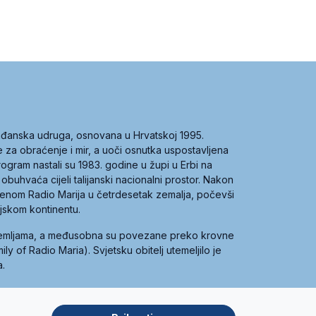
građanska udruga, osnovana u Hrvatskoj 1995.
ce za obraćenje i mir, a uoči osnutka uspostavljena
 program nastali su 1983. godine u župi u Erbi na
 obuhvaća cijeli talijanski nacionalni prostor. Nakon
 imenom Radio Marija u četrdesetak zemalja, počevši
ijskom kontinentu.
zemljama, a međusobna su povezane preko krovne
y of Radio Maria). Svjetsku obitelj utemeljilo je
a.