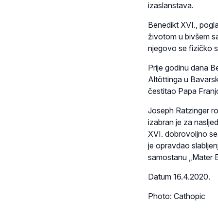
izaslanstava.
Benedikt XVI., pogl
životom u bivšem sa
njegovo se fizičko s
Prije godinu dana Be
Altöttinga u Bavars
čestitao Papa Franj
Joseph Ratzinger ro
izabran je za naslje
XVI. dobrovoljno s
je opravdao slabljen
samostanu „Mater Ec
Datum 16.4.2020.
Photo: Cathopic