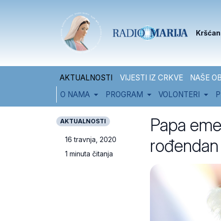
Skip to content
Skip to footer
Kršćan
AKTUALNOSTI
VIJESTI IZ CRKVE
NAŠE OB
O NAMA
PROGRAM
VOLONTERI
P
Papa emer
AKTUALNOSTI
rođendan
16 travnja, 2020
1 minuta čitanja