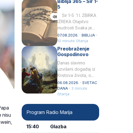
Biblija 365 – Sir 1-
rođenjem Grk.
5
Obnovio je odnose s
afričkim…
Sir 1-5 1 I. ZBIRKA
IZREKA Otajstvo
mudrosti Svaka je
mudrost od Gospoda
07.08.2026. · BIBLIJA ·
i s njime je dovijeka.2
10 minute čitanja
Tko će…
Preobraženje
Gospodinovo
Danas slavimo
uzvišeni događaj iz
Kristova života, o
kojem nas izvješćuju
06.08.2026. · SVETAC
evanđelisti Matej,
DANA ·
3 minute
Marko i Luka te sveti
čitanja
Petar u svojoj
drugoj…
Papa
Program Radio Marija
e nisu
swein,
15:40
Glazba