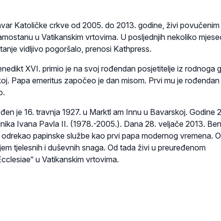
avar Katoličke crkve od 2005. do 2013. godine, živi povučenim
mostanu u Vatikanskim vrtovima. U posljednjih nekoliko mjese
tanje vidljivo pogoršalo, prenosi Kathpress.
nedikt XVI. primio je na svoj rođendan posjetitelje iz rodnoga 
koj. Papa emeritus započeo je dan misom. Prvi mu je rođendan
o.
đen je 16. travnja 1927. u Marktl am Innu u Bavarskoj. Godine 
dnika Ivana Pavla II. (1978.-2005.). Dana 28. veljače 2013. Ben
e odrekao papinske službe kao prvi papa modernog vremena. O
jem tjelesnih i duševnih snaga. Od tada živi u preuređenom
clesiae“ u Vatikanskim vrtovima.