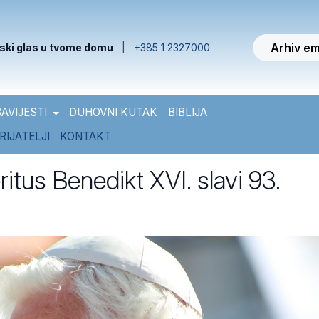
Arhiv em
ski glas u tvome domu
|
+385 1 2327000
AVIJESTI
DUHOVNI KUTAK
BIBLIJA
RIJATELJI
KONTAKT
itus Benedikt XVI. slavi 93.