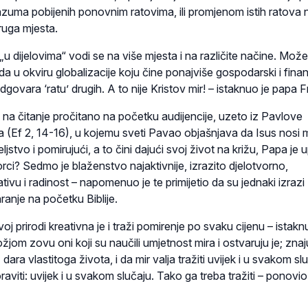
zuma pobijenih ponovnim ratovima, ili promjenom istih ratova 
druga mjesta.
t „u dijelovima“ vodi se na više mjesta i na različite načine. Mo
da u okviru globalizacije koju čine ponajviše gospodarski i finan
 odgovara ‘ratu’ drugih. A to nije Kristov mir! – istaknuo je papa F
na čitanje pročitano na početku audijencije, uzeto iz Pavlove
 (Ef 2, 14-16), u kojemu sveti Pavao objašnjava da Isus nosi m
eljstvo i pomirujući, a to čini dajući svoj život na križu, Papa je u
rci? Sedmo je blaženstvo najaktivnije, izrazito djelotvorno,
tivu i radinost – napomenuo je te primijetio da su jednaki izrazi
aranje na početku Biblije.
j prirodi kreativna je i traži pomirenje po svaku cijenu – istakn
om zovu oni koji su naučili umjetnost mira i ostvaruju je; znaj
ra vlastitoga života, i da mir valja tražiti uvijek i u svakom slu
viti: uvijek i u svakom slučaju. Tako ga treba tražiti – ponovio