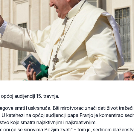
pćoj audijenciji 15. travnja.
jegove smrti i uskrsnuća. Biti mirotvorac znači dati život tražeći
. U katehezi na općoj audijenciji papa Franjo je komentirao se
o koje smatra najaktivnijim i najkreativnijim.
: oni će se sinovima Božjim zvati“ – tom je, sedmom blaženst