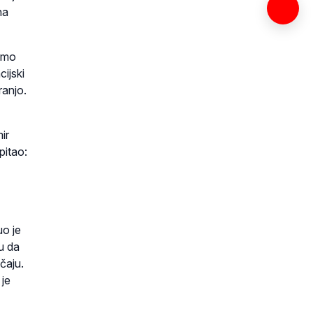
na
žemo
cijski
ranjo.
ir
pitao:
uo je
u da
čaju.
 je