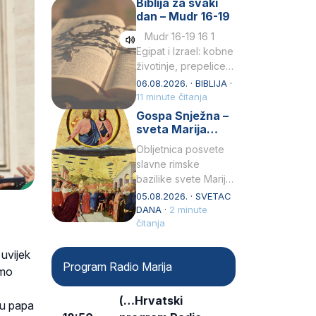
Biblija za svaki
Petar u svojoj
dan – Mudr 16-19
drugoj…
Mudr 16-19 16 1
Egipat i Izrael: kobne
životinje, prepelice
Zato bijahu
06.08.2026. · BIBLIJA ·
primjereno kažnjeni
11 minute čitanja
sličnim životinjamai
Gospa Snježna –
mučeni mnoštvom
sveta Marija
kukaca.2 A narod…
Velika, zaštitnica
Obljetnica posvete
rimske bazilike
slavne rimske
bazilike svete Marije
Velike (Santa Maria
05.08.2026. · SVETAC
Maggiore) u narodu
DANA ·
2 minute
se slavi kao Gospa
čitanja
Snježna. Ovaj naziv,
Sancta Maria…
 uvijek
Program Radio Marija
dmo
(…Hrvatski
vu papa