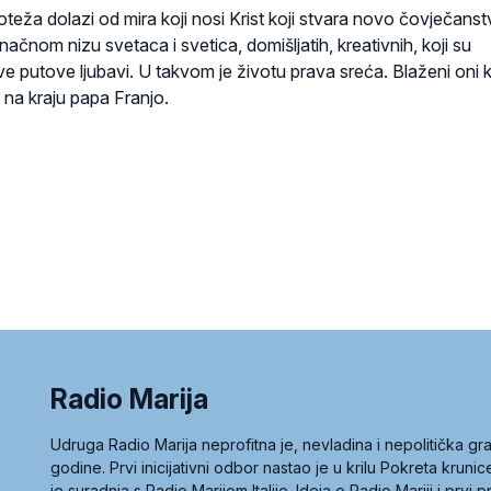
teža dolazi od mira koji nosi Krist koji stvara novo čovječanst
načnom nizu svetaca i svetica, domišljatih, kreativnih, koji su
ove putove ljubavi. U takvom je životu prava sreća. Blaženi oni k
 na kraju papa Franjo.
Radio Marija
Udruga Radio Marija neprofitna je, nevladina i nepolitička 
godine. Prvi inicijativni odbor nastao je u krilu Pokreta kruni
je suradnja s Radio Marijom Italije. Ideja o Radio Mariji i prvi