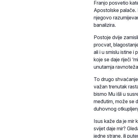
Franjo posvetio kate
Apostolske palače. R
njegovo razumijevanj
banalizira.
Postoje dvije zamisli 
procvat, blagostanje
ali i u smislu istine
koje se daje riječi ‘
unutarnja ravnoteža
To drugo shvaćanje j
važan trenutak rast
bismo Mu išli u susr
međutim, može se dog
duhovnog otkupljenj
Isus kaže da je mir 
svijet daje mir? Gle
jedne strane, ili pu