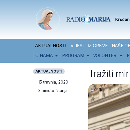
Skip to content
Skip to footer
Kršćan
AKTUALNOSTI
VIJESTI IZ CRKVE
NAŠE OB
O NAMA
PROGRAM
VOLONTERI
P
Tražiti mi
AKTUALNOSTI
15 travnja, 2020
3 minute čitanja