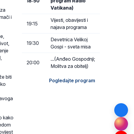
18:50
program Radio
Vatikana)
 za
mači i
Vijesti, obavijesti i
19:15
najava programa
je,
Devetnica Velikoj
19:30
ivot,
Gospi - sveta misa
čenje
,
...(Anđeo Gospodnji;
20:00
Molitva za obitelj)
e biti
Pogledajte program
ako
pravoga
ao kako
bjedom
ovijest