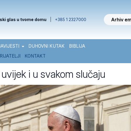
Arhiv em
ski glas u tvome domu
|
+385 1 2327000
AVIJESTI
DUHOVNI KUTAK
BIBLIJA
RIJATELJI
KONTAKT
r uvijek i u svakom slučaju