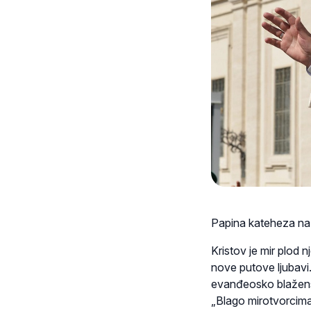
Papina kateheza na o
Kristov je mir plod n
nove putove ljubavi
evanđeosko blaženstv
„Blago mirotvorcima