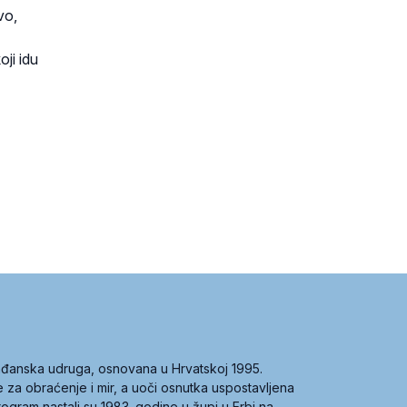
vo,
oji idu
građanska udruga, osnovana u Hrvatskoj 1995.
ce za obraćenje i mir, a uoči osnutka uspostavljena
 program nastali su 1983. godine u župi u Erbi na