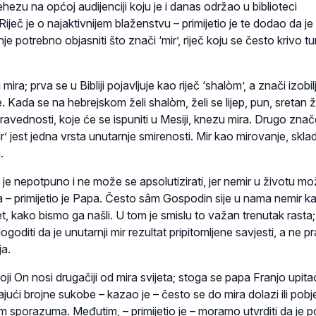
hezu na općoj audijenciji koju je i danas održao u biblioteci
iječ je o najaktivnijem blaženstvu – primijetio je te dodao da je
e potrebno objasniti što znači ‘mir’, riječ koju se često krivo tu
mira; prva se u Bibliji pojavljuje kao riječ ‘shalòm’, a znači izobil
. Kada se na hebrejskom želi shalòm, želi se lijep, pun, sretan ž
 i pravednosti, koje će se ispuniti u Mesiji, knezu mira. Drugo zna
mir’ jest jedna vrsta unutarnje smirenosti. Mir kao mirovanje, sklad
.
e nepotpuno i ne može se apsolutizirati, jer nemir u životu mož
a – primijetio je Papa. Često sâm Gospodin sije u nama nemir k
et, kako bismo ga našli. U tom je smislu to važan trenutak rasta;
oditi da je unutarnji mir rezultat pripitomljene savjesti, a ne 
a.
koji On nosi drugačiji od mira svijeta; stoga se papa Franjo upit
dajući brojne sukobe – kazao je – često se do mira dolazi ili po
tem sporazuma. Međutim, – primijetio je – moramo utvrditi da je p