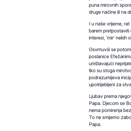
puna mirovnih spora
druge načine ili na 
I u naše vrijeme, ra
barem pretpostaviti 
interesi, ‘mir’ nekih
Osvrnuvši se potom 
poslanice Efežanima
uništavajući neprijat
tko su stoga mirotvo
podrazumijeva inicija
upotrijebljeni za stv
Ljubav prema njegovo
Papa. Djecom se Božj
nema pomirenja bez da
To ne smijemo zabora
Papa.