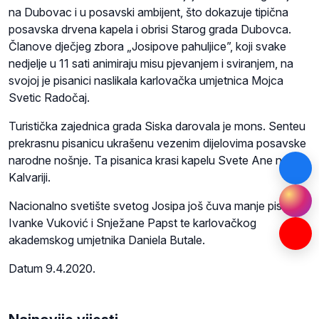
na Dubovac i u posavski ambijent, što dokazuje tipična
posavska drvena kapela i obrisi Starog grada Dubovca.
Članove dječjeg zbora „Josipove pahuljice”, koji svake
nedjelje u 11 sati animiraju misu pjevanjem i sviranjem, na
svojoj je pisanici naslikala karlovačka umjetnica Mojca
Svetic Radočaj.
Turistička zajednica grada Siska darovala je mons. Senteu
prekrasnu pisanicu ukrašenu vezenim dijelovima posavske
narodne nošnje. Ta pisanica krasi kapelu Svete Ane na
Kalvariji.
Nacionalno svetište svetog Josipa još čuva manje pisanice
Ivanke Vuković i Snježane Papst te karlovačkog
akademskog umjetnika Daniela Butale.
Datum 9.4.2020.