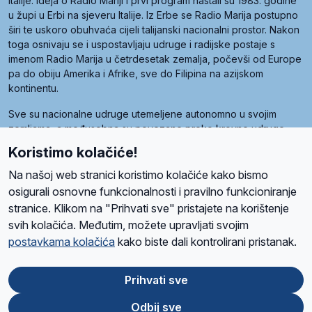
Italije. Ideja o Radio Mariji i prvi program nastali su 1983. godine
u župi u Erbi na sjeveru Italije. Iz Erbe se Radio Marija postupno
širi te uskoro obuhvaća cijeli talijanski nacionalni prostor. Nakon
toga osnivaju se i uspostavljaju udruge i radijske postaje s
imenom Radio Marija u četrdesetak zemalja, počevši od Europe
pa do obiju Amerika i Afrike, sve do Filipina na azijskom
kontinentu.
Sve su nacionalne udruge utemeljene autonomno u svojim
zemljama, a međusobna su povezane preko krovne udruge
pod nazivom Svjetska obitelj Radio Marije (World Family of
Koristimo kolačiće!
Radio Maria). Svjetsku obitelj utemeljilo je sedam članica, među
kojima je i hrvatska Udruga Radio Marija.
Na našoj web stranici koristimo kolačiće kako bismo
osigurali osnovne funkcionalnosti i pravilno funkcioniranje
stranice. Klikom na "Prihvati sve" pristajete na korištenje
svih kolačića. Međutim, možete upravljati svojim
O nama
Radio
Program
Volonteri
Prijatelji
Kontakt
Pravila privatnosti
postavkama kolačića
kako biste dali kontrolirani pristanak.
Kolačići
Uvjeti korištenja
Ova stranica je zaštićena Google reCAPTCHA sustavom
Prihvati sve
Odbij sve
App
Google