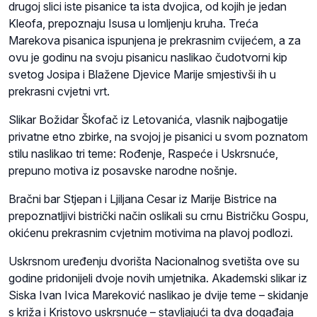
drugoj slici iste pisanice ta ista dvojica, od kojih je jedan
Kleofa, prepoznaju Isusa u lomljenju kruha. Treća
Marekova pisanica ispunjena je prekrasnim cvijećem, a za
ovu je godinu na svoju pisanicu naslikao čudotvorni kip
svetog Josipa i Blažene Djevice Marije smjestivši ih u
prekrasni cvjetni vrt.
Slikar Božidar Škofač iz Letovanića, vlasnik najbogatije
privatne etno zbirke, na svojoj je pisanici u svom poznatom
stilu naslikao tri teme: Rođenje, Raspeće i Uskrsnuće,
prepuno motiva iz posavske narodne nošnje.
Bračni bar Stjepan i Ljiljana Cesar iz Marije Bistrice na
prepoznatljivi bistrički način oslikali su crnu Bistričku Gospu,
okićenu prekrasnim cvjetnim motivima na plavoj podlozi.
Uskrsnom uređenju dvorišta Nacionalnog svetišta ove su
godine pridonijeli dvoje novih umjetnika. Akademski slikar iz
Siska Ivan Ivica Mareković naslikao je dvije teme – skidanje
s križa i Kristovo uskrsnuće – stavljajući ta dva događaja