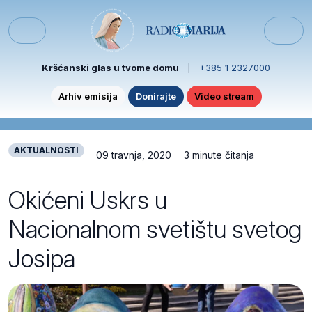
Skip to content
Skip to footer
Menu
Kršćanski glas u tvome domu
|
+385 1 2327000
Arhiv emisija
Donirajte
Video stream
AKTUALNOSTI
09 travnja, 2020
3 minute čitanja
Okićeni Uskrs u
Nacionalnom svetištu svetog
Josipa