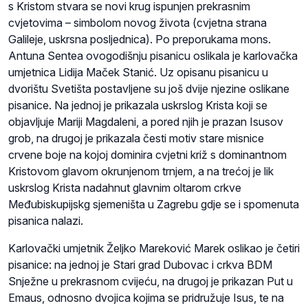
s Kristom stvara se novi krug ispunjen prekrasnim
cvjetovima – simbolom novog života (cvjetna strana
Galileje, uskrsna posljednica). Po preporukama mons.
Antuna Sentea ovogodišnju pisanicu oslikala je karlovačka
umjetnica Lidija Maček Stanić. Uz opisanu pisanicu u
dvorištu Svetišta postavljene su još dvije njezine oslikane
pisanice. Na jednoj je prikazala uskrslog Krista koji se
objavljuje Mariji Magdaleni, a pored njih je prazan Isusov
grob, na drugoj je prikazala česti motiv stare misnice
crvene boje na kojoj dominira cvjetni križ s dominantnom
Kristovom glavom okrunjenom trnjem, a na trećoj je lik
uskrslog Krista nadahnut glavnim oltarom crkve
Međubiskupijskg sjemeništa u Zagrebu gdje se i spomenuta
pisanica nalazi.
Karlovački umjetnik Željko Mareković Marek oslikao je četiri
pisanice: na jednoj je Stari grad Dubovac i crkva BDM
Snježne u prekrasnom cvijeću, na drugoj je prikazan Put u
Emaus, odnosno dvojica kojima se pridružuje Isus, te na