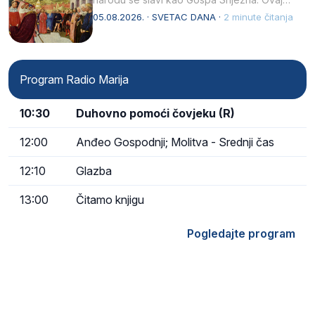
naziv, Sancta Maria…
05.08.2026. · SVETAC DANA ·
2 minute čitanja
Program Radio Marija
10:30
Duhovno pomoći čovjeku (R)
12:00
Anđeo Gospodnji; Molitva - Srednji čas
12:10
Glazba
13:00
Čitamo knjigu
Pogledajte program