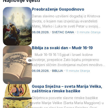
Najnovije vijesti
Preobraženje Gospodinovo
Danas slavimo uzvišeni događaj iz Kristova
života, o kojem nas izvješćuju evanđelisti
Matej, Marko i Luka te sveti Petar u svojoj
drugoj…
06.08.2026. · SVETAC DANA ·
3 minute čitanja
Biblija za svaki dan – Mudr 16-19
Mudr 16-19 16 1 Egipat i Izrael: kobne
životinje, prepelice Zato bijahu primjereno
kažnjeni sličnim životinjamai mučeni mnoštvom
kukaca.2 A narod…
06.08.2026. · BIBLIJA ·
11 minute čitanja
Gospa Snježna – sveta Marija Velika,
zaštitnica rimske bazilike
Obljetnica posvete slavne rimske bazilike
svete Marije Velike (Santa Maria Maggiore) u
narodu se slavi kao Gospa Snježna. Ovaj