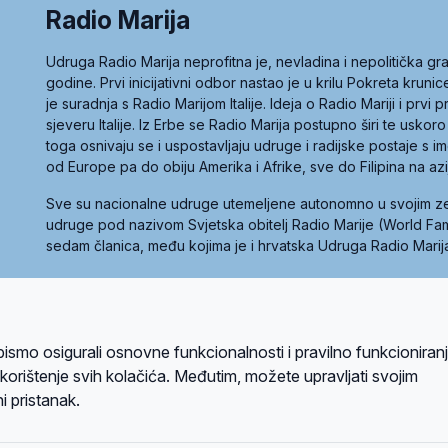
Radio Marija
Udruga Radio Marija neprofitna je, nevladina i nepolitička 
godine. Prvi inicijativni odbor nastao je u krilu Pokreta kruni
je suradnja s Radio Marijom Italije. Ideja o Radio Mariji i prvi
sjeveru Italije. Iz Erbe se Radio Marija postupno širi te uskoro
toga osnivaju se i uspostavljaju udruge i radijske postaje s
od Europe pa do obiju Amerika i Afrike, sve do Filipina na az
Sve su nacionalne udruge utemeljene autonomno u svojim 
udruge pod nazivom Svjetska obitelj Radio Marije (World Famil
sedam članica, među kojima je i hrvatska Udruga Radio Marij
la privatnosti
Kolačići
Uvjeti korištenja
bismo osigurali osnovne funkcionalnosti i pravilno funkcioniran
A sustavom
a korištenje svih kolačića. Međutim, možete upravljati svojim
i pristanak.