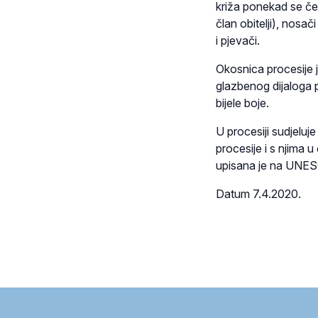
križa ponekad se če
član obitelji), nosač
i pjevači.
Okosnica procesije j
glazbenog dijaloga p
bijele boje.
U procesiji sudjeluj
procesije i s njima u
upisana je na UNESC
Datum 7.4.2020.