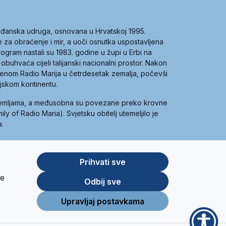
građanska udruga, osnovana u Hrvatskoj 1995.
ce za obraćenje i mir, a uoči osnutka uspostavljena
 program nastali su 1983. godine u župi u Erbi na
 obuhvaća cijeli talijanski nacionalni prostor. Nakon
 imenom Radio Marija u četrdesetak zemalja, počevši
ijskom kontinentu.
zemljama, a međusobna su povezane preko krovne
y of Radio Maria). Svjetsku obitelj utemeljilo je
a.
Prihvati sve
je
App
Google
Odbij sve
Store
Play
Upravljaj postavkama