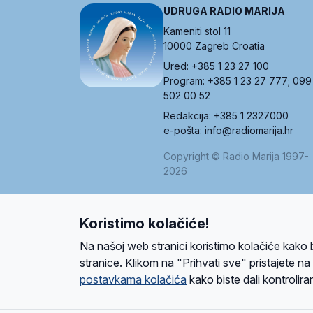
UDRUGA RADIO MARIJA
Kameniti stol 11
10000 Zagreb Croatia
Ured: +385 1 23 27 100
Program: +385 1 23 27 777; 099
502 00 52
Redakcija: +385 1 2327000
e-pošta: info@radiomarija.hr
Copyright © Radio Marija 1997-
2026
Koristimo kolačiće!
O nama
Radio
Program
Volonteri
Prijatelji
Kontakt
Pravi
Na našoj web stranici koristimo kolačiće kako 
Ova stranica je zaštićena Google reCAPTCH
stranice. Klikom na "Prihvati sve" pristajete n
postavkama kolačića
kako biste dali kontroliran
Design and development
SIK
&
C-Tel