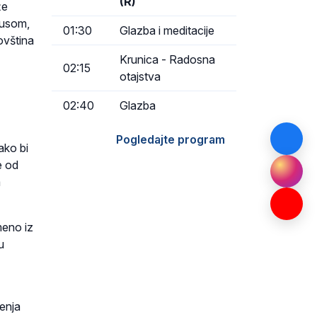
(R)
že
rusom,
01:30
Glazba i meditacije
ovština
Krunica - Radosna
02:15
otajstva
02:40
Glazba
Pogledajte program
ako bi
e od
m
meno iz
u
šenja