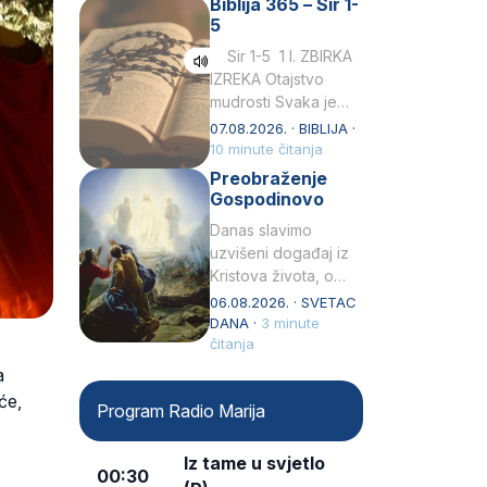
Biblija 365 – Sir 1-
rođenjem Grk.
5
Obnovio je odnose s
afričkim…
Sir 1-5 1 I. ZBIRKA
IZREKA Otajstvo
mudrosti Svaka je
mudrost od Gospoda
07.08.2026. · BIBLIJA ·
i s njime je dovijeka.2
10 minute čitanja
Tko će…
Preobraženje
Gospodinovo
Danas slavimo
uzvišeni događaj iz
Kristova života, o
kojem nas izvješćuju
06.08.2026. · SVETAC
evanđelisti Matej,
DANA ·
3 minute
Marko i Luka te sveti
čitanja
Petar u svojoj
a
drugoj…
će,
Program Radio Marija
Iz tame u svjetlo
00:30