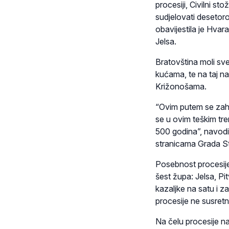
procesiji, Civilni s
sudjelovati desetoro
obavijestila je Hva
Jelsa.
Bratovština moli sve
kućama, te na taj n
Križonošama.
“Ovim putem se zahv
se u ovim teškim tre
500 godina”, navodi 
stranicama Grada S
Posebnost procesije
šest župa: Jelsa, Pi
kazaljke na satu i 
procesije ne susret
Na čelu procesije na