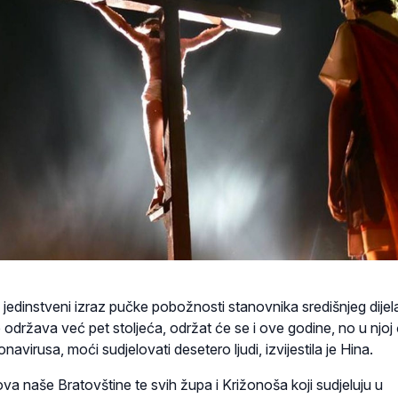
 jedinstveni izraz pučke pobožnosti stanovnika središnjeg dijel
održava već pet stoljeća, održat će se i ove godine, no u njoj 
avirusa, moći sudjelovati desetero ljudi, izvijestila je Hina.
va naše Bratovštine te svih župa i Križonoša koji sudjeluju u