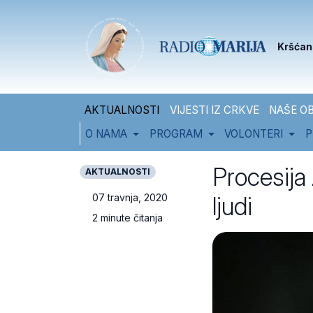
Skip to content
Skip to footer
Kršćan
AKTUALNOSTI
VIJESTI IZ CRKVE
NAŠE OB
O NAMA
PROGRAM
VOLONTERI
P
Procesija
AKTUALNOSTI
ljudi
07 travnja, 2020
2 minute čitanja