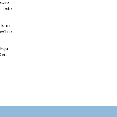
bično
ocesije
 formi
ovštine
ekuju
ižen