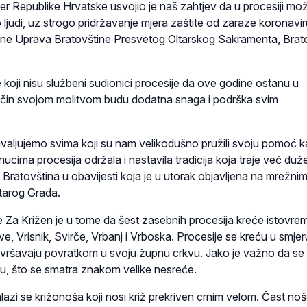
tožer Republike Hrvatske usvojio je naš zahtjev da u procesiji mo
 ljudi, uz strogo pridržavanje mjera zaštite od zaraze koronavi
rane Uprava Bratovštine Presvetog Oltarskog Sakramenta, Brat
 koji nisu službeni sudionici procesije da ove godine ostanu u
ačin svojom molitvom budu dodatna snaga i podrška svim
aljujemo svima koji su nam velikodušno pružili svoju pomoć k
nucima procesija održala i nastavila tradicija koja traje već duž
Bratovština u obavijesti koja je u utorak objavljena na mrežni
tarog Grada.
 Za Križen je u tome da šest zasebnih procesija kreće istovre
tve, Vrisnik, Svirče, Vrbanj i Vrboska. Procesije se kreću u smjer
završavaju povratkom u svoju župnu crkvu. Jako je važno da se
nu, što se smatra znakom velike nesreće.
lazi se križonoša koji nosi križ prekriven crnim velom. Čast no