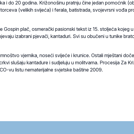
ka i do 20 godina. Križonošinu pratnju čine jedan pomoćnik (o
i torceva (velikih svijeća) i ferala, batistrada, svojevrsni vođa pr
e Gospin plač, osmerački pasionski tekst iz 15. stoljeća kojeg u
jevaju izabrani pjevači, kantaduri. Svi su obučeni u tunike brat
e mnoštvo vjernika, noseći svijeće i krunice. Ostali mještani doč
 crkvi slušaju kantadure i sudjeluju u molitvama. Procesija Za Kr
O-vu listu nematerijalne svjetske baštine 2009.