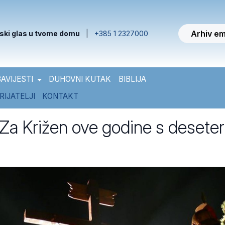
Arhiv em
ski glas u tvome domu
|
+385 1 2327000
AVIJESTI
DUHOVNI KUTAK
BIBLIJA
RIJATELJI
KONTAKT
 Za Križen ove godine s desete