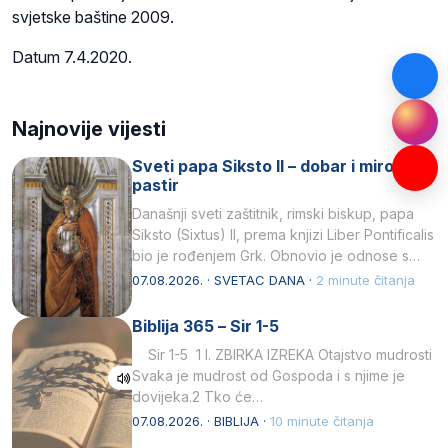
svjetske baštine 2009.
Datum 7.4.2020.
Najnovije vijesti
Sveti papa Siksto II – dobar i miroljubiv
pastir
Današnji sveti zaštitnik, rimski biskup, papa
Siksto (Sixtus) II, prema knjizi Liber Pontificalis
bio je rođenjem Grk. Obnovio je odnose s
afričkim…
07.08.2026. · SVETAC DANA ·
2 minute čitanja
Biblija 365 – Sir 1-5
Sir 1-5 1 I. ZBIRKA IZREKA Otajstvo mudrosti
Svaka je mudrost od Gospoda i s njime je
dovijeka.2 Tko će…
07.08.2026. · BIBLIJA ·
10 minute čitanja