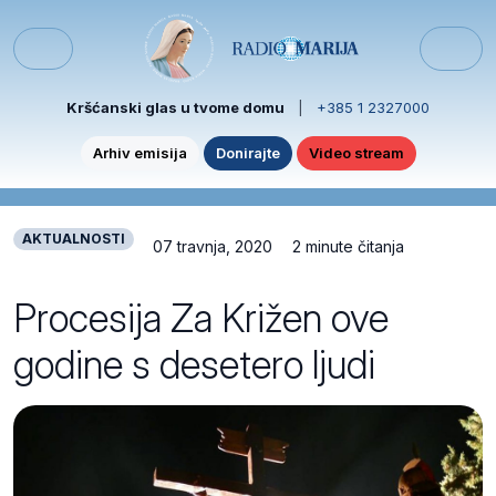
Skip to content
Skip to footer
Menu
Kršćanski glas u tvome domu
|
+385 1 2327000
Arhiv emisija
Donirajte
Video stream
AKTUALNOSTI
07 travnja, 2020
2 minute čitanja
Procesija Za Križen ove
godine s desetero ljudi