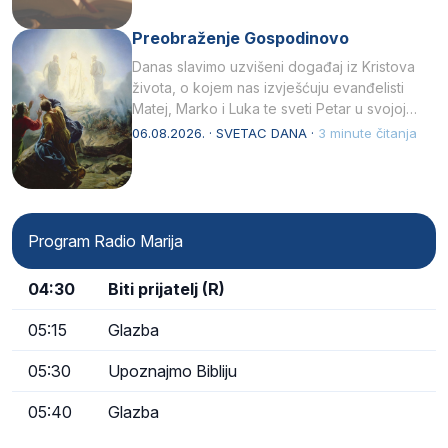
Preobraženje Gospodinovo
Danas slavimo uzvišeni događaj iz Kristova
života, o kojem nas izvješćuju evanđelisti
Matej, Marko i Luka te sveti Petar u svojoj
drugoj…
06.08.2026. · SVETAC DANA ·
3 minute čitanja
Program Radio Marija
04:30
Biti prijatelj (R)
05:15
Glazba
05:30
Upoznajmo Bibliju
05:40
Glazba