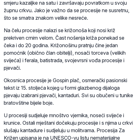
smjeru kazaljke na satu i završavaju povratkom u svoju
župnu crkvu. Jako je važno da se procesije ne susretnu,
što se smatra znakom velike nesreće.
Na čelu procesije nalazi se križonoša koji nosi križ
prekriven crnim velom. Čast nošenja križa ponekad se
čeka i do 20 godina. Križonošinu pratnju čine jedan
pomoćnik (obično član obitelji), nosači torceva (velikih
svijeća) i ferala, batistrada, svojevrsni vođa procesije i
pjevači.
Okosnica procesije je Gospin plač, osmerački pasionski
tekst iz 15. stoljeća kojeg u formi glazbenog dijaloga
pjevaju izabrani pjevači, kantaduri. Svi su obučeni u tunike
bratovštine bijele boje.
U procesiji sudjeluje mnoštvo vjernika, noseći svijeće i
krunice. Ostali mještani dočekuju procesije i s njima u crkvi
slušaju kantadure i sudjeluju u molitvama. Procesija Za
Križen upisana je na UNESCO-vu listu nematerijalne