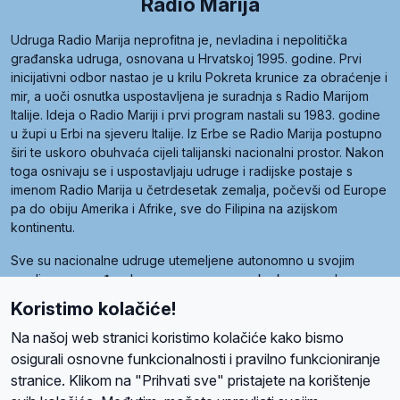
Radio Marija
Udruga Radio Marija neprofitna je, nevladina i nepolitička
građanska udruga, osnovana u Hrvatskoj 1995. godine. Prvi
inicijativni odbor nastao je u krilu Pokreta krunice za obraćenje i
mir, a uoči osnutka uspostavljena je suradnja s Radio Marijom
Italije. Ideja o Radio Mariji i prvi program nastali su 1983. godine
u župi u Erbi na sjeveru Italije. Iz Erbe se Radio Marija postupno
širi te uskoro obuhvaća cijeli talijanski nacionalni prostor. Nakon
toga osnivaju se i uspostavljaju udruge i radijske postaje s
imenom Radio Marija u četrdesetak zemalja, počevši od Europe
pa do obiju Amerika i Afrike, sve do Filipina na azijskom
kontinentu.
Sve su nacionalne udruge utemeljene autonomno u svojim
zemljama, a međusobna su povezane preko krovne udruge
pod nazivom Svjetska obitelj Radio Marije (World Family of
Koristimo kolačiće!
Radio Maria). Svjetsku obitelj utemeljilo je sedam članica, među
kojima je i hrvatska Udruga Radio Marija.
Na našoj web stranici koristimo kolačiće kako bismo
osigurali osnovne funkcionalnosti i pravilno funkcioniranje
stranice. Klikom na "Prihvati sve" pristajete na korištenje