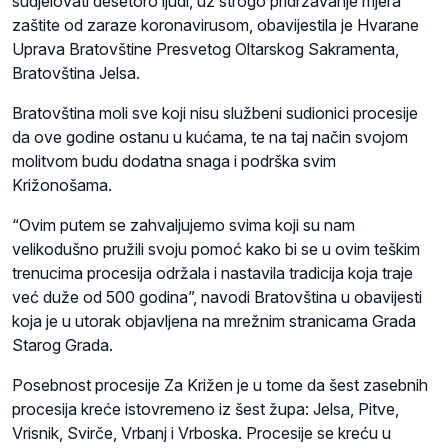
sudjelovati desetoro ljudi, uz strogo pridržavanje mjera
zaštite od zaraze koronavirusom, obavijestila je Hvarane
Uprava Bratovštine Presvetog Oltarskog Sakramenta,
Bratovština Jelsa.
Bratovština moli sve koji nisu službeni sudionici procesije
da ove godine ostanu u kućama, te na taj način svojom
molitvom budu dodatna snaga i podrška svim
Križonošama.
“Ovim putem se zahvaljujemo svima koji su nam
velikodušno pružili svoju pomoć kako bi se u ovim teškim
trenucima procesija održala i nastavila tradicija koja traje
već duže od 500 godina”, navodi Bratovština u obavijesti
koja je u utorak objavljena na mrežnim stranicama Grada
Starog Grada.
Posebnost procesije Za Križen je u tome da šest zasebnih
procesija kreće istovremeno iz šest župa: Jelsa, Pitve,
Vrisnik, Svirče, Vrbanj i Vrboska. Procesije se kreću u