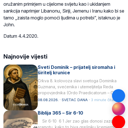
oružanim primirjem u cijelome svijetu kao i ukidanjem
sankcija naprimjer Libanonu, Siriji, Jemenu i Iranu kako bi se
tamo „zaista moglo pomoći ljudima u potrebi“, istaknuo je
John.
Datum 4.4.2020.
Najnovije vijesti
Sveti Dominik – prijatelj siromaha i
širitelj krunice
Crkva 8. kolovoza slavi svetoga Dominika
Guzmana, svećenika i utemeljitelja Reda
propovjednika (Ordo Praedicatorum – OP).
Svojim životom, dubokom ljubavlju prema
08.08.2026. · SVETAC DANA ·
3 minute čitanja
Kristu…
Biblija 365 – Sir 6-10
Sir 6-10 6 1 Jer zao glas donosi zazor i
sramotu, kako to biva grešniku licemjernom.2