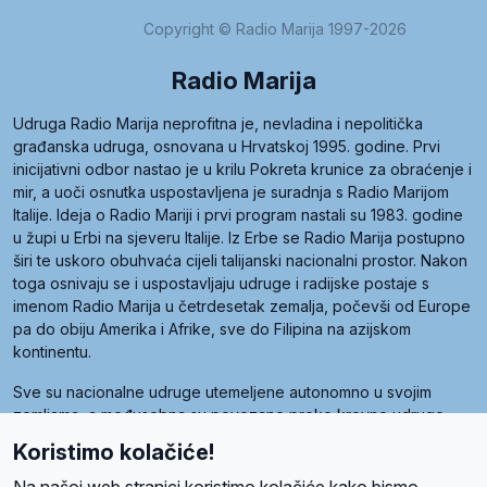
Copyright © Radio Marija 1997-2026
Radio Marija
Udruga Radio Marija neprofitna je, nevladina i nepolitička
građanska udruga, osnovana u Hrvatskoj 1995. godine. Prvi
inicijativni odbor nastao je u krilu Pokreta krunice za obraćenje i
mir, a uoči osnutka uspostavljena je suradnja s Radio Marijom
Italije. Ideja o Radio Mariji i prvi program nastali su 1983. godine
u župi u Erbi na sjeveru Italije. Iz Erbe se Radio Marija postupno
širi te uskoro obuhvaća cijeli talijanski nacionalni prostor. Nakon
toga osnivaju se i uspostavljaju udruge i radijske postaje s
imenom Radio Marija u četrdesetak zemalja, počevši od Europe
pa do obiju Amerika i Afrike, sve do Filipina na azijskom
kontinentu.
Sve su nacionalne udruge utemeljene autonomno u svojim
zemljama, a međusobna su povezane preko krovne udruge
pod nazivom Svjetska obitelj Radio Marije (World Family of
Koristimo kolačiće!
Radio Maria). Svjetsku obitelj utemeljilo je sedam članica, među
kojima je i hrvatska Udruga Radio Marija.
Na našoj web stranici koristimo kolačiće kako bismo