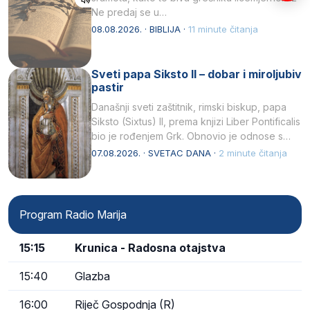
Ne predaj se u…
08.08.2026. · BIBLIJA ·
11 minute čitanja
Sveti papa Siksto II – dobar i miroljubiv
pastir
Današnji sveti zaštitnik, rimski biskup, papa
Siksto (Sixtus) II, prema knjizi Liber Pontificalis
bio je rođenjem Grk. Obnovio je odnose s
afričkim…
07.08.2026. · SVETAC DANA ·
2 minute čitanja
Program Radio Marija
15:15
Krunica - Radosna otajstva
15:40
Glazba
16:00
Riječ Gospodnja (R)