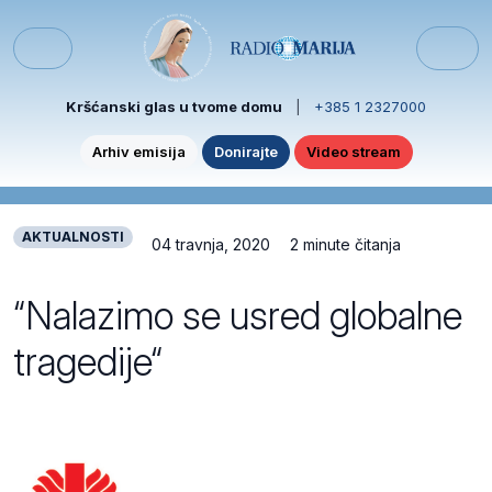
Skip to content
Skip to footer
Menu
Kršćanski glas u tvome domu
|
+385 1 2327000
Arhiv emisija
Donirajte
Video stream
AKTUALNOSTI
04 travnja, 2020
2 minute čitanja
“Nalazimo se usred globalne
tragedije“