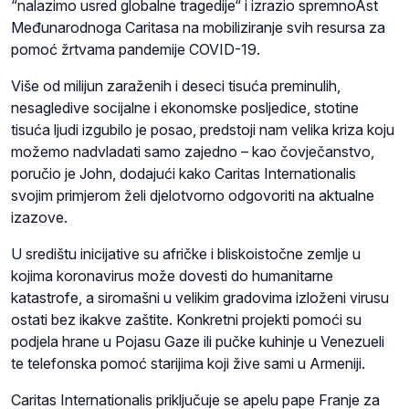
“nalazimo usred globalne tragedije“ i izrazio spremnoAst
Međunarodnoga Caritasa na mobiliziranje svih resursa za
pomoć žrtvama pandemije COVID-19.
Više od milijun zaraženih i deseci tisuća preminulih,
nesagledive socijalne i ekonomske posljedice, stotine
tisuća ljudi izgubilo je posao, predstoji nam velika kriza koju
možemo nadvladati samo zajedno – kao čovječanstvo,
poručio je John, dodajući kako Caritas Internationalis
svojim primjerom želi djelotvorno odgovoriti na aktualne
izazove.
U središtu inicijative su afričke i bliskoistočne zemlje u
kojima koronavirus može dovesti do humanitarne
katastrofe, a siromašni u velikim gradovima izloženi virusu
ostati bez ikakve zaštite. Konkretni projekti pomoći su
podjela hrane u Pojasu Gaze ili pučke kuhinje u Venezueli
te telefonska pomoć starijima koji žive sami u Armeniji.
Caritas Internationalis priključuje se apelu pape Franje za