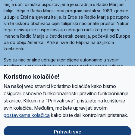
mir, a uoči osnutka uspostavljena je suradnja s Radio Marijom
Italije. Ideja o Radio Mariji i prvi program nastali su 1983. godine
u župi u Erbi na sjeveru Italije. Iz Erbe se Radio Marija postupno
širi te uskoro obuhvaća cijeli talijanski nacionalni prostor. Nakon
toga osnivaju se i uspostavljaju udruge i radijske postaje s
imenom Radio Marija u četrdesetak zemalja, počevši od Europe
pa do obiju Amerika i Afrike, sve do Filipina na azijskom
kontinentu.
Sve su nacionalne udruge utemeljene autonomno u svojim
zemljama, a međusobna su povezane preko krovne udruge
pod nazivom Svjetska obitelj Radio Marije (World Family of
Koristimo kolačiće!
Radio Maria). Svjetsku obitelj utemeljilo je sedam članica, među
kojima je i hrvatska Udruga Radio Marija.
Na našoj web stranici koristimo kolačiće kako bismo
osigurali osnovne funkcionalnosti i pravilno funkcioniranje
stranice. Klikom na "Prihvati sve" pristajete na korištenje
svih kolačića. Međutim, možete upravljati svojim
O nama
Radio
Program
Volonteri
Prijatelji
Kontakt
Pravila privatnosti
postavkama kolačića
kako biste dali kontrolirani pristanak.
Kolačići
Uvjeti korištenja
Ova stranica je zaštićena Google reCAPTCHA sustavom
Prihvati sve