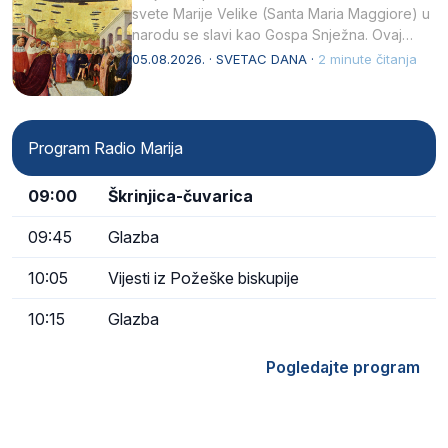
svete Marije Velike (Santa Maria Maggiore) u
narodu se slavi kao Gospa Snježna. Ovaj
naziv, Sancta Maria…
05.08.2026. · SVETAC DANA ·
2 minute čitanja
Program Radio Marija
09:00
Škrinjica-čuvarica
09:45
Glazba
10:05
Vijesti iz Požeške biskupije
10:15
Glazba
Pogledajte program