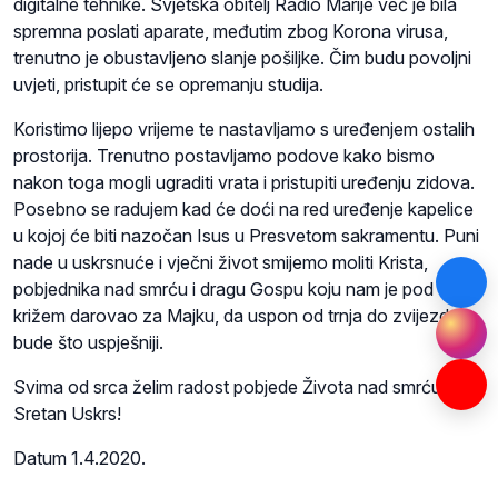
digitalne tehnike. Svjetska obitelj Radio Marije već je bila
spremna poslati aparate, međutim zbog Korona virusa,
trenutno je obustavljeno slanje pošiljke. Čim budu povoljni
uvjeti, pristupit će se opremanju studija.
Koristimo lijepo vrijeme te nastavljamo s uređenjem ostalih
prostorija. Trenutno postavljamo podove kako bismo
nakon toga mogli ugraditi vrata i pristupiti uređenju zidova.
Posebno se radujem kad će doći na red uređenje kapelice
u kojoj će biti nazočan Isus u Presvetom sakramentu. Puni
nade u uskrsnuće i vječni život smijemo moliti Krista,
pobjednika nad smrću i dragu Gospu koju nam je pod
križem darovao za Majku, da uspon od trnja do zvijezda
bude što uspješniji.
Svima od srca želim radost pobjede Života nad smrću.
Sretan Uskrs!
Datum 1.4.2020.