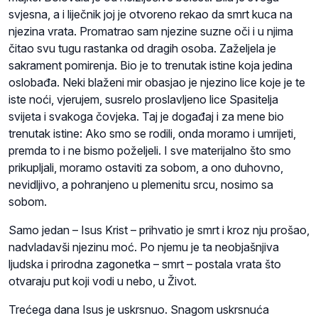
svjesna, a i liječnik joj je otvoreno rekao da smrt kuca na
njezina vrata. Promatrao sam njezine suzne oči i u njima
čitao svu tugu rastanka od dragih osoba. Zaželjela je
sakrament pomirenja. Bio je to trenutak istine koja jedina
oslobađa. Neki blaženi mir obasjao je njezino lice koje je te
iste noći, vjerujem, susrelo proslavljeno lice Spasitelja
svijeta i svakoga čovjeka. Taj je događaj i za mene bio
trenutak istine: Ako smo se rodili, onda moramo i umrijeti,
premda to i ne bismo poželjeli. I sve materijalno što smo
prikupljali, moramo ostaviti za sobom, a ono duhovno,
nevidljivo, a pohranjeno u plemenitu srcu, nosimo sa
sobom.
Samo jedan – Isus Krist – prihvatio je smrt i kroz nju prošao,
nadvladavši njezinu moć. Po njemu je ta neobjašnjiva
ljudska i prirodna zagonetka – smrt – postala vrata što
otvaraju put koji vodi u nebo, u Život.
Trećega dana Isus je uskrsnuo. Snagom uskrsnuća