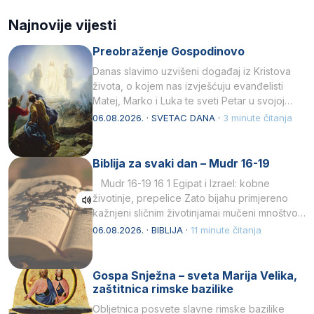
Najnovije vijesti
Preobraženje Gospodinovo
Danas slavimo uzvišeni događaj iz Kristova
života, o kojem nas izvješćuju evanđelisti
Matej, Marko i Luka te sveti Petar u svojoj
drugoj…
06.08.2026. · SVETAC DANA ·
3 minute čitanja
Biblija za svaki dan – Mudr 16-19
Mudr 16-19 16 1 Egipat i Izrael: kobne
životinje, prepelice Zato bijahu primjereno
kažnjeni sličnim životinjamai mučeni mnoštvom
kukaca.2 A narod…
06.08.2026. · BIBLIJA ·
11 minute čitanja
Gospa Snježna – sveta Marija Velika,
zaštitnica rimske bazilike
Obljetnica posvete slavne rimske bazilike