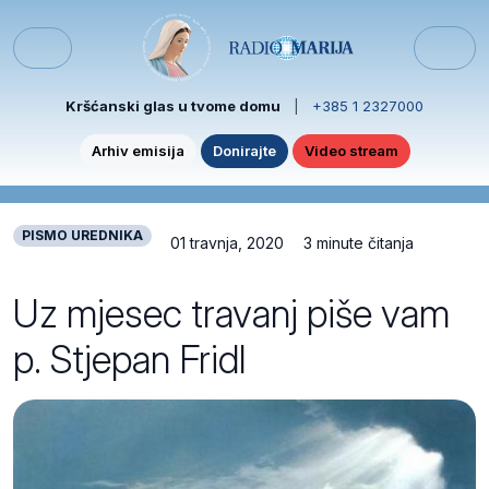
Skip to content
Skip to footer
Menu
Kršćanski glas u tvome domu
|
+385 1 2327000
Arhiv emisija
Donirajte
Video stream
PISMO UREDNIKA
01 travnja, 2020
3 minute čitanja
Uz mjesec travanj piše vam
p. Stjepan Fridl