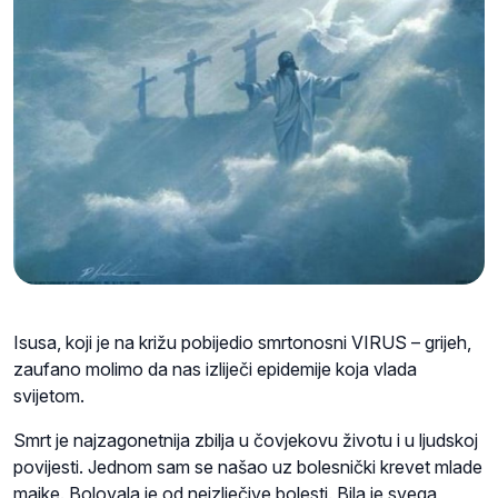
Isusa, koji je na križu pobijedio smrtonosni VIRUS – grijeh,
zaufano molimo da nas izliječi epidemije koja vlada
svijetom.
Smrt je najzagonetnija zbilja u čovjekovu životu i u ljudskoj
povijesti. Jednom sam se našao uz bolesnički krevet mlade
majke. Bolovala je od neizlječive bolesti. Bila je svega