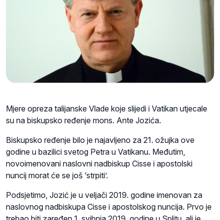
Mjere opreza talijanske Vlade koje slijedi i Vatikan utjecale
su na biskupsko ređenje mons. Ante Jozića.
Biskupsko ređenje bilo je najavljeno za 21. ožujka ove
godine u bazilici svetog Petra u Vatikanu. Međutim,
novoimenovani naslovni nadbiskup Cisse i apostolski
nuncij morat će se još ‘strpiti’.
Podsjetimo, Jozić je u veljači 2019. godine imenovan za
naslovnog nadbiskupa Cisse i apostolskog nuncija. Prvo je
trebao biti zaređen 1. svibnja 2019. godine u Splitu, ali je