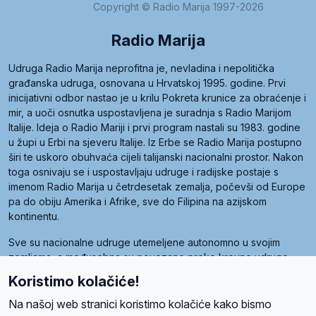
Copyright © Radio Marija 1997-2026
Radio Marija
Udruga Radio Marija neprofitna je, nevladina i nepolitička
građanska udruga, osnovana u Hrvatskoj 1995. godine. Prvi
inicijativni odbor nastao je u krilu Pokreta krunice za obraćenje i
mir, a uoči osnutka uspostavljena je suradnja s Radio Marijom
Italije. Ideja o Radio Mariji i prvi program nastali su 1983. godine
u župi u Erbi na sjeveru Italije. Iz Erbe se Radio Marija postupno
širi te uskoro obuhvaća cijeli talijanski nacionalni prostor. Nakon
toga osnivaju se i uspostavljaju udruge i radijske postaje s
imenom Radio Marija u četrdesetak zemalja, počevši od Europe
pa do obiju Amerika i Afrike, sve do Filipina na azijskom
kontinentu.
Sve su nacionalne udruge utemeljene autonomno u svojim
zemljama, a međusobna su povezane preko krovne udruge
pod nazivom Svjetska obitelj Radio Marije (World Family of
Koristimo kolačiće!
Radio Maria). Svjetsku obitelj utemeljilo je sedam članica, među
kojima je i hrvatska Udruga Radio Marija.
Na našoj web stranici koristimo kolačiće kako bismo