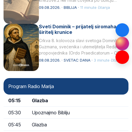
knezove.2 Ne hvali čovjeka po obličju
njegovui…
09.08.2026. · BIBLIJA ·
11 minute čitanja
Sveti Dominik – prijatelj siromaha i
širitelj krunice
Crkva 8. kolovoza slavi svetoga Dominika
Guzmana, svećenika i utemeljitelja Reda
propovjednika (Ordo Praedicatorum – OP).
Svojim životom, dubokom ljubavlju prema
08.08.2026. · SVETAC DANA ·
3 minute čitanja
Kristu…
Program Radio Marija
05:15
Glazba
05:30
Upoznajmo Bibliju
05:45
Glazba