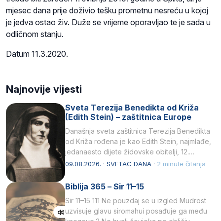
mjesec dana prije doživio tešku prometnu nesreću u kojoj
je jedva ostao živ. Duže se vrijeme oporavljao te je sada u
odličnom stanju.
Datum 11.3.2020.
Najnovije vijesti
Sveta Terezija Benedikta od Križa
(Edith Stein) – zaštitnica Europe
Današnja sveta zaštitnica Terezija Benedikta
od Križa rođena je kao Edith Stein, najmlađe,
jedanaesto dijete židovske obitelji, 12.
listopada 1891, u Wrocławu…
09.08.2026. · SVETAC DANA ·
2 minute čitanja
Biblija 365 – Sir 11–15
Sir 11–15 111 Ne pouzdaj se u izgled Mudrost
uzvisuje glavu siromahui posađuje ga među