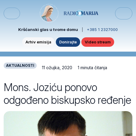
Skip to content
Skip to footer
Menu
Kršćanski glas u tvome domu
|
+385 1 2327000
Arhiv emisija
Donirajte
Video stream
AKTUALNOSTI
11 ožujka, 2020
1 minuta čitanja
Mons. Joziću ponovo
odgođeno biskupsko ređenje