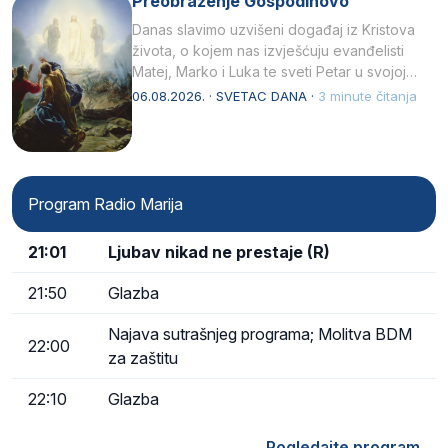
Preobraženje Gospodinovo
Danas slavimo uzvišeni događaj iz Kristova
života, o kojem nas izvješćuju evanđelisti
Matej, Marko i Luka te sveti Petar u svojoj
drugoj…
06.08.2026. · SVETAC DANA ·
3 minute čitanja
Program Radio Marija
21:01
Ljubav nikad ne prestaje (R)
21:50
Glazba
Najava sutrašnjeg programa; Molitva BDM
22:00
za zaštitu
22:10
Glazba
Pogledajte program