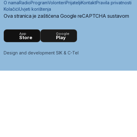
O nama
Radio
Program
Volonteri
Prijatelji
Kontakt
Pravila privatnosti
Kolačići
Uvjeti korištenja
Ova stranica je zaštićena Google reCAPTCHA sustavom
App
Google
Store
Play
Design and development
SIK
&
C-Tel