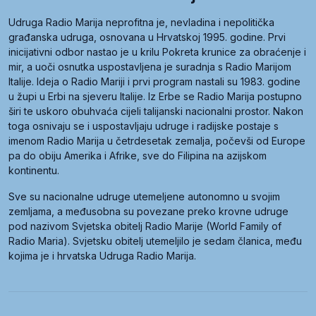
Udruga Radio Marija neprofitna je, nevladina i nepolitička
građanska udruga, osnovana u Hrvatskoj 1995. godine. Prvi
inicijativni odbor nastao je u krilu Pokreta krunice za obraćenje i
mir, a uoči osnutka uspostavljena je suradnja s Radio Marijom
Italije. Ideja o Radio Mariji i prvi program nastali su 1983. godine
u župi u Erbi na sjeveru Italije. Iz Erbe se Radio Marija postupno
širi te uskoro obuhvaća cijeli talijanski nacionalni prostor. Nakon
toga osnivaju se i uspostavljaju udruge i radijske postaje s
imenom Radio Marija u četrdesetak zemalja, počevši od Europe
pa do obiju Amerika i Afrike, sve do Filipina na azijskom
kontinentu.
Sve su nacionalne udruge utemeljene autonomno u svojim
zemljama, a međusobna su povezane preko krovne udruge
pod nazivom Svjetska obitelj Radio Marije (World Family of
Radio Maria). Svjetsku obitelj utemeljilo je sedam članica, među
kojima je i hrvatska Udruga Radio Marija.