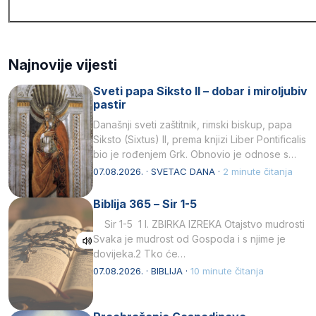
Najnovije vijesti
Sveti papa Siksto II – dobar i miroljubiv
pastir
Današnji sveti zaštitnik, rimski biskup, papa
Siksto (Sixtus) II, prema knjizi Liber Pontificalis
bio je rođenjem Grk. Obnovio je odnose s
afričkim…
07.08.2026. · SVETAC DANA ·
2 minute čitanja
Biblija 365 – Sir 1-5
Sir 1-5 1 I. ZBIRKA IZREKA Otajstvo mudrosti
Svaka je mudrost od Gospoda i s njime je
dovijeka.2 Tko će…
07.08.2026. · BIBLIJA ·
10 minute čitanja