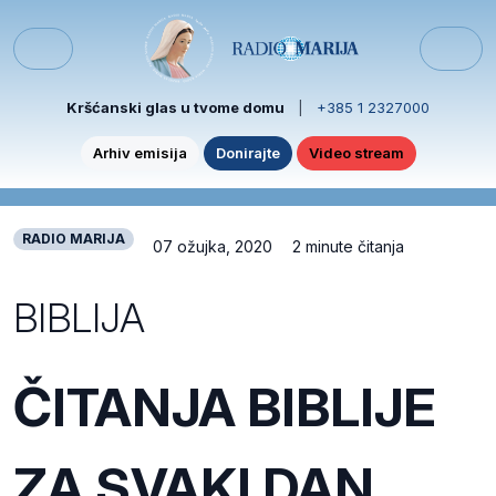
Skip to content
Skip to footer
Menu
Kršćanski glas u tvome domu
|
+385 1 2327000
Arhiv emisija
Donirajte
Video stream
RADIO MARIJA
07 ožujka, 2020
2 minute čitanja
BIBLIJA
ČITANJA BIBLIJE
ZA SVAKI DAN