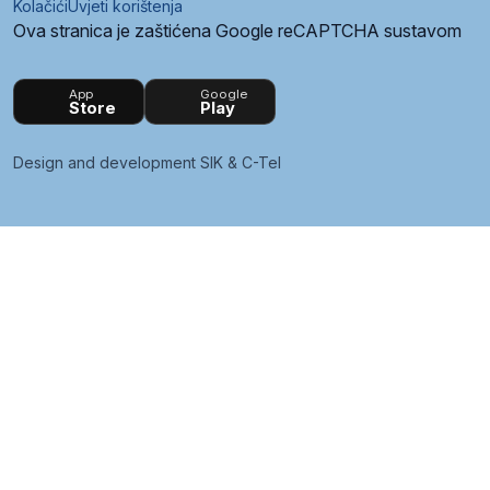
Kolačići
Uvjeti korištenja
Ova stranica je zaštićena Google reCAPTCHA sustavom
App
Google
Store
Play
Design and development
SIK
&
C-Tel