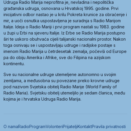
Udruga Radio Marija neprofitna je, nevladina i nepolitička
građanska udruga, osnovana u Hrvatskoj 1995. godine. Prvi
inicijativni odbor nastao je u krilu Pokreta krunice za obraćenje i
mir, a uoči osnutka uspostavljena je suradnja s Radio Marijom
Italije. Ideja o Radio Mariji i prvi program nastali su 1983. godine
u župi u Erbi na sjeveru Italije. Iz Erbe se Radio Marija postupno
širi te uskoro obuhvaća cijeli talijanski nacionalni prostor. Nakon
toga osnivaju se i uspostavljaju udruge i radijske postaje s
imenom Radio Marija u četrdesetak zemalja, počevši od Europe
pa do obiju Amerika i Afrike, sve do Filipina na azijskom
kontinentu.
Sve su nacionalne udruge utemeljene autonomno u svojim
zemljama, a međusobna su povezane preko krovne udruge
pod nazivom Svjetska obitelj Radio Marije (World Family of
Radio Maria). Svjetsku obitelj utemeljilo je sedam članica, među
kojima je i hrvatska Udruga Radio Marija.
O nama
Radio
Program
Volonteri
Prijatelji
Kontakt
Pravila privatnosti