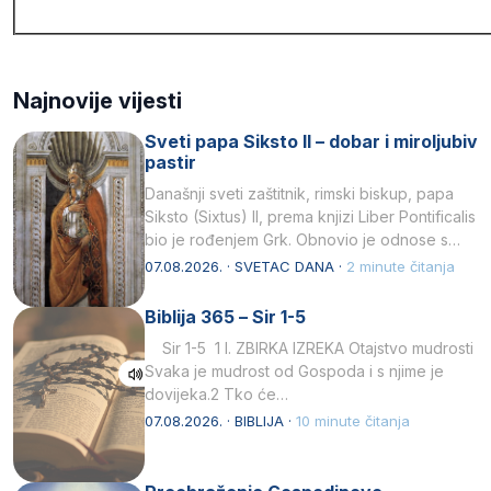
Najnovije vijesti
Sveti papa Siksto II – dobar i miroljubiv
pastir
Današnji sveti zaštitnik, rimski biskup, papa
Siksto (Sixtus) II, prema knjizi Liber Pontificalis
bio je rođenjem Grk. Obnovio je odnose s
afričkim…
07.08.2026. · SVETAC DANA ·
2 minute čitanja
Biblija 365 – Sir 1-5
Sir 1-5 1 I. ZBIRKA IZREKA Otajstvo mudrosti
Svaka je mudrost od Gospoda i s njime je
dovijeka.2 Tko će…
07.08.2026. · BIBLIJA ·
10 minute čitanja