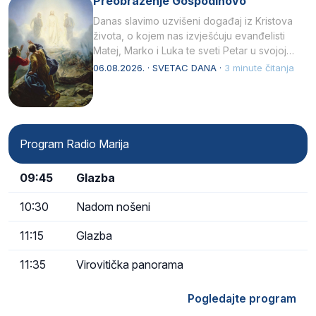
Preobraženje Gospodinovo
Danas slavimo uzvišeni događaj iz Kristova
života, o kojem nas izvješćuju evanđelisti
Matej, Marko i Luka te sveti Petar u svojoj
drugoj…
06.08.2026. · SVETAC DANA ·
3 minute čitanja
Program Radio Marija
09:45
Glazba
10:30
Nadom nošeni
11:15
Glazba
11:35
Virovitička panorama
Pogledajte program