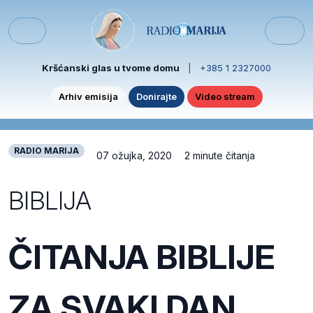
Skip to content
Skip to footer
Menu
Kršćanski glas u tvome domu
|
+385 1 2327000
Arhiv emisija
Donirajte
Video stream
RADIO MARIJA
07 ožujka, 2020
2 minute čitanja
BIBLIJA
ČITANJA BIBLIJE
ZA SVAKI DAN