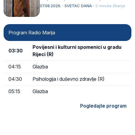
afričkim…
07.08.2026. · SVETAC DANA ·
2 minute čitanja
Program Radio Marija
Povijesni i kulturni spomenici u gradu
03:30
Rijeci (R)
04:15
Glazba
04:30
Psihologija i duševno zdravlje (R)
05:15
Glazba
Pogledajte program