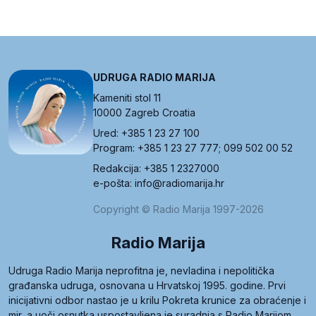
UDRUGA RADIO MARIJA
Kameniti stol 11
10000 Zagreb Croatia
Ured: +385 1 23 27 100
Program: +385 1 23 27 777; 099 502 00 52
Redakcija: +385 1 2327000
e-pošta: info@radiomarija.hr
Copyright © Radio Marija 1997-2026
Radio Marija
Udruga Radio Marija neprofitna je, nevladina i nepolitička
građanska udruga, osnovana u Hrvatskoj 1995. godine. Prvi
inicijativni odbor nastao je u krilu Pokreta krunice za obraćenje i
mir, a uoči osnutka uspostavljena je suradnja s Radio Marijom