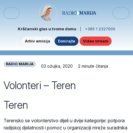
Skip to content
Skip to footer
Menu
Kršćanski glas u tvome domu
|
+385 1 2327000
Arhiv emisija
Donirajte
Video stream
RADIO MARIJA
03 ožujka, 2020
2 minute čitanja
Volonteri – Teren
Teren
Terensko se volonterstvo dijeli u dvije kategorije: potpora
radijskoj djelatnosti i pomoć u organizaciji mreže suradnika