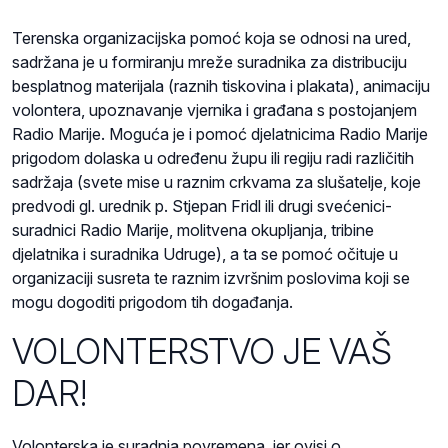
Terenska organizacijska pomoć koja se odnosi na ured,
sadržana je u formiranju mreže suradnika za distribuciju
besplatnog materijala (raznih tiskovina i plakata), animaciju
volontera, upoznavanje vjernika i građana s postojanjem
Radio Marije. Moguća je i pomoć djelatnicima Radio Marije
prigodom dolaska u određenu župu ili regiju radi različitih
sadržaja (svete mise u raznim crkvama za slušatelje, koje
predvodi gl. urednik p. Stjepan Fridl ili drugi svećenici-
suradnici Radio Marije, molitvena okupljanja, tribine
djelatnika i suradnika Udruge), a ta se pomoć očituje u
organizaciji susreta te raznim izvršnim poslovima koji se
mogu dogoditi prigodom tih događanja.
VOLONTERSTVO JE VAŠ
DAR!
Volonterska je suradnja povremena, jer ovisi o