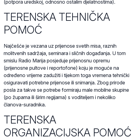
(potpora uredskoj, odnosno ostalim djelatnostima).
TERENSKA TEHNIČKA
POMOĆ
Najčešće je vezana uz prijenose svetih misa, raznih
molitvenih sadržaja, seminara i sličnih događanja. U tom
smislu Radio Marija posjeduje prijenosnu opremu
(prijenosne pultove i reportofone) koju je moguće na
određeno vrijeme zadužiti i tijekom toga vremena tehnički
osiguravati potrebne prijenose ili snimanja. Zbog prirode
posla za takve se potrebe formiraju male mobilne skupine
(po župama ili širim regijama) s voditeljem i nekoliko
članova-suradnika.
TERENSKA
ORGANIZACIJSKA POMOĆ