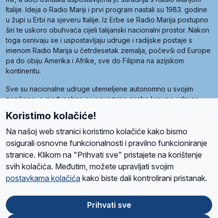
Italije. Ideja o Radio Mariji i prvi program nastali su 1983. godine
u župi u Erbi na sjeveru Italije. Iz Erbe se Radio Marija postupno
širi te uskoro obuhvaća cijeli talijanski nacionalni prostor. Nakon
toga osnivaju se i uspostavljaju udruge i radijske postaje s
imenom Radio Marija u četrdesetak zemalja, počevši od Europe
pa do obiju Amerika i Afrike, sve do Filipina na azijskom
kontinentu.
Sve su nacionalne udruge utemeljene autonomno u svojim
zemljama, a međusobna su povezane preko krovne udruge
pod nazivom Svjetska obitelj Radio Marije (World Family of
Koristimo kolačiće!
Radio Maria). Svjetsku obitelj utemeljilo je sedam članica, među
kojima je i hrvatska Udruga Radio Marija.
Na našoj web stranici koristimo kolačiće kako bismo
osigurali osnovne funkcionalnosti i pravilno funkcioniranje
stranice. Klikom na "Prihvati sve" pristajete na korištenje
svih kolačića. Međutim, možete upravljati svojim
O nama
Radio
Program
Volonteri
Prijatelji
Kontakt
Pravila privatnosti
postavkama kolačića
kako biste dali kontrolirani pristanak.
Kolačići
Uvjeti korištenja
Ova stranica je zaštićena Google reCAPTCHA sustavom
Prihvati sve